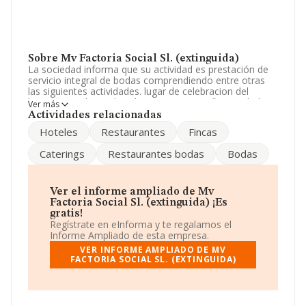
Sobre Mv Factoria Social Sl. (extinguida)
La sociedad informa que su actividad es prestación de
servicio integral de bodas comprendiendo entre otras
las siguientes actividades. lugar de celebracion del
banquete, salones. hoteles, restaurantes fincas, chalets,
Ver más
catering para la celebracion en domicilio. La sociedad
Actividades relacionadas
está inscrita en el Registro Mercantil como Sociedad
Hoteles
Restaurantes
Fincas
Limitada. Su actividad CNAE es '%cnae%' con código
5611. No realiza actividad de importación y/o
Caterings
Restaurantes bodas
Bodas
exportación.
Ha habido un descenso en cuanto al número de
empleados y atendiendo a los datos disponibles en
Ver el informe ampliado de Mv
INFORMA, ese número ha estado por encima de la
Factoria Social Sl. (extinguida) ¡Es
media de sector.
gratis!
Regístrate en eInforma y te regalamos el
La empresa
Mv Factoria Social S.L. (extinguida)
, CIF
Informe Ampliado de esta empresa.
B81387581, tiene su domicilio social establecido en
VER INFORME AMPLIADO DE MV
Avenida Cazadero Real núm. 11, (28210), Valdemorillo,
FACTORIA SOCIAL SL. (EXTINGUIDA)
Madrid.
Con los datos a disposición de INFORMA sobre 142.938
empresas pertenecientes al sector, a nivel nacional la