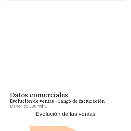
facturación asciende a 31.947 millones de euros y en
2019 la media de facturación de ventas entre todas las
compañías alcanza los 223 mil euros. En cuanto a la
información relativa a la provincia de Madrid, en la base
de datos INFORMA constan 26093 empresas, cuyas
ventas en 2019 han alcanzado los 8.671 millones de
euros. Por último, con el fin de ampliar la información
relativa al ámbito de la empresa, la antigüedad desde la
constitución es de 12 años. Los empleados de media
son 3.
Datos comerciales
Evolución de ventas - rango de facturación
Menor de 300 mil €
Evolución de las ventas