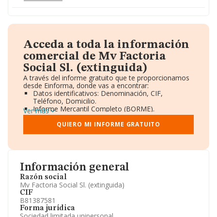
Acceda a toda la información
comercial de Mv Factoria
Social Sl. (extinguida)
A través del informe gratuito que te proporcionamos
desde Einforma, donde vas a encontrar:
Datos identificativos: Denominación, CIF,
Teléfono, Domicilio.
Informe Mercantil Completo (BORME).
Ver más
Gráficos de Evolución Ventas y Empleados.
Consejo de Administración y Administradores.
QUIERO MI INFORME GRATUITO
Directivos y Ejecutivos.
Accionistas.
Participaciones y Vinculaciones en otras empresas.
Artículos de prensa publicados sobre la empresa.
Información oficial y registral complementaria.
Información general
Razón social
Mv Factoria Social Sl. (extinguida)
CIF
B81387581
Forma jurídica
Sociedad limitada unipersonal