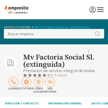
EMPRESITE ESPAÑA
MV FACTORIA SOCIAL SL. (EXTINGUIDA)
Buscar
Mv Factoria Social Sl.
(extinguida)
Prestacion de servicio integral de bodas
comprendiendo entre otras las siguientes
0
/5
( 0 votos)
actividades. lugar de celebracion del
banquete, salones. hoteles, restaurantes
fincas, chalets, catering para la celebracion
LLAMAR
SITIO WEB
CÓMO
VER
LLEGAR
INFORME
en domicilio
DIRECCIÓN Y CONTACTO
INFORMACIÓN GENERAL
DATOS COM