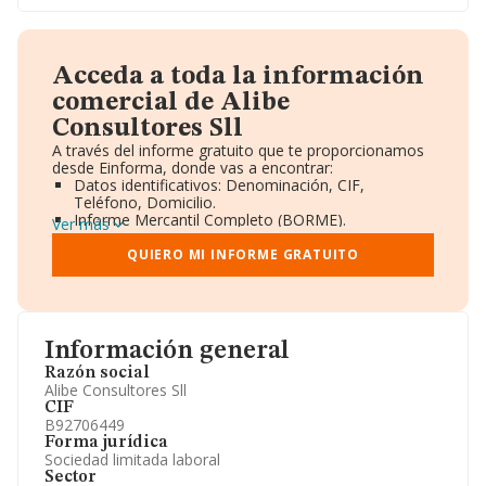
Acceda a toda la información
comercial de Alibe
Consultores Sll
A través del informe gratuito que te proporcionamos
desde Einforma, donde vas a encontrar:
Datos identificativos: Denominación, CIF,
Teléfono, Domicilio.
Informe Mercantil Completo (BORME).
Ver más
Gráficos de Evolución Ventas y Empleados.
Consejo de Administración y Administradores.
QUIERO MI INFORME GRATUITO
Directivos y Ejecutivos.
Accionistas.
Participaciones y Vinculaciones en otras empresas.
Artículos de prensa publicados sobre la empresa.
Información oficial y registral complementaria.
Información general
Razón social
Alibe Consultores Sll
CIF
B92706449
Forma jurídica
Sociedad limitada laboral
Sector