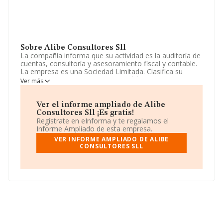
Sobre Alibe Consultores Sll
La compañía informa que su actividad es la auditoría de
cuentas, consultoría y asesoramiento fiscal y contable.
La empresa es una Sociedad Limitada. Clasifica su
actividad CNAE como '%cnae%', código 7020. La
Ver más
sociedad no tiene actividad en mercados exteriores.
La compañía
Alibe Consultores Sll
, con NIF
Ver el informe ampliado de Alibe
B92706449, está situada en Calle Doña Clarines núm.
Consultores Sll ¡Es gratis!
30, (29004), Málaga, Andalucía.
Regístrate en eInforma y te regalamos el
Informe Ampliado de esta empresa.
En base a la información de la que dispone INFORMA
VER INFORME AMPLIADO DE ALIBE
sobre 72.271 compañías, en el ámbito nacional la
CONSULTORES SLL
facturación alcanza la cifra de 15.184 millones de euros
y se estima que el promedio de la facturación entre
todas las empresas es de 210 mil euros. Respecto a la
información de la provincia (hablamos de Málaga), en la
base de datos INFORMA constan 3174 empresas, cuyas
ventas han obtenido los 283 millones de euros.
Finalmente, para completar los datos de sector, en
2019, la media de empleados es de 2. La antigüedad
alcanza los 13 años desde la constitución.