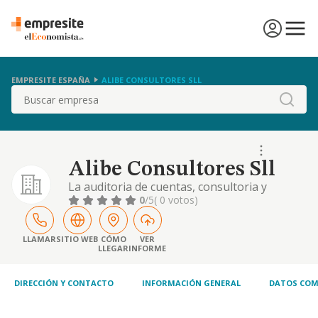
EMPRESITE ESPAÑA
ALIBE CONSULTORES SLL
Buscar
Alibe Consultores Sll
La auditoria de cuentas, consultoria y
asesoramiento fiscal y contable
0
/5
( 0 votos)
LLAMAR
SITIO WEB
CÓMO
VER
LLEGAR
INFORME
DIRECCIÓN Y CONTACTO
INFORMACIÓN GENERAL
DATOS COM