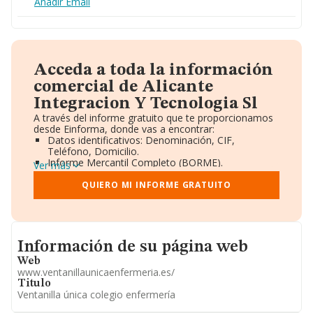
Añadir Email
Acceda a toda la información
comercial de Alicante
Integracion Y Tecnologia Sl
A través del informe gratuito que te proporcionamos
desde Einforma, donde vas a encontrar:
Datos identificativos: Denominación, CIF,
Teléfono, Domicilio.
Informe Mercantil Completo (BORME).
Ver más
Gráficos de Evolución Ventas y Empleados.
Consejo de Administración y Administradores.
QUIERO MI INFORME GRATUITO
Directivos y Ejecutivos.
Accionistas.
Participaciones y Vinculaciones en otras empresas.
Artículos de prensa publicados sobre la empresa.
Informacion de su página web
Información oficial y registral complementaria.
Información de su página web
Web
www.ventanillaunicaenfermeria.es/
Titulo
Ventanilla única colegio enfermería