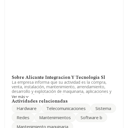
Sobre Alicante Integracion Y Tecnologia Sl
La empresa informa que su actividad es la compra,
venta, instalación, mantenimiento, arrendamiento,
desarrollo y explotación de maquinaria, aplicaciones y
sistemas informáticos, hardware, software y redes y
Ver más
sistemas de comunicacion. La sociedad está registrada
Actividades relacionadas
como Sociedad Limitada. Su CNAE corresponde a 6220
Hardware
Telecomunicaciones
Sistema
con código '%cnae%'. La sociedad no tiene actividad en
mercados exteriores.
Redes
Mantenimientos
Software b
Para ponerse en contacto con sus oficinas, la empresa
Mantenimiento maquinaria
facilita el número de teléfono 965257688 y para saber