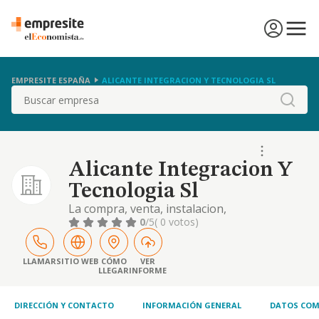
EMPRESITE ESPAÑA
ALICANTE INTEGRACION Y TECNOLOGIA SL
Buscar
Alicante Integracion Y
Tecnologia Sl
La compra, venta, instalacion,
mantenimiento, arrendamiento, desarrollo y
0
/5
( 0 votos)
explotacion de maquinaria, aplicaciones y
sistemas informaticos, hardware, software y
redes y sistemas de comunicacion
LLAMAR
SITIO WEB
CÓMO
VER
LLEGAR
INFORME
DIRECCIÓN Y CONTACTO
INFORMACIÓN GENERAL
DATOS COM