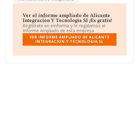
más puedes acceder a su página web en este enlace
www.ventanillaunicaenfermeria.es
.
Ver el informe ampliado de Alicante
La empresa española
Alicante Integracion y
Integracion Y Tecnologia Sl ¡Es gratis!
Tecnología S.L
, con CIF B54016720, se encuentra en
Regístrate en eInforma y te regalamos el
Avenida Juan Sanchis Candela Ent 4. Ed Idel núm. 23,
Informe Ampliado de esta empresa.
(03015), en el municipio de Alicante, Comunidad
VER INFORME AMPLIADO DE ALICANTE
Valenciana.
INTEGRACION Y TECNOLOGIA SL
Con los datos a disposición de INFORMA sobre 25.469
empresas pertenecientes al sector, en el ámbito
nacional la facturación alcanza la cifra de 19.431
millones de euros y se estima que el promedio de la
facturación entre todas las empresas es de 762 mil
euros. Con el fin de ampliar la información relativa a las
compañías, los empleados de media son 7. La
antigüedad alcanza los 14 años desde la constitución.