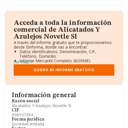
Acceda a toda la información
comercial de Alicatados Y
Azulejos Novetle Sl
A través del informe gratuito que te proporcionamos
desde Einforma, donde vas a encontrar:
Datos identificativos: Denominación, CIF,
Teléfono, Domicilio.
Informe Mercantil Completo (BORME).
Ver más
Gráficos de Evolución Ventas y Empleados.
Consejo de Administración y Administradores.
QUIERO MI INFORME GRATUITO
Directivos y Ejecutivos.
Accionistas.
Participaciones y Vinculaciones en otras empresas.
Artículos de prensa publicados sobre la empresa.
Información oficial y registral complementaria.
Información general
Razón social
Alicatados Y Azulejos Novetle Sl
CIF
B96537394
Forma jurídica
Sociedad limitada