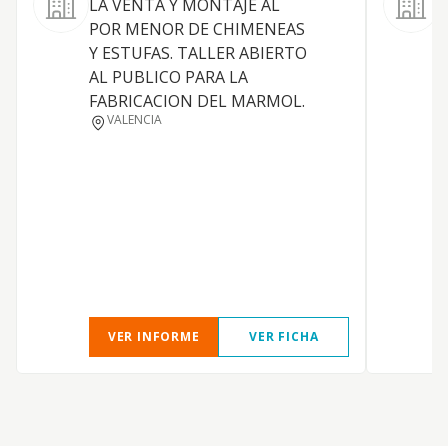
LA VENTA Y MONTAJE AL
L
POR MENOR DE CHIMENEAS
o
Y ESTUFAS. TALLER ABIERTO
d
AL PUBLICO PARA LA
r
FABRICACION DEL MARMOL.
p
VALENCIA
c
t
c
r
c
p
p
VER INFORME
VER FICHA