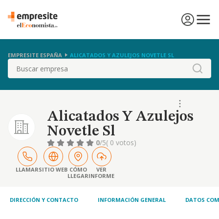
EMPRESITE ESPAÑA
ALICATADOS Y AZULEJOS NOVETLE SL
Buscar
Alicatados Y Azulejos
Novetle Sl
0
/5
( 0 votos)
LLAMAR
SITIO WEB
CÓMO
VER
LLEGAR
INFORME
DIRECCIÓN Y CONTACTO
INFORMACIÓN GENERAL
DATOS COM