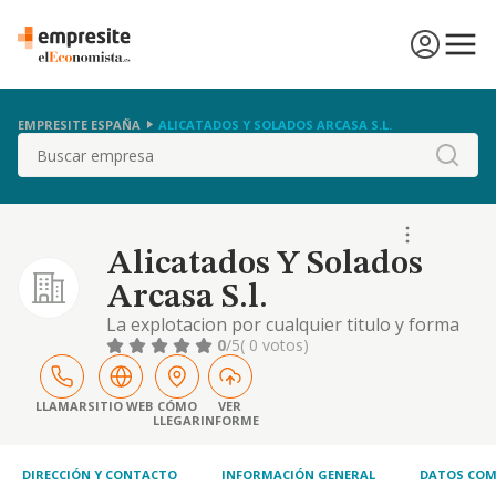
EMPRESITE ESPAÑA
ALICATADOS Y SOLADOS ARCASA S.L.
Buscar
Alicatados Y Solados
Arcasa S.l.
La explotacion por cualquier titulo y forma
de bienes inmuebles de todas clases; la
0
/5
( 0 votos)
promocion y construccion de toda clase de
obras, tanto propias como para terceros, ya
sean estas publicas o privadas.
LLAMAR
SITIO WEB
CÓMO
VER
LLEGAR
INFORME
DIRECCIÓN Y CONTACTO
INFORMACIÓN GENERAL
DATOS COM