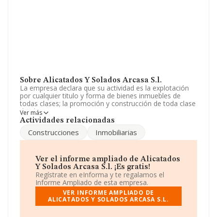
Sobre Alicatados Y Solados Arcasa S.l.
La empresa declara que su actividad es la explotación
por cualquier titulo y forma de bienes inmuebles de
todas clases; la promoción y construcción de toda clase
de obras, tanto propias como para terceros, ya sean
Ver más
estas públicas o privadas. La empresa aparece inscrita
Actividades relacionadas
en el Registro Mercantil como Sociedad Limitada.
Construcciones
Inmobiliarias
Clasifica su actividad CNAE como '%cnae%', código
6811. La sociedad no tiene actividad en mercados
exteriores.
Ver el informe ampliado de Alicatados
La sociedad española
Alicatados y Solados Arcasa
Y Solados Arcasa S.l. ¡Es gratis!
S.L
, con CIF B39690615, está situada en Barrio
Regístrate en eInforma y te regalamos el
Requejada Urb Las Vinas, (39313), en el municipio de
Informe Ampliado de esta empresa.
Polanco, Cantabria.
VER INFORME AMPLIADO DE
ALICATADOS Y SOLADOS ARCASA S.L.
Con los datos a disposición de INFORMA sobre 67.991
empresas pertenecientes al sector, en el ámbito