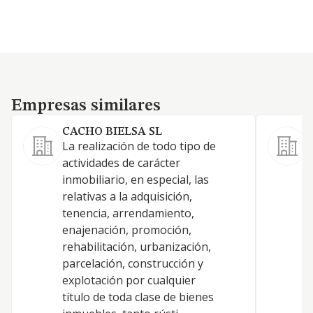
Empresas similares
Empresas similares
CACHO BIELSA SL
La realización de todo tipo de
actividades de carácter
C
inmobiliario, en especial, las
d
relativas a la adquisición,
u
tenencia, arrendamiento,
i
enajenación, promoción,
u
rehabilitación, urbanización,
c
parcelación, construcción y
e
explotación por cualquier
l
título de toda clase de bienes
e