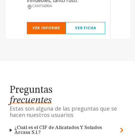
inmuebles, tanto rústi.
i
CANTABRIA
m
VER INFORME
VER FICHA
Preguntas
frecuentes
Estas son alguna de las preguntas que se
hacen nuestros usuarios
¿Cuál es el CIF de Alicatados Y Solados
Arcasa S.l.?