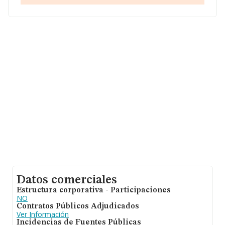
nacional la facturación alcanza la cifra de 7.139 millones
de euros y la media entre todas las compañías es de
105 mil euros de ventas. Respecto a la información de
la provincia (hablamos de Cantabria), en la base de
datos INFORMA constan 365 empresas, con ventas de
10 millones de euros. Por último, con el fin de ampliar la
información relativa al ámbito de la empresa, los
empleados de media son 1; la media de antigüedad
desde la constitución es de 13 años.
Datos comerciales
Estructura corporativa - Participaciones
NO
Contratos Públicos Adjudicados
Ver Información
Incidencias de Fuentes Públicas