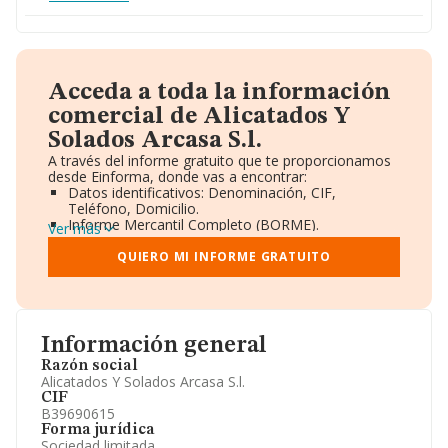
Acceda a toda la información
comercial de Alicatados Y
Solados Arcasa S.l.
A través del informe gratuito que te proporcionamos
desde Einforma, donde vas a encontrar:
Datos identificativos: Denominación, CIF,
Teléfono, Domicilio.
Informe Mercantil Completo (BORME).
Ver más
Gráficos de Evolución Ventas y Empleados.
Consejo de Administración y Administradores.
QUIERO MI INFORME GRATUITO
Directivos y Ejecutivos.
Accionistas.
Participaciones y Vinculaciones en otras empresas.
Artículos de prensa publicados sobre la empresa.
Información oficial y registral complementaria.
Información general
Razón social
Alicatados Y Solados Arcasa S.l.
CIF
B39690615
Forma jurídica
Sociedad limitada