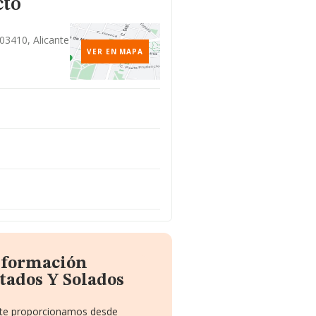
cto
 03410, Alicante
VER EN MAPA
información
tados Y Solados
e te proporcionamos desde