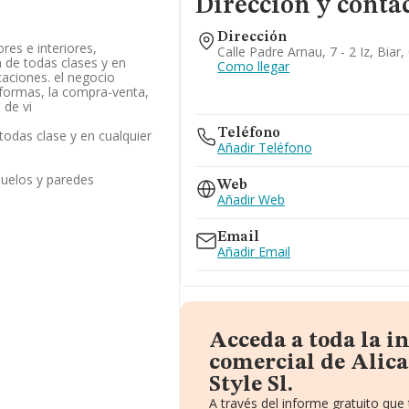
Dirección y conta
Dirección
ores e interiores,
Calle Padre Arnau, 7 - 2 Iz, Biar,
 de todas clases y en
Como llegar
caciones. el negocio
 formas, la compra-venta,
 de vi
Teléfono
odas clase y en cualquier
Añadir Teléfono
suelos y paredes
Web
Añadir Web
Email
Añadir Email
Acceda a toda la 
comercial de Alica
Style Sl.
A través del informe gratuito qu