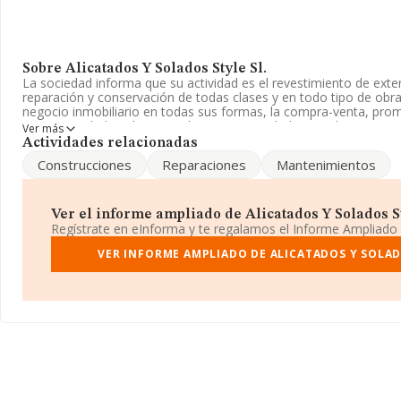
Sobre Alicatados Y Solados Style Sl.
La sociedad informa que su actividad es el revestimiento de exteri
reparación y conservación de todas clases y en todo tipo de obras
negocio inmobiliario en todas sus formas, la compra-venta, pro
vi. La sociedad está registrada como Sociedad Limitada. Su CN
Ver más
código 'Revestimiento de suelos y paredes'. La empresa no tien
Actividades relacionadas
exteriores.
Construcciones
Reparaciones
Mantenimientos
El número de empleados ha bajado un 6% y teniendo en cuenta l
en INFORMA, ha dispuesto de un número de empleados por encim
Ver el informe ampliado de Alicatados Y Solados Sty
La sociedad española
Alicatados y Solados Style S.L
, con núme
Regístrate en eInforma y te regalamos el Informe Ampliado
B53859294, está situada en Calle Padre Arnau núm. 7 2 Iz, (03410)
provincia de Alicante, Comunidad Valenciana.
VER INFORME AMPLIADO DE ALICATADOS Y SOLAD
En base a la información de la que dispone INFORMA sobre 7.19
facturación en el ámbito nacional alcanza los 1.852 millones de e
facturación de ventas entre todas las compañías asciende a los 25
ampliar la información relativa a las compañías, la antigüedad de
18 años. La media de empleados es de 3.