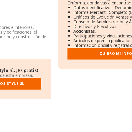
Einforma, donde vas a encontrar:
Datos identificativos: Denomin
Informe Mercantil Completo 
Gráficos de Evolución Ventas 
Consejo de Administración y A
Directivos y Ejecutivos.
ores e interiores,
Accionistas.
 y edificaciones. el
Participaciones y Vinculacione
moción y construcción de
Artículos de prensa publicados
AE corresponde a 4333 con
Información oficial y registral
e actividad en mercados
QUIERO MI INF
a información disponible
a de la media de sector.
le Sl. ¡Es gratis!
ro de identificación fiscal
 de esta empresa.
, en el municipio de Biar,
OS STYLE SL.
8 compañías, la
uros y el promedio de la
7 mil euros. Con el fin de
sde la constitución es de