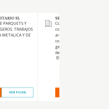
ITARIO SL
SEGALICIA SL
E PARQUETS Y
Construcción, reparación y
GEROS. TRABAJOS
conservación de edificaciones
A METALICA Y DE
arrendamiento de locales,
compraventa de inmuebles,
gestión inmobiliaria y activid
de operadores turísticos.
ALICANTE
VER FICHA
VER INFORME
VER FIC