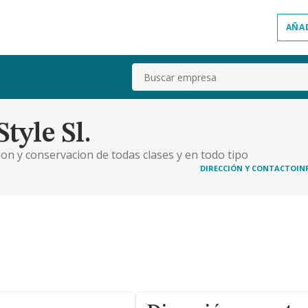
AÑA
Buscar
tyle Sl.
ion y conservacion de todas clases y en todo tipo
n todas sus formas, la compra-venta, promocion y
DIRECCIÓN Y CONTACTO
IN