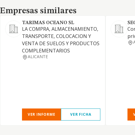
Empresas similares
Empresas similares
TARIMAS OCEANO SL
SE
LA COMPRA, ALMACENAMIENTO,
Con
TRANSPORTE, COLOCACION Y
pri
VENTA DE SUELOS Y PRODUCTOS
COMPLEMENTARIOS
ALICANTE
VER INFORME
VER FICHA