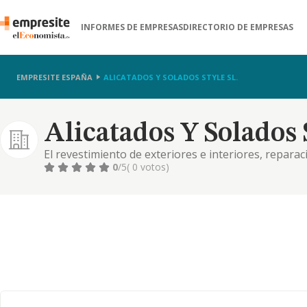
INFORMES DE EMPRESAS
DIRECTORIO DE EMPRESAS
EMPRESITE ESPAÑA
ALICATADOS Y SOLADOS STYLE SL.
Alicatados Y Solados S
El revestimiento de exteriores e interiores, reparac
de obras y edificaciones. el negocio inmobiliario e
0
/5
( 0 votos)
construccion de vi