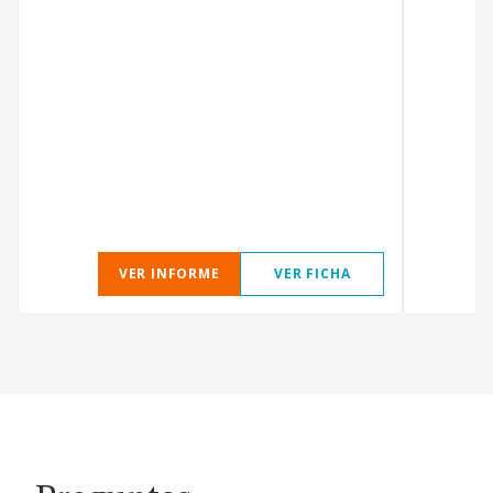
V
S
VER INFORME
VER FICHA