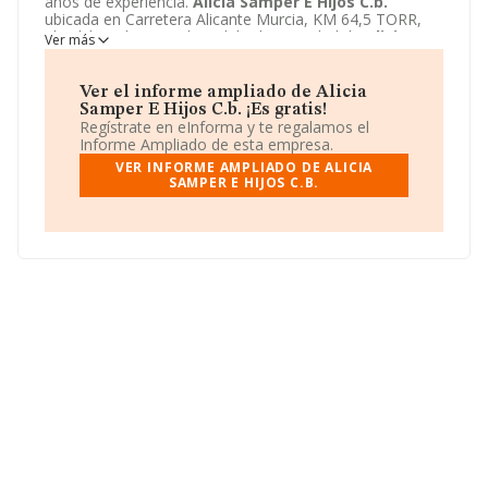
años de experiencia.
Alicia Samper E Hijos C.b.
ubicada en Carretera Alicante Murcia, KM 64,5 TORR,
Elx/elche, Alicante. El modelo de sociedad de
Alicia
Ver más
Samper E Hijos C.b.
es Comunidad de bienes.
Ver el informe ampliado de Alicia
Samper E Hijos C.b. ¡Es gratis!
Regístrate en eInforma y te regalamos el
Informe Ampliado de esta empresa.
VER INFORME AMPLIADO DE ALICIA
SAMPER E HIJOS C.B.