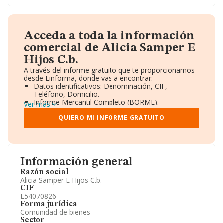
Acceda a toda la información
comercial de Alicia Samper E
Hijos C.b.
A través del informe gratuito que te proporcionamos
desde Einforma, donde vas a encontrar:
Datos identificativos: Denominación, CIF,
Teléfono, Domicilio.
Informe Mercantil Completo (BORME).
Ver más
Gráficos de Evolución Ventas y Empleados.
Consejo de Administración y Administradores.
QUIERO MI INFORME GRATUITO
Directivos y Ejecutivos.
Accionistas.
Participaciones y Vinculaciones en otras empresas.
Artículos de prensa publicados sobre la empresa.
Información oficial y registral complementaria.
Información general
Razón social
Alicia Samper E Hijos C.b.
CIF
E54070826
Forma jurídica
Comunidad de bienes
Sector