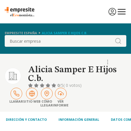
EMPRESITE ESPAÑA
ALICIA SAMPER E HIJOS C.B.
Buscar
Alicia Samper E Hijos
C.b.
0
/5
( 0 votos)
LLAMAR
SITIO WEB
CÓMO
VER
LLEGAR
INFORME
DIRECCIÓN Y CONTACTO
INFORMACIÓN GENERAL
DATOS COM