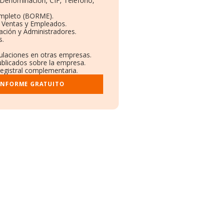
: Denominación, CIF, Teléfono,
ompleto (BORME).
n Ventas y Empleados.
ación y Administradores.
s.
culaciones en otras empresas.
ublicados sobre la empresa.
registral complementaria.
 INFORME GRATUITO