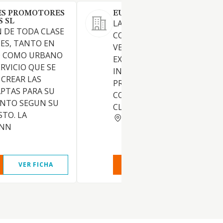
ES PROMOTORES
EUROSESEÑA SL
S SL
LA PROMOCION,
 DE TODA CLASE
CONSTRUCCION, COMPRA,
NES, TANTO EN
VENTA, ARRENDAMIENTO Y
O COMO URBANO
EXPLOTACION DE TODA CLA
RVICIO QUE SE
INMUEBLES, LA REALIZACIO
 CREAR LAS
PROYECTOS DE OBRAS Y
PTAS PARA SU
CONSTRUCCIONES DE TODA
NTO SEGUN SU
CLASE
STO. LA
MADRID
ENN
VER FICHA
VER INFORME
VER FIC