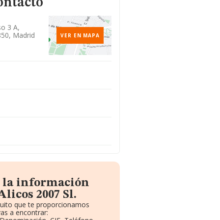
ontacto
so 3 A,
850, Madrid
VER EN MAPA
 la información
licos 2007 Sl.
atuito que te proporcionamos
as a encontrar: