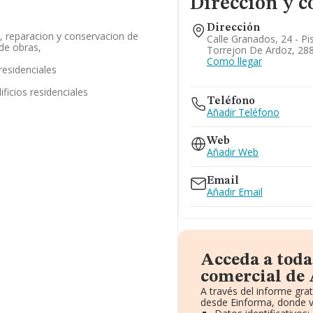
Dirección y c
Dirección
, reparacion y conservacion de
Calle Granados, 24 - Pi
 de obras,
Torrejon De Ardoz, 28
Como llegar
residenciales
ficios residenciales
Teléfono
Añadir Teléfono
Web
Añadir Web
Email
Añadir Email
Acceda a toda
comercial de A
A través del informe gr
desde Einforma, donde v