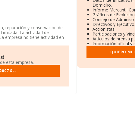
Datos identificativos
Domicilio.
Informe Mercantil C
Gráficos de Evolució
Consejo de Administr
Directivos y Ejecutivo
a, reparación y conservación de
Accionistas.
Limitada. La actividad de
Participaciones y Vin
La empresa no tiene actividad en
Artículos de prensa p
Información oficial y 
e mayo de 2003, sobre la
QUIERO MI
 compañía se puede calificar como
s!
mpleados con respecto al 2023 y
 de esta empresa.
 de empleados por debajo de la
007 SL.
 situada en Calle Granados núm. 24
pertenecientes al sector, la
 euros y el promedio de la
94 mil euros, siendo la facturación
 información relativa a la
48 empresas, con ventas en 2024
 datos de sector, en 2024, la
de empleados es de 2.