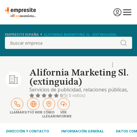
EMPRESITE ESPAÑA
ALIFORNIA MARKETING SL. (EXTINGUIDA)
Buscar
Alifornia Marketing Sl.
(extinguida)
Servicios de publicidad, relaciones públicas,
prestación de servicios en el sector de la
0
/5
( 0 votos)
comunicación y la publicidad, especialmente
en lo relativo a la creación, planificación,
coordinación, intermediación publicitaria,
LLAMAR
SITIO WEB
CÓMO
VER
LLEGAR
INFORME
control y ejecución de campañas
promocionales de imagen y ventas.
realización d
DIRECCIÓN Y CONTACTO
INFORMACIÓN GENERAL
DATOS COM