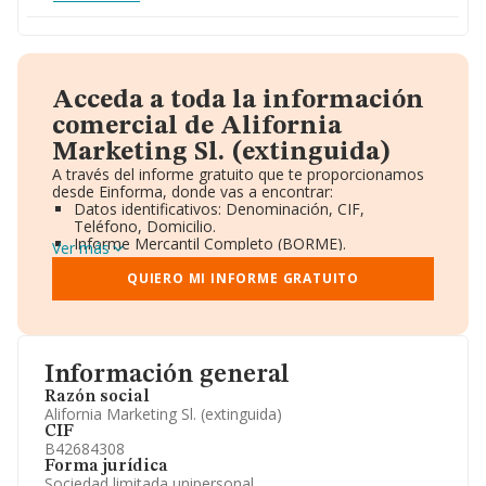
Acceda a toda la información
comercial de Alifornia
Marketing Sl. (extinguida)
A través del informe gratuito que te proporcionamos
desde Einforma, donde vas a encontrar:
Datos identificativos: Denominación, CIF,
Teléfono, Domicilio.
Informe Mercantil Completo (BORME).
Ver más
Gráficos de Evolución Ventas y Empleados.
Consejo de Administración y Administradores.
QUIERO MI INFORME GRATUITO
Directivos y Ejecutivos.
Accionistas.
Participaciones y Vinculaciones en otras empresas.
Artículos de prensa publicados sobre la empresa.
Información oficial y registral complementaria.
Información general
Razón social
Alifornia Marketing Sl. (extinguida)
CIF
B42684308
Forma jurídica
Sociedad limitada unipersonal