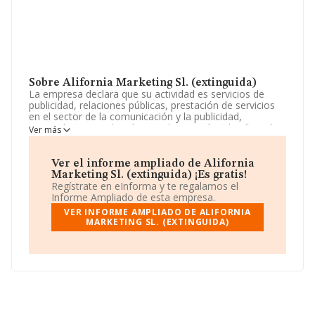
Sobre Alifornia Marketing Sl. (extinguida)
La empresa declara que su actividad es servicios de
publicidad, relaciones públicas, prestación de servicios
en el sector de la comunicación y la publicidad,
especialmente en lo relativo a la creación, planificación,
Ver más
coordinación, intermediación publicitaria, control y
ejecución de campañas promocionales de imagen y
ventas. realización d. La empresa es una Sociedad
Ver el informe ampliado de Alifornia
Limitada. Clasifica su actividad CNAE como 'Agencias de
Marketing Sl. (extinguida) ¡Es gratis!
publicidad', código 7311. La sociedad no tiene actividad
Regístrate en eInforma y te regalamos el
en mercados exteriores.
Informe Ampliado de esta empresa.
VER INFORME AMPLIADO DE ALIFORNIA
La empresa
Alifornia Marketing S.L. (extinguida)
,
MARKETING SL. (EXTINGUIDA)
con CIF B42684308, está situada en Calle Paraguay
núm. 4 Piso 6 E, (03600), en el municipio de Elda,
Alicante, Comunidad Valenciana.
En relación con el sector y disponiendo de los datos de
hasta 39.891 empresas, en el ámbito nacional la
facturación alcanza la cifra de 18.414 millones de euros
y la media de facturación de ventas entre todas las