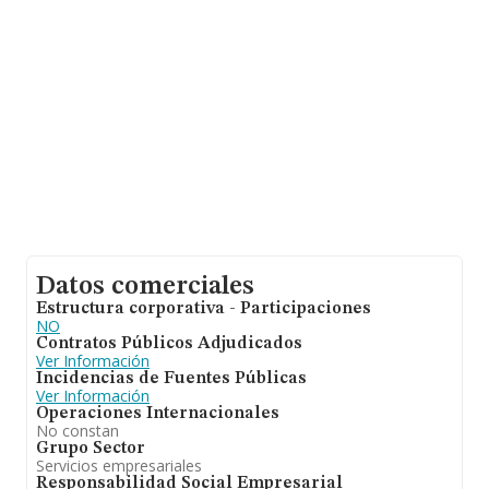
compañías alcanza los 461 mil euros. Como
información adicional de interés, la antigüedad desde la
constitución es de 15 años. Los empleados de media
son 2.
Datos comerciales
Estructura corporativa - Participaciones
NO
Contratos Públicos Adjudicados
Ver Información
Incidencias de Fuentes Públicas
Ver Información
Operaciones Internacionales
No constan
Grupo Sector
Servicios empresariales
Responsabilidad Social Empresarial