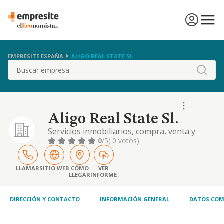
EMPRESITE ESPAÑA
ALIGO REAL STATE SL.
Buscar
Aligo Real State Sl.
Servicios inmobiliarios, compra, venta y
arrendamiento de bienes inmuebles, gestión
0
/5
( 0 votos)
de alojamientos y apartamentos turísticos.
servicios de hostelería
LLAMAR
SITIO WEB
CÓMO
VER
LLEGAR
INFORME
DIRECCIÓN Y CONTACTO
INFORMACIÓN GENERAL
DATOS COM