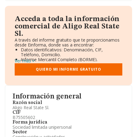
Acceda a toda la información
comercial de Aligo Real State
Sl.
A través del informe gratuito que te proporcionamos
desde Einforma, donde vas a encontrar:
Datos identificativos: Denominación, CIF,
Teléfono, Domicilio.
Informe Mercantil Completo (BORME).
Ver más
Gráficos de Evolución Ventas y Empleados.
Consejo de Administración y Administradores.
QUIERO MI INFORME GRATUITO
Directivos y Ejecutivos.
Accionistas.
Participaciones y Vinculaciones en otras empresas.
Artículos de prensa publicados sobre la empresa.
Información oficial y registral complementaria.
Información general
Razón social
Aligo Real State Sl.
CIF
B75505602
Forma jurídica
Sociedad limitada unipersonal
Sector
Construcción y actividades