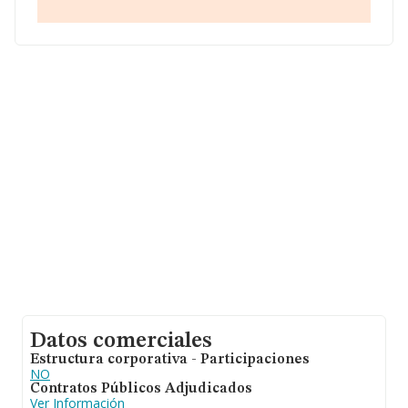
Con los datos a disposición de INFORMA sobre 3.278
empresas pertenecientes al sector, a nivel nacional la
facturación asciende a 2.615 millones de euros y la
media entre todas las compañías es de 797 mil euros
de ventas en 2009. Por último, con el fin de ampliar la
información relativa al ámbito de la empresa, la media
de empleados es de 3; la media de antigüedad desde la
constitución es de 15 años.
Datos comerciales
Estructura corporativa - Participaciones
NO
Contratos Públicos Adjudicados
Ver Información