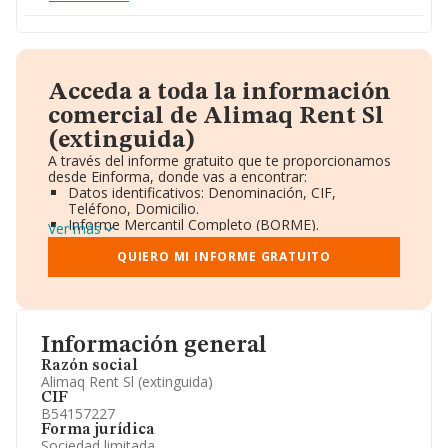
Acceda a toda la información
comercial de Alimaq Rent Sl
(extinguida)
A través del informe gratuito que te proporcionamos
desde Einforma, donde vas a encontrar:
Datos identificativos: Denominación, CIF,
Teléfono, Domicilio.
Informe Mercantil Completo (BORME).
Ver más
Gráficos de Evolución Ventas y Empleados.
Consejo de Administración y Administradores.
QUIERO MI INFORME GRATUITO
Directivos y Ejecutivos.
Accionistas.
Participaciones y Vinculaciones en otras empresas.
Artículos de prensa publicados sobre la empresa.
Información oficial y registral complementaria.
Información general
Razón social
Alimaq Rent Sl (extinguida)
CIF
B54157227
Forma jurídica
Sociedad limitada