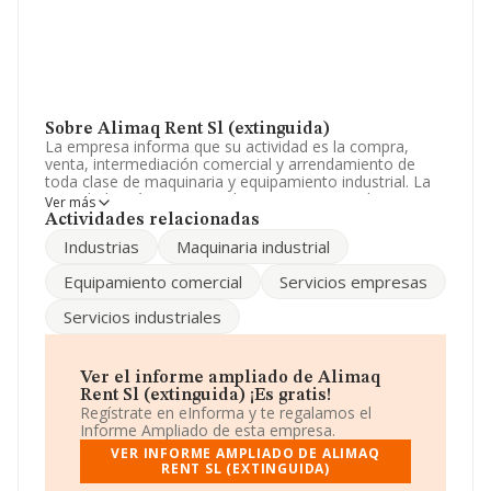
Sobre Alimaq Rent Sl (extinguida)
La empresa informa que su actividad es la compra,
venta, intermediación comercial y arrendamiento de
toda clase de maquinaria y equipamiento industrial. La
sociedad está inscrita en el Registro Mercantil como
Ver más
Sociedad Limitada. Su actividad CNAE es 'Intermediarios
Actividades relacionadas
del comercio de maquinaria, equipo industrial,
Industrias
Maquinaria industrial
embarcaciones y aeronaves' con código 4614. La
compañía no tiene actividad en mercados exteriores.
Equipamiento comercial
Servicios empresas
El número de empleados ha bajado un 100% y teniendo
Servicios industriales
en cuenta la información a disposición de INFORMA, ha
contado con un número de empleados inferior a la
media de sector.
Ver el informe ampliado de Alimaq
La compañía
Alimaq Rent S.L (extinguida)
, con
Rent Sl (extinguida) ¡Es gratis!
número de identificación fiscal B54157227, tiene su
Regístrate en eInforma y te regalamos el
domicilio social establecido en Calle Chopo núm. 8,
Informe Ampliado de esta empresa.
(03015), en el municipio de Alicante, Comunidad
VER INFORME AMPLIADO DE ALIMAQ
Valenciana.
RENT SL (EXTINGUIDA)