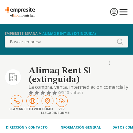
EMPRESITE ESPAÑA
ALIMAQ RENT SL (EXTINGUIDA)
Buscar
Alimaq Rent Sl
(extinguida)
La compra, venta, intermediacion comercial y
arrendamiento de toda clase de maquinaria
0
/5
( 0 votos)
y equipamiento industrial
LLAMAR
SITIO WEB
CÓMO
VER
LLEGAR
INFORME
DIRECCIÓN Y CONTACTO
INFORMACIÓN GENERAL
DATOS COM