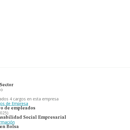
ña.
.080 empresas, en el ámbito
s y en 2024 la media de
mil euros. Finalmente, para
onstitución es de 15 años. La
da en explotación de
 ha perdido posición respecto
presas en España, la empresa
Sector
io
ados 4 cargos en esta empresa
gos de Empresa
o de empleados
2025)
sabilidad Social Empresarial
ormación
 en Bolsa