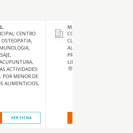
L.
SUPAMCA SL
NCIPAL: CENTRO
COMERCIALIZACION DE TOD
E OSTEOPATIA,
CLASE DE PRODUCTOS DE
MUNOLOGIA,
ALIMENTACION, BEBIDAS Y 
SAJE,
PRODUCTOS DE PERFUMERIA
Y ACUPUNTURA,
LIMPIEZA
BARCELONA
AS ACTIVIDADES:
L POR MENOR DE
 ALIMENTICIOS,
VER FICHA
VER INFORME
VER FIC