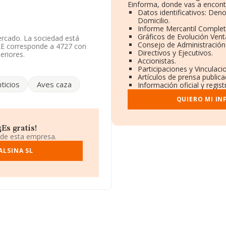
Einforma, donde vas a encont
Datos identificativos: Den
Domicilio.
Informe Mercantil Comple
Gráficos de Evolución Ven
ercado. La sociedad está
Consejo de Administración
NAE corresponde a 4727 con
Directivos y Ejecutivos.
eriores.
Accionistas.
Participaciones y Vinculac
os datos disponibles en
Artículos de prensa public
r debajo de la media de
ticios
Aves caza
Información oficial y regis
QUIERO MI I
ndo a los niveles de
ía ha perdido 154 puestos en
or posicionadas las siguientes
mercados Kayxi Sociedad
Es gratis!
anking de sectores son
 de esta empresa.
ra S.L
. En 2024, en el ranking
4 al 193.603. La lista de
ALSINA SL
y Vinos S.L
y
Asombro
ocan peor se encuentran:
s Claudio Rodriguez S.L
. La
l pasando del 29.503 al
da en Calle Joan Maragall núm.