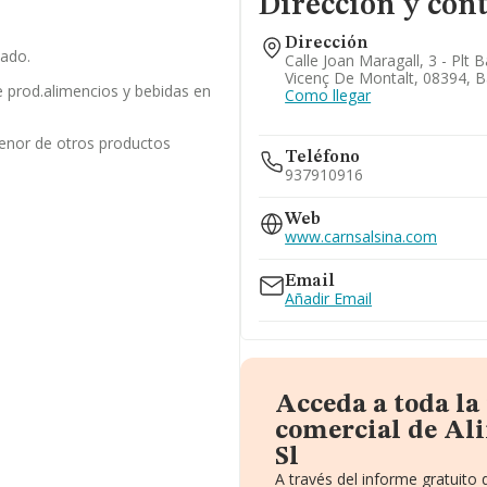
Dirección y con
Dirección
ado.
Calle Joan Maragall, 3 - Plt B
Vicenç De Montalt, 08394, 
 prod.alimencios y bebidas en
Como llegar
enor de otros productos
Teléfono
937910916
Web
www.carnsalsina.com
Email
Añadir Email
Acceda a toda l
comercial de Al
Sl
A través del informe gratuit