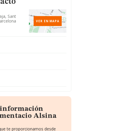
tacto
aja, Sant
Barcelona
VER EN MAPA
a información
imentacio Alsina
o que te proporcionamos desde