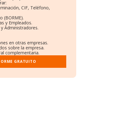
rar:
ominación, CIF, Teléfono,
to (BORME).
tas y Empleados.
 y Administradores.
iones en otras empresas.
ados sobre la empresa.
tral complementaria.
NFORME GRATUITO