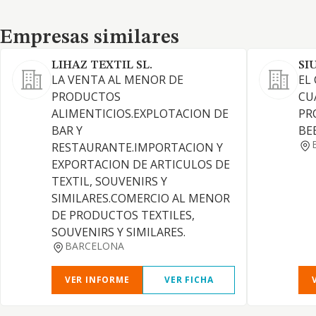
Empresas similares
Empresas similares
LIHAZ TEXTIL SL.
SI
LA VENTA AL MENOR DE
EL
PRODUCTOS
CU
ALIMENTICIOS.EXPLOTACION DE
PR
BAR Y
BE
RESTAURANTE.IMPORTACION Y
EXPORTACION DE ARTICULOS DE
TEXTIL, SOUVENIRS Y
SIMILARES.COMERCIO AL MENOR
DE PRODUCTOS TEXTILES,
SOUVENIRS Y SIMILARES.
BARCELONA
VER INFORME
VER FICHA