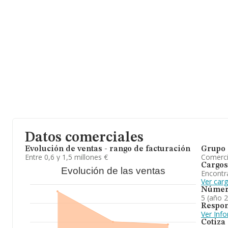
3 Plt Baja, (08394), Sant Vicenç De Montalt, en Barcelona, Catalu
En relación con el sector y disponiendo de los datos de hasta 10
nacional la facturación alcanza la cifra de 6.674 millones de euro
facturación de ventas entre todas las compañías alcanza los 662 
completar los datos de sector, en 2024, la antigüedad desde la c
media de empleados de las empresas es de 4.
En resumen, la actividad de
Alimentacio Alsina S.L
está enfoca
supermercado. En el ranking de su sector (%cnae%), la compañía
al 2023. Frente al 2023, en el ranking nacional, de todas las em
ha retrocedido.
Datos comerciales
Evolución de ventas - rango de facturación
Grupo 
Entre 0,6 y 1,5 millones €
Comerc
Cargos
Evolución de las ventas
Encontr
Ver car
Númer
5 (año 
Respon
Ver Inf
Cotiza