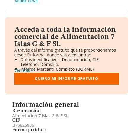
Añadir Email
Acceda a toda la información
comercial de Alimentacion 7
Islas G & F Sl.
A través del informe gratuito que te proporcionamos
desde Einforma, donde vas a encontrar:
Datos identificativos: Denominación, CIF,
Teléfono, Domicilio.
Informe Mercantil Completo (BORME).
Ver más
Gráficos de Evolución Ventas y Empleados.
Consejo de Administración y Administradores.
QUIERO MI INFORME GRATUITO
Directivos y Ejecutivos.
Accionistas.
Participaciones y Vinculaciones en otras empresas.
Artículos de prensa publicados sobre la empresa.
Información oficial y registral complementaria.
Información general
Razón social
Alimentacion 7 Islas G & F Sl.
CIF
B76626936
Forma jurídica