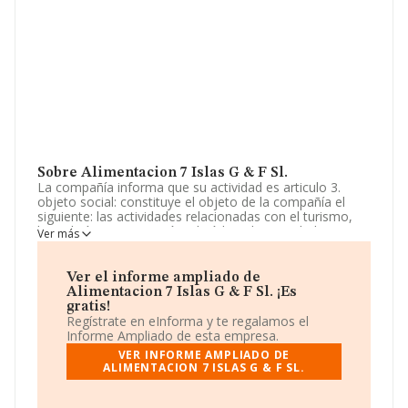
Sobre Alimentacion 7 Islas G & F Sl.
La compañía informa que su actividad es articulo 3.
objeto social: constituye el objeto de la compañía el
siguiente: las actividades relacionadas con el turismo,
hostelería y restauración. el código de actividad
Ver más
económico de dicho objeto conforme a la clasificación
nacional de actividades económicas (cnae) es el 5629.
comercio al por may. La sociedad está inscrita en el
Ver el informe ampliado de
Registro Mercantil como Sociedad Limitada. Tiene
Alimentacion 7 Islas G & F Sl. ¡Es
CNAE: 5622 - '%cnae%'. La empresa no tiene actividad
gratis!
en mercados exteriores.
Regístrate en eInforma y te regalamos el
Informe Ampliado de esta empresa.
La empresa española
Alimentacion 7 Islas G & F S.L
,
VER INFORME AMPLIADO DE
con NIF B76626936, se encuentra en Calle Martinez
ALIMENTACION 7 ISLAS G & F SL.
Morales núm. 1 Loc Bj, (38320), en el municipio de San
Cristobal De La Laguna, en Santa Cruz De Tenerife,
Islas Canarias.