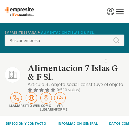
EMPRESITE ESPAÑA
ALIMENTACION 7 ISLAS G & F SL.
Buscar
Alimentacion 7 Islas G
& F Sl.
Articulo 3 . objeto social: constituye el objeto
de la compañía el siguiente: las actividades
0
/5
( 0 votos)
relacionadas con el turismo, hostelería y
restauración. el código de actividad
económico de dicho objeto conforme a la
LLAMAR
SITIO WEB
CÓMO
VER
LLEGAR
INFORME
clasificación nacional de actividades
económicas (cnae) es el 5629. comercio al
por may
DIRECCIÓN Y CONTACTO
INFORMACIÓN GENERAL
DATOS COM