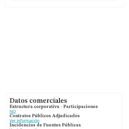
En relación con el sector y disponiendo de los datos de
hasta 5.835 empresas, a nivel nacional la facturación
asciende a 4.659 millones de euros y la media entre
todas las compañías es de 798 mil euros de ventas. En
cuanto a la información relativa a la provincia de Santa
Cruz De Tenerife, en la base de datos de INFORMA
aparecen 131 empresas, cuyas ventas han obtenido los
41 millones de euros. Con el fin de ampliar la
información relativa a las compañías, la media de
antigüedad desde la constitución es de 15 años. La
media de empleados es de 15.
Datos comerciales
Estructura corporativa - Participaciones
NO
Contratos Públicos Adjudicados
Ver Información
Incidencias de Fuentes Públicas