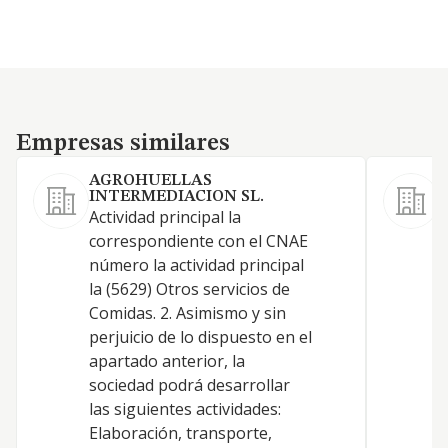
Empresas similares
Empresas similares
AGROHUELLAS
INTERMEDIACION SL.
A
Actividad principal la
C
correspondiente con el CNAE
c
número la actividad principal
R
la (5629) Otros servicios de
d
Comidas. 2. Asimismo y sin
c
perjuicio de lo dispuesto en el
d
apartado anterior, la
R
sociedad podrá desarrollar
s
las siguientes actividades:
c
Elaboración, transporte,
e