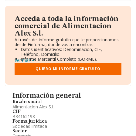
Acceda a toda la información
comercial de Alimentacion
Alex S.l.
A través del informe gratuito que te proporcionamos
desde Einforma, donde vas a encontrar:
Datos identificativos: Denominación, CIF,
Teléfono, Domicilio.
Informe Mercantil Completo (BORME).
Ver más
Gráficos de Evolución Ventas y Empleados.
Consejo de Administración y Administradores.
QUIERO MI INFORME GRATUITO
Directivos y Ejecutivos.
Accionistas.
Participaciones y Vinculaciones en otras empresas.
Artículos de prensa publicados sobre la empresa.
Información oficial y registral complementaria.
Información general
Razón social
Alimentacion Alex S.l.
CIF
B34162198
Forma jurídica
Sociedad limitada
Sector
Comercio