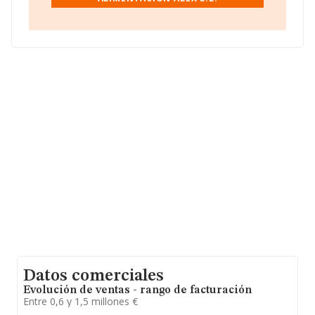
Con los datos a disposición de INFORMA sobre 21.791
empresas pertenecientes al sector, la facturación en el
ámbito nacional alcanza los 102.271 millones de euros y
el promedio de la facturación de ventas entre todas las
compañías asciende a los 4 millones de euros. Teniendo
en cuenta la información sobre Palencia, en la base de
datos de INFORMA aparecen 52 empresas, cuyas
ventas han obtenido los 51 millones de euros.
Finalmente, para completar los datos de sector, en
2007, la media de antigüedad desde la constitución es
de 13 años. La media de empleados de las empresas es
de 19.
Datos comerciales
Evolución de ventas - rango de facturación
Entre 0,6 y 1,5 millones €