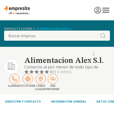
EMPRESITE ESPAÑA
ALIMENTACION ALEX S.L.
Buscar
Alimentacion Alex S.l.
Comercio al por menor de todo tipo de
productos alimenticios y bebidas en general,
0
/5
( 0 votos)
productos de limpieza, drogueria, ferreteria,
perfumeria ropa en general, articulos de
regalo, etc.
LLAMAR
SITIO WEB
CÓMO
VER
LLEGAR
INFORME
DIRECCIÓN Y CONTACTO
INFORMACIÓN GENERAL
DATOS COM