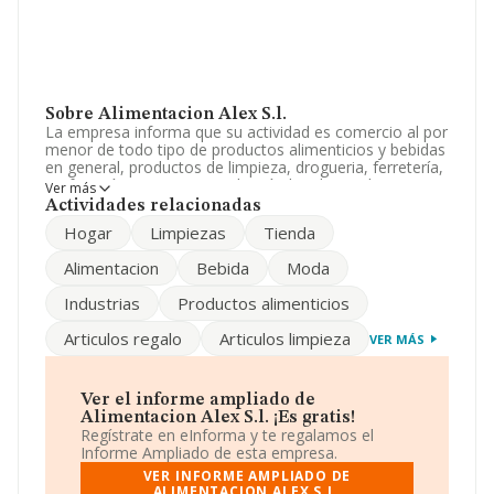
Sobre Alimentacion Alex S.l.
La empresa informa que su actividad es comercio al por
menor de todo tipo de productos alimenticios y bebidas
en general, productos de limpieza, drogueria, ferretería,
perfumería ropa en general, artículos de regalo, etc. La
Ver más
empresa aparece inscrita en el Registro Mercantil como
Actividades relacionadas
Sociedad Limitada. La actividad de referencia CNAE
Hogar
Limpiezas
Tienda
corresponde a 'Comercio al por menor en
establecimientos no especializados, con predominio en
Alimentacion
Bebida
Moda
productos alimenticios, bebidas y tabaco', cuyo Código
es 4711. La compañía no tiene actividad en mercados
Industrias
Productos alimenticios
exteriores.
Articulos regalo
Articulos limpieza
VER MÁS
Ha contado con el mismo número de empleados y
según los datos a disposición de INFORMA, ha tenido
un número de empleados por debajo de la media de
sector.
Ver el informe ampliado de
Alimentacion Alex S.l. ¡Es gratis!
La sociedad
Alimentacion Alex S.L
, CIF B34162198,
Regístrate en eInforma y te regalamos el
está situada en Plaza Campillo núm. 5, (34210), Dueñas,
Informe Ampliado de esta empresa.
en Palencia, Castilla-león.
VER INFORME AMPLIADO DE
ALIMENTACION ALEX S.L.