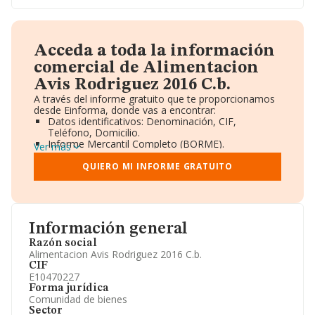
Acceda a toda la información
comercial de Alimentacion
Avis Rodriguez 2016 C.b.
A través del informe gratuito que te proporcionamos
desde Einforma, donde vas a encontrar:
Datos identificativos: Denominación, CIF,
Teléfono, Domicilio.
Informe Mercantil Completo (BORME).
Ver más
Gráficos de Evolución Ventas y Empleados.
Consejo de Administración y Administradores.
QUIERO MI INFORME GRATUITO
Directivos y Ejecutivos.
Accionistas.
Participaciones y Vinculaciones en otras empresas.
Artículos de prensa publicados sobre la empresa.
Información oficial y registral complementaria.
Información general
Razón social
Alimentacion Avis Rodriguez 2016 C.b.
CIF
E10470227
Forma jurídica
Comunidad de bienes
Sector