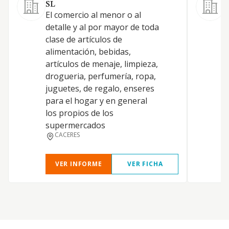
SL
El comercio al menor o al
C
detalle y al por mayor de toda
m
clase de artículos de
h
alimentación, bebidas,
a
artículos de menaje, limpieza,
c
drogueria, perfumería, ropa,
m
juguetes, de regalo, enseres
para el hogar y en general
los propios de los
supermercados
CACERES
VER INFORME
VER FICHA