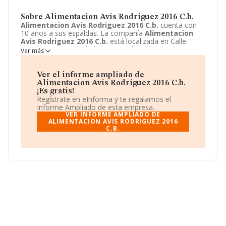
Sobre Alimentacion Avis Rodriguez 2016 C.b.
Alimentacion Avis Rodriguez 2016 C.b.
cuenta con
10 años a sus espaldas. La compañía
Alimentacion
Avis Rodriguez 2016 C.b.
está localizada en Calle
Jilguero, 2. Su actividad CNAE se ubica dentro de 4712 -
Ver más
Otro comercio al por menor no especializado.
Alimentacion Avis Rodriguez 2016 C.b.
tiene un
modelo de sociedad Comunidad de bienes.
Ver el informe ampliado de
Alimentacion Avis Rodriguez 2016 C.b.
¡Es gratis!
Regístrate en eInforma y te regalamos el
Informe Ampliado de esta empresa.
VER INFORME AMPLIADO DE
ALIMENTACION AVIS RODRIGUEZ 2016
C.B.