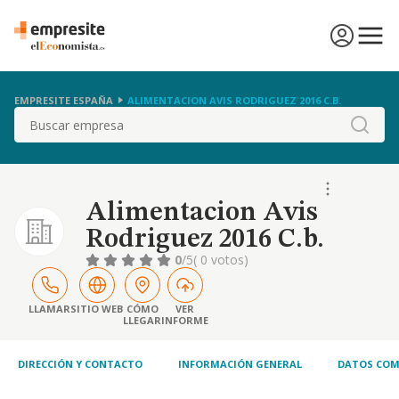
EMPRESITE ESPAÑA
ALIMENTACION AVIS RODRIGUEZ 2016 C.B.
Buscar
Alimentacion Avis
Rodriguez 2016 C.b.
0
/5
( 0 votos)
LLAMAR
SITIO WEB
CÓMO
VER
LLEGAR
INFORME
DIRECCIÓN Y CONTACTO
INFORMACIÓN GENERAL
DATOS COM