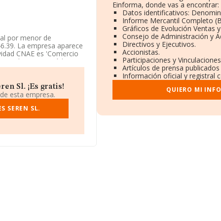
Einforma, donde vas a encontrar:
Datos identificativos: Denomin
Informe Mercantil Completo 
Gráficos de Evolución Ventas 
Consejo de Administración y A
 al por menor de
Directivos y Ejecutivos.
l 46.39. La empresa aparece
Accionistas.
tividad CNAE es 'Comercio
Participaciones y Vinculacione
as y tabaco' con código
Artículos de prensa publicados
Información oficial y registral
, se encuentra en Lugar
n Sl. ¡Es gratis!
QUIERO MI INF
Pontevedra, Galicia.
 de esta empresa.
.763 empresas, la
S SEREN SL.
euros y se estima que el
lón de euros. Teniendo en
INFORMA constan 389
s. Como información
de 4; la antigüedad desde