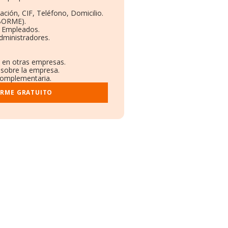
ación, CIF, Teléfono, Domicilio.
(BORME).
y Empleados.
dministradores.
s en otras empresas.
 sobre la empresa.
 complementaria.
ORME GRATUITO