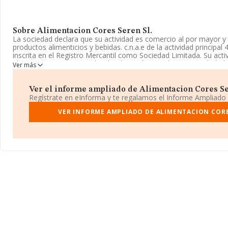
Sobre Alimentacion Cores Seren Sl.
La sociedad declara que su actividad es comercio al por mayor y
productos alimenticios y bebidas. c.n.a.e de la actividad principa
inscrita en el Registro Mercantil como Sociedad Limitada. Su ac
al por mayor, no especializado, de productos alimenticios, bebid
Ver más
4639. La sociedad no tiene actividad en mercados exteriores.
La sociedad
Alimentacion Cores Seren S.L
, con CIF B56400294
Ver el informe ampliado de Alimentacion Cores Sere
As Covas Lg. De Iglesia núm. 1, (36968), Meaño (san Juan P.), en 
Regístrate en eInforma y te regalamos el Informe Ampliado
En relación con el sector y disponiendo de los datos de hasta 23
VER INFORME AMPLIADO DE ALIMENTACION CORE
facturación en el ámbito nacional alcanza los 35.026 millones de 
promedio de la facturación entre todas las empresas es de 1 mil
cuenta la información sobre Pontevedra, en la base de datos 
empresas, cuyas ventas han alcanzado los 158 millones de euro
adicional de interés, la media de empleados de las empresas es 
la constitución es de 16 años.