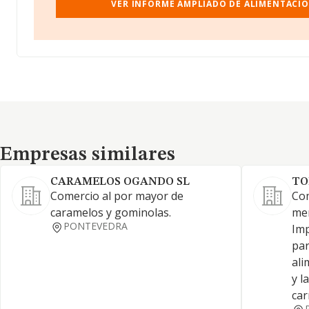
VER INFORME AMPLIADO DE ALIMENTACIO
Empresas similares
Empresas similares
CARAMELOS OGANDO SL
TO
Comercio al por mayor de
Com
caramelos y gominolas.
men
PONTEVEDRA
Imp
par
ali
y l
ca