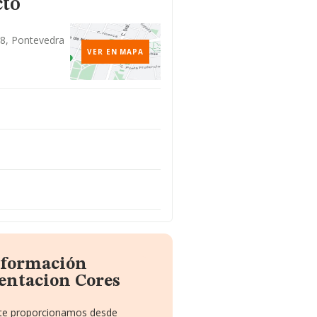
cto
68, Pontevedra
VER EN MAPA
información
entacion Cores
e te proporcionamos desde