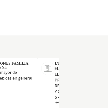
ONES FAMILIA
INTECDEAL SL
 SL
EL COMERCIO DE APARATOS
 mayor de
ELECTRONICOS DE
bebidas en general
PROCESAMIENTO DE DATOS
REDES, TELEFONIA, INFORM
Y CABLEADO. EL COMERCIO 
GRANITO, CERAMICA Y PIZA
PONTEVEDRA