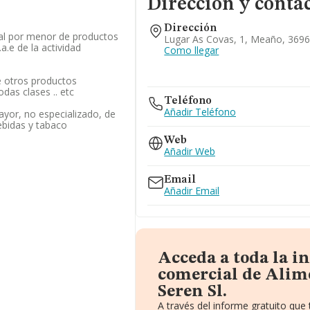
Dirección y conta
Dirección
al por menor de productos
Lugar As Covas, 1, Meaño, 369
.a.e de la actividad
Como llegar
 otros productos
odas clases .. etc
Teléfono
Añadir Teléfono
yor, no especializado, de
ebidas y tabaco
Web
Añadir Web
Email
Añadir Email
Acceda a toda la 
comercial de Alim
Seren Sl.
A través del informe gratuito qu