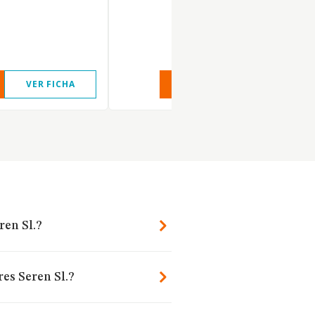
VER FICHA
VER INFORME
VER FIC
ren Sl.?
es Seren Sl.?