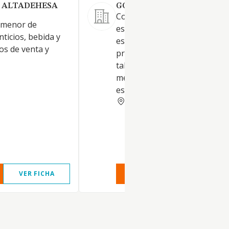
N ALTADEHESA
GONTOCINO SL.
Comercio al por menor en
 menor de
establecimientos no
ticios, bebida y
especializados, con predomin
os de venta y
productos alimenticios, bebid
tabaco. Otro comercio al por
mehor en establecimientos n
especializados
CADIZ
VER FICHA
VER INFORME
VER FIC