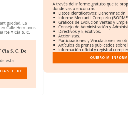
A través del informe gratuito que te pr
donde vas a encontrar:
Datos identificativos: Denominación, 
Informe Mercantil Completo (BORME)
Gráficos de Evolución Ventas y Empl
antigüedad. La
Consejo de Administración y Administ
 en Calle Hermanos
Directivos y Ejecutivos.
rte Y Cia S. C.
Accionistas.
Participaciones y Vinculaciones en ot
Artículos de prensa publicados sobre
Información oficial y registral comple
Cia S. C. De
QUIERO MI INFORM
 de esta
A S. C. DE