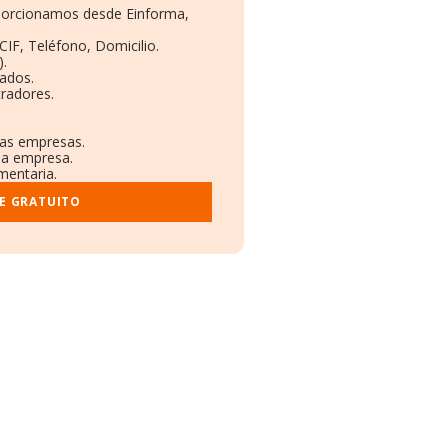
oporcionamos desde Einforma,
CIF, Teléfono, Domicilio.
.
eados.
radores.
ras empresas.
 la empresa.
mentaria.
E GRATUITO