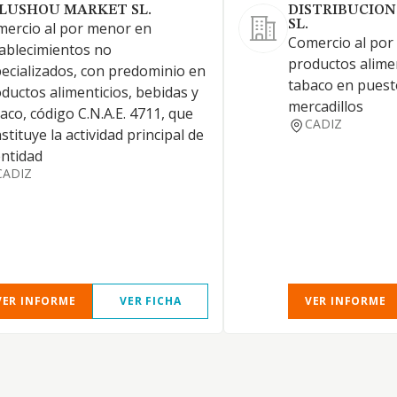
LUSHOU MARKET SL.
DISTRIBUCIO
SL.
ercio al por menor en
Comercio al por
ablecimientos no
productos alimen
ecializados, con predominio en
tabaco en puest
ductos alimenticios, bebidas y
mercadillos
aco, código C.N.A.E. 4711, que
CADIZ
stituye la actividad principal de
entidad
CADIZ
VER INFORME
VER FICHA
VER INFORME