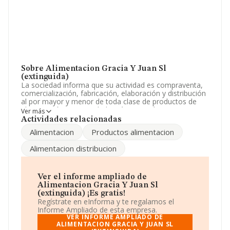
Sobre Alimentacion Gracia Y Juan Sl
(extinguida)
La sociedad informa que su actividad es compraventa,
comercialización, fabricación, elaboración y distribución
al por mayor y menor de toda clase de productos de
alimentación. La sociedad está registrada como
Ver más
Sociedad Limitada. Tiene CNAE: 4711 - 'Comercio al por
Actividades relacionadas
menor en establecimientos no especializados, con
Alimentacion
Productos alimentacion
predominio en productos alimenticios, bebidas y
tabaco'. No realiza actividad de importación y/o
Alimentacion distribucion
exportación.
La empresa
Alimentacion Gracia y Juan S.L
(extinguida)
, con NIF B29581485, tiene domicilio fiscal
Ver el informe ampliado de
en Calle Virgen Del Rosario núm. 2, (29120), Alhaurín El
Alimentacion Gracia Y Juan Sl
Grande, en Málaga, Andalucía.
(extinguida) ¡Es gratis!
Regístrate en eInforma y te regalamos el
En relación con el sector y disponiendo de los datos de
Informe Ampliado de esta empresa.
hasta 21.791 empresas, en el ámbito nacional la
VER INFORME AMPLIADO DE
facturación alcanza la cifra de 102.271 millones de
ALIMENTACION GRACIA Y JUAN SL