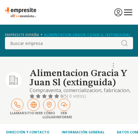
EMPRESITE ESPAÑA
ALIMENTACION GRACIA Y JUAN SL (EXTINGUIDA)
Buscar
Alimentacion Gracia Y
Juan Sl (extinguida)
Compraventa, comercializacion, fabricacion,
elaboracion y distribucion al por mayor y
0
/5
( 0 votos)
menor de toda clase de productos de
alimentacion.
LLAMAR
SITIO WEB
CÓMO
VER
LLEGAR
INFORME
DIRECCIÓN Y CONTACTO
INFORMACIÓN GENERAL
DATOS COM