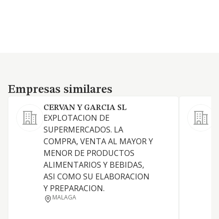
Empresas similares
Empresas similares
CERVAN Y GARCIA SL
V
EXPLOTACION DE
L
SUPERMERCADOS. LA
r
COMPRA, VENTA AL MAYOR Y
s
MENOR DE PRODUCTOS
p
ALIMENTARIOS Y BEBIDAS,
f
ASI COMO SU ELABORACION
h
Y PREPARACION.
a
MALAGA
p
c