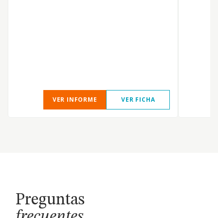
c
c
p
VER INFORME
VER FICHA
Preguntas
frecuentes