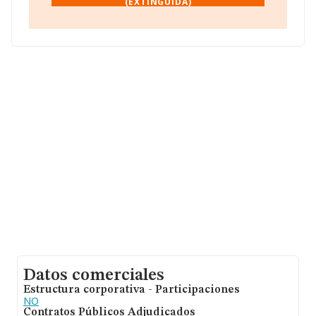
(EXTINGUIDA)
euros y en 2010 la media de facturación de ventas entre
todas las compañías alcanza los 4 millones de euros. En
relación con la información de la provincia de Málaga,
en la base de datos de INFORMA aparecen 812
empresas, cuyas ventas en 2010 han alcanzado los 370
millones de euros. Como información adicional de
interés, la media de empleados es de 19. La antigüedad
alcanza los 13 años desde la constitución.
Datos comerciales
Estructura corporativa - Participaciones
NO
Contratos Públicos Adjudicados