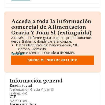
Acceda a toda la información
comercial de Alimentacion
Gracia Y Juan Sl (extinguida)
A través del informe gratuito que te proporcionamos
desde Einforma, donde vas a encontrar:
Datos identificativos: Denominación, CIF,
Teléfono, Domicilio.
Informe Mercantil Completo (BORME).
Ver más
Gráficos de Evolución Ventas y Empleados.
Consejo de Administración y Administradores.
QUIERO MI INFORME GRATUITO
Directivos y Ejecutivos.
Accionistas.
Participaciones y Vinculaciones en otras empresas.
Artículos de prensa publicados sobre la empresa.
Información oficial y registral complementaria.
Información general
Razón social
Alimentacion Gracia Y Juan Sl
(extinguida)
CIF
B29581485
Forma jurídica