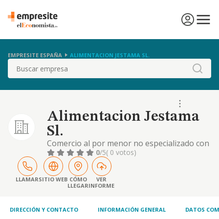
EMPRESITE ESPAÑA
ALIMENTACION JESTAMA SL.
Buscar
Alimentacion Jestama
Sl.
Comercio al por menor no especializado con
predominio de productos alimenticios,
0
/5
( 0 votos)
bebidas y tabaco. explotación de otro
ganado bovino y búfalos. comercio al por
menor de carne y productos cárnicos
LLAMAR
SITIO WEB
CÓMO
VER
LLEGAR
INFORME
DIRECCIÓN Y CONTACTO
INFORMACIÓN GENERAL
DATOS COM