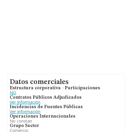
asciende a los 4 millones de euros. Respecto a la
información de la provincia (hablamos de Madrid), en la
base de datos INFORMA constan 3261 empresas, con
ventas de hasta 26.116 millones de euros. Por último,
con el fin de ampliar la información relativa al ámbito de
la empresa, la antigüedad alcanza los 13 años desde la
constitución. La media de empleados es de 19.
Datos comerciales
Estructura corporativa - Participaciones
NO
Contratos Públicos Adjudicados
Ver Información
Incidencias de Fuentes Públicas
Ver Información
Operaciones Internacionales
No constan
Grupo Sector
Comercio