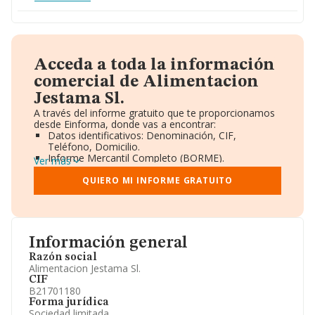
Acceda a toda la información
comercial de Alimentacion
Jestama Sl.
A través del informe gratuito que te proporcionamos
desde Einforma, donde vas a encontrar:
Datos identificativos: Denominación, CIF,
Teléfono, Domicilio.
Informe Mercantil Completo (BORME).
Ver más
Gráficos de Evolución Ventas y Empleados.
Consejo de Administración y Administradores.
QUIERO MI INFORME GRATUITO
Directivos y Ejecutivos.
Accionistas.
Participaciones y Vinculaciones en otras empresas.
Artículos de prensa publicados sobre la empresa.
Información oficial y registral complementaria.
Información general
Razón social
Alimentacion Jestama Sl.
CIF
B21701180
Forma jurídica
Sociedad limitada