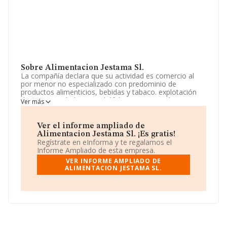
Sobre Alimentacion Jestama Sl.
La compañía declara que su actividad es comercio al
por menor no especializado con predominio de
productos alimenticios, bebidas y tabaco. explotación
de otro ganado bovino y búfalos. comercio al por
Ver más
menor de carne y productos cárnicos. La empresa es
una Sociedad Limitada. Su actividad CNAE es 'Comercio
al por menor en establecimientos no especializados,
Ver el informe ampliado de
con predominio en productos alimenticios, bebidas y
Alimentacion Jestama Sl. ¡Es gratis!
tabaco' con código 4711. La compañía no tiene
Regístrate en eInforma y te regalamos el
actividad en mercados exteriores.
Informe Ampliado de esta empresa.
VER INFORME AMPLIADO DE
La empresa española
Alimentacion Jestama S.L
, CIF
ALIMENTACION JESTAMA SL.
B21701180, está situada en Calle De Las Matas núm. 3,
(28751), La Cabrera, Madrid.
En relación con el sector y disponiendo de los datos de
hasta 21.791 empresas, a nivel nacional la facturación
asciende a 102.271 millones de euros y el promedio de
la facturación de ventas entre todas las compañías