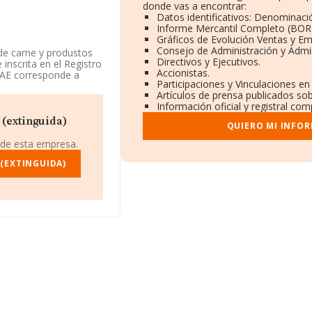
donde vas a encontrar:
Datos identificativos: Denominació
Informe Mercantil Completo (BOR
Gráficos de Evolución Ventas y E
Consejo de Administración y Admi
de carne y produstos
Directivos y Ejecutivos.
inscrita en el Registro
Accionistas.
NAE corresponde a
Participaciones y Vinculaciones e
ecimientos
Artículos de prensa publicados so
vidad en mercados
Información oficial y registral co
 (extinguida)
QUIERO MI INFO
9273, está situada en
s, Madrid.
 de esta empresa.
ertenecientes al
(EXTINGUIDA)
de euros y la media
specto a la información
ORMA constan 991
mpliar la información
igüedad desde la