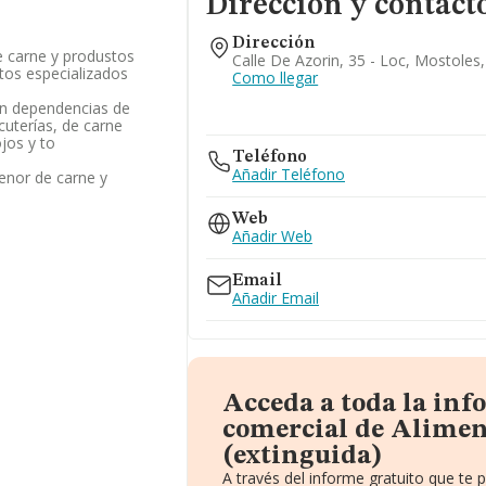
Dirección y contact
Dirección
 carne y produstos
Calle De Azorin, 35 - Loc, Mostoles
tos especializados
Como llegar
en dependencias de
cuterías, de carne
jos y to
Teléfono
Añadir Teléfono
enor de carne y
Web
Añadir Web
Email
Añadir Email
Acceda a toda la in
comercial de Alimen
(extinguida)
A través del informe gratuito que t