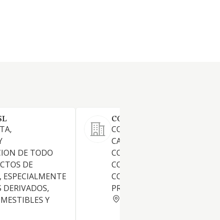
SL
COMPA CARNE SL
TA,
COMERCIO AL POR MENOR D
Y
CARNES Y DESPOJOS, FRESCO
CION DE TODO
CONGELADOS, EMBUTIDOS, 
UCTOS DE
COMO DE HUEVOS, AVES,
, ESPECIALMENTE
CONEJOS DE GRANJA Y
S DERIVADOS,
PRODUCTOS SIMILARES.
MADRID
MESTIBLES Y