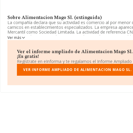
Sobre Alimentacion Mago Sl. (extinguida)
La compañía declara que su actividad es comercio al por menor 
carnicos en establecimientos especializados. La empresa aparece 
Mercantil como Sociedad Limitada. La actividad de referencia C
'Comercio al por menor de carne y productos cárnicos en establ
Ver más
especializados', cuyo Código es 4722. La empresa no tiene acti
exteriores.
Ver el informe ampliado de Alimentacion Mago Sl.
La sociedad
Alimentacion Mago S.L. (extinguida)
, CIF B8814
¡Es gratis!
Calle De Azorin núm. 35 Loc, (28935), en el municipio de Mostole
Regístrate en eInforma y te regalamos el Informe Ampliado
Con los datos a disposición de INFORMA sobre 6.000 empresas p
VER INFORME AMPLIADO DE ALIMENTACION MAGO SL. 
sector, a nivel nacional la facturación asciende a 8.389 millones 
entre todas las compañías es de 1 millón de euros de ventas. Re
de la provincia (hablamos de Madrid), en la base de datos INF
empresas, con ventas de 6.330 millones de euros. Con el fin de a
relativa a las compañías, la media de empleados es de 3. La ant
constitución es de 17 años.