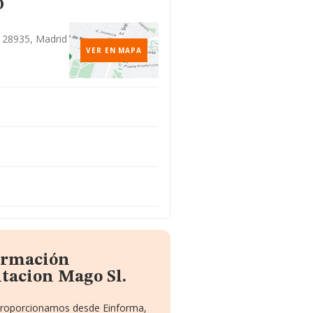
o
, 28935, Madrid
VER EN MAPA
formación
tacion Mago Sl.
e proporcionamos desde Einforma,