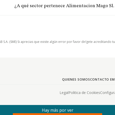
¿A qué sector pertenece Alimentacion Mago Sl.
.A. (SME) Si aprecias que existe algún error por favor dirígete acreditando t
QUIENES SOMOS
CONTACTO EM
Legal
Politica de Cookies
Configur
Hay más por ver