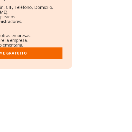
n, CIF, Teléfono, Domicilio.
ME).
mpleados.
nistradores.
n otras empresas.
bre la empresa.
mplementaria.
RME GRATUITO