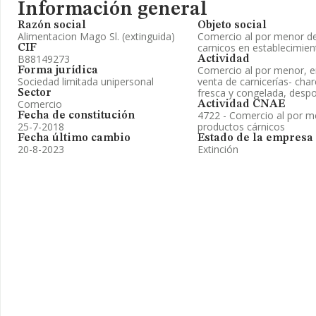
Información general
Razón social
Objeto social
Alimentacion Mago Sl. (extinguida)
Comercio al por menor de
carnicos en establecimien
CIF
B88149273
Actividad
Comercio al por menor, 
Forma jurídica
Sociedad limitada unipersonal
venta de carnicerías- char
fresca y congelada, despo
Sector
Comercio
Actividad CNAE
4722 - Comercio al por m
Fecha de constitución
25-7-2018
productos cárnicos
Fecha último cambio
Estado de la empresa
20-8-2023
Extinción