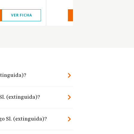
VER FICHA
VER INFORME
VER FIC
xtinguida)?
l. (extinguida)?
o Sl. (extinguida)?