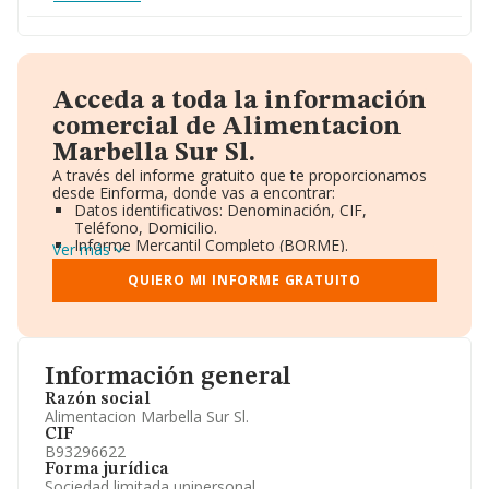
Acceda a toda la información
comercial de Alimentacion
Marbella Sur Sl.
A través del informe gratuito que te proporcionamos
desde Einforma, donde vas a encontrar:
Datos identificativos: Denominación, CIF,
Teléfono, Domicilio.
Informe Mercantil Completo (BORME).
Ver más
Gráficos de Evolución Ventas y Empleados.
Consejo de Administración y Administradores.
QUIERO MI INFORME GRATUITO
Directivos y Ejecutivos.
Accionistas.
Participaciones y Vinculaciones en otras empresas.
Artículos de prensa publicados sobre la empresa.
Información oficial y registral complementaria.
Información general
Razón social
Alimentacion Marbella Sur Sl.
CIF
B93296622
Forma jurídica
Sociedad limitada unipersonal