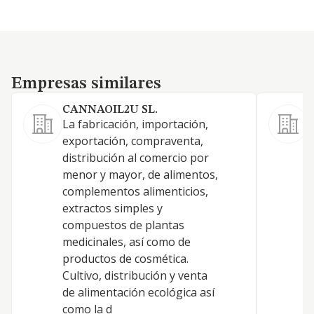
Empresas similares
Empresas similares
CANNAOIL2U SL.
La fabricación, importación,
L
exportación, compraventa,
e
distribución al comercio por
d
menor y mayor, de alimentos,
m
complementos alimenticios,
c
extractos simples y
e
compuestos de plantas
c
medicinales, así como de
m
productos de cosmética.
p
Cultivo, distribución y venta
C
de alimentación ecológica así
d
como la d
c