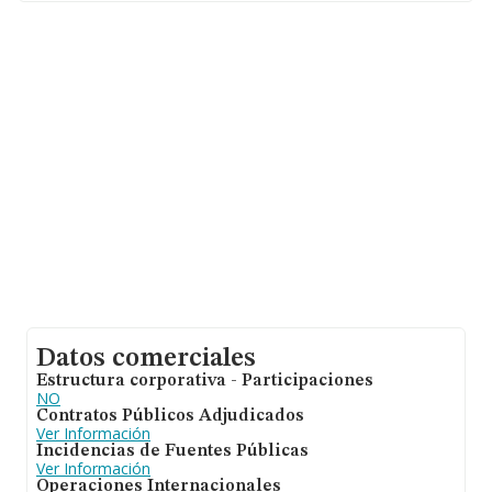
En base a la información de la que dispone INFORMA
sobre 3.000 compañías, la facturación en el ámbito
nacional alcanza los 8.422 millones de euros y la media
de facturación de ventas entre todas las compañías
alcanza los 2 millones de euros. Teniendo en cuenta la
información sobre Málaga, en la base de datos de
INFORMA aparecen 93 empresas, con ventas de 20
millones de euros. Como información adicional de
interés, la antigüedad desde la constitución es de 17
años. Los empleados de media son 10.
Datos comerciales
Estructura corporativa - Participaciones
NO
Contratos Públicos Adjudicados
Ver Información
Incidencias de Fuentes Públicas
Ver Información
Operaciones Internacionales