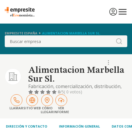
EMPRESITE ESPAÑA
ALIMENTACION MARBELLA SUR SL.
Buscar
Alimentacion Marbella
Sur Sl.
Fabricación, comercialización, distribución,
almacenamiento, empaquetado, compra y
0
/5
( 0 votos)
venta de toda clase de productos de
alimentación, conservas, vegetales, aceites,
frutos secos, bebidas, textil en general,
LLAMAR
SITIO WEB
CÓMO
VER
LLEGAR
INFORME
plásticos, cartón y souvenir. la instalación y
explotación de negocios de bares,
restaurantes,
DIRECCIÓN Y CONTACTO
INFORMACIÓN GENERAL
DATOS COM