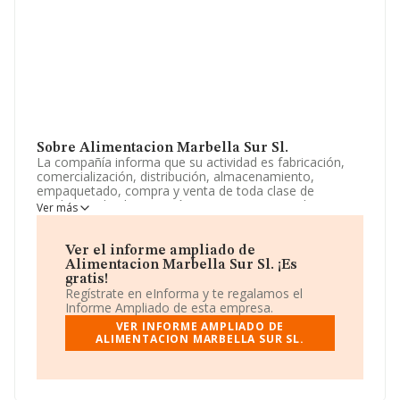
Sobre Alimentacion Marbella Sur Sl.
La compañía informa que su actividad es fabricación,
comercialización, distribución, almacenamiento,
empaquetado, compra y venta de toda clase de
productos de alimentación, conservas, vegetales,
Ver más
aceites, frutos secos, bebidas, textil en general,
plásticos, cartón y souvenir. la instalación y explotación
de negocios de bares, restaurantes,. La empresa es una
Ver el informe ampliado de
Sociedad Limitada. Clasifica su actividad CNAE como
Alimentacion Marbella Sur Sl. ¡Es
'Elaboración de otros productos alimenticios n.c.o.p.',
gratis!
código 1089. La sociedad no tiene actividad en
Regístrate en eInforma y te regalamos el
mercados exteriores.
Informe Ampliado de esta empresa.
VER INFORME AMPLIADO DE
La compañía
Alimentacion Marbella Sur S.L
, NIF
ALIMENTACION MARBELLA SUR SL.
B93296622, está situada en Avenida Ricardo Soriano
núm. 72 Ptl B 1, (29601), en el municipio de Marbella,
Málaga, Andalucía.