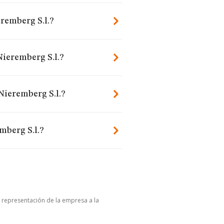
remberg S.l.?
Nieremberg S.l.?
Nieremberg S.l.?
mberg S.l.?
u representación de la empresa a la