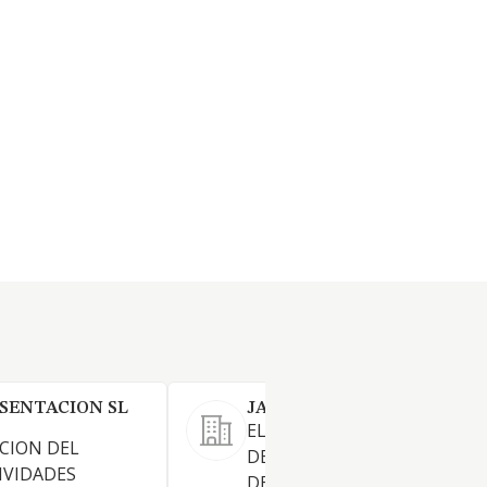
SENTACION SL
JAFS CONSULTORES S.L.
EL ASESORAMIENTO,
CION DEL
DESARROLLO E IMPLANTAC
IVIDADES
DE PROYECTOS, PRODUCTOS