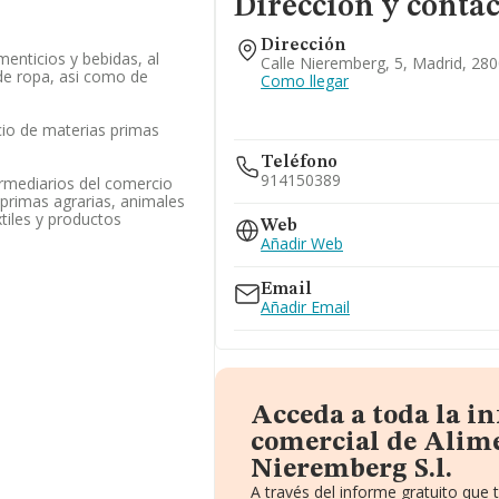
Dirección y contac
Dirección
menticios y bebidas, al
Calle Nieremberg, 5, Madrid, 28
de ropa, asi como de
Como llegar
cio de materias primas
Teléfono
914150389
ermediarios del comercio
primas agrarias, animales
tiles y productos
Web
Añadir Web
Email
Añadir Email
Acceda a toda la i
comercial de Alim
Nieremberg S.l.
A través del informe gratuito qu