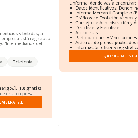
Einforma, donde vas a encontrar:
Datos identificativos: Denomina
Informe Mercantil Completo (
Gráficos de Evolución Ventas 
Consejo de Administración y A
Directivos y Ejecutivos.
Accionistas.
enticios y bebidas, al
Participaciones y Vinculacione
a empresa está registrada
Artículos de prensa publicados
 'Intermediarios del
Información oficial y registral
rimas textiles y
/o exportación.
QUIERO MI INF
a
Telefonia
 914150389.
89475, está situada en
rid.
96 empresas, a nivel
g S.l. ¡Es gratis!
romedio de la facturación
 de esta empresa.
s. Teniendo en cuenta la
recen 2169 empresas,
EMBERG S.L.
 de interés, la media de
e la constitución es de