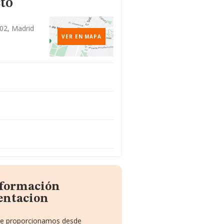
to
002, Madrid
VER EN MAPA
nformación
entacion
e te proporcionamos desde