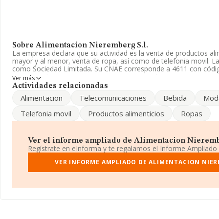
Sobre Alimentacion Nieremberg S.l.
La empresa declara que su actividad es la venta de productos alim
mayor y al menor, venta de ropa, así como de telefonia movil. L
como Sociedad Limitada. Su CNAE corresponde a 4611 con código
comercio de materias primas agrarias, animales vivos, materias p
Ver más
productos semielaborados'. No realiza actividad de importación y
Actividades relacionadas
Alimentacion
Telecomunicaciones
Bebida
Mod
Para más información es posible contactar a través del teléfono
Telefonia movil
Productos alimenticios
Ropas
La empresa española
Alimentacion Nieremberg S.L
, NIF B815
Calle Nieremberg núm. 5, (28002), en el municipio de Madrid, Mad
En relación con el sector y disponiendo de los datos de hasta 9.2
Ver el informe ampliado de Alimentacion Nierember
nacional la facturación asciende a 2.404 millones de euros y el p
Regístrate en eInforma y te regalamos el Informe Ampliado
de ventas entre todas las compañías asciende a los 258 mil euro
información sobre Madrid, en la base de datos de INFORMA apa
VER INFORME AMPLIADO DE ALIMENTACION NIER
con ventas de 493 millones de euros. Como información adicional
empleados de las empresas es de 1. La media de antigüedad desd
21 años.