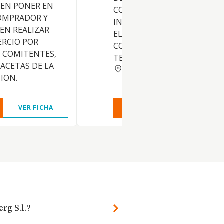
 EN PONER EN
CONTENIDOS EN EL AMBITO
COMPRADOR Y
INTERNET, COMERCIO
EN REALIZAR
ELECTRONICO,
ERCIO POR
COMUNICACIONES Y NUEVA
 COMITENTES,
TECNOLOGIAS.
FACETAS DE LA
MADRID
ION.
VER FICHA
VER INFORME
VER FIC
rg S.l.?