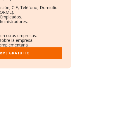
ción, CIF, Teléfono, Domicilio.
BORME).
y Empleados.
dministradores.
s en otras empresas.
 sobre la empresa.
 complementaria.
ORME GRATUITO