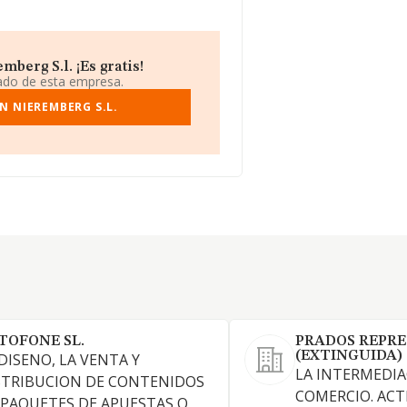
berg S.l. ¡Es gratis!
iado de esta empresa.
N NIEREMBERG S.L.
TOFONE SL.
PRADOS REPRE
(EXTINGUIDA)
 DISENO, LA VENTA Y
LA INTERMEDIA
STRIBUCION DE CONTENIDOS
COMERCIO. ACT
 PAQUETES DE APUESTAS O