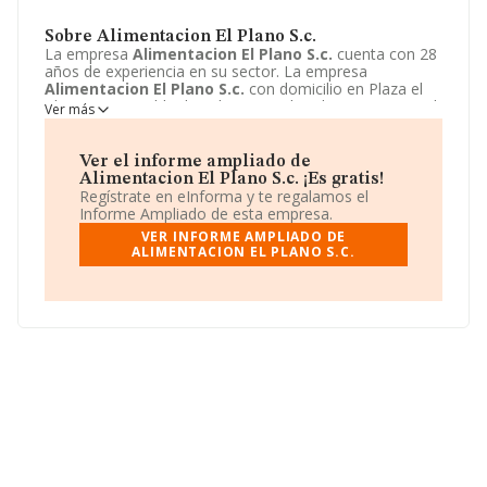
Sobre Alimentacion El Plano S.c.
La empresa
Alimentacion El Plano S.c.
cuenta con 28
años de experiencia en su sector. La empresa
Alimentacion El Plano S.c.
con domicilio en Plaza el
Plano, 1, Lapuebla de Labarca, Araba/alava. Su principal
Ver más
actividad CNAE es 4711 - Comercio al por menor no
especializado con predominio de productos
alimenticios, bebidas y tabaco. La empresa
Ver el informe ampliado de
Alimentacion El Plano S.c.
está inscrita como
Alimentacion El Plano S.c. ¡Es gratis!
Sociedad civil.
Regístrate en eInforma y te regalamos el
Informe Ampliado de esta empresa.
VER INFORME AMPLIADO DE
ALIMENTACION EL PLANO S.C.