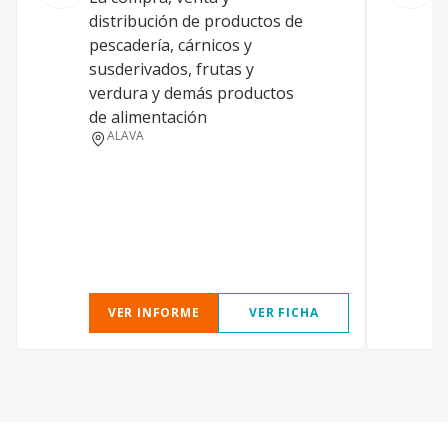
distribución de productos de
S
pescadería, cárnicos y
susderivados, frutas y
verdura y demás productos
D
de alimentación
ALAVA
T
VER INFORME
VER FICHA