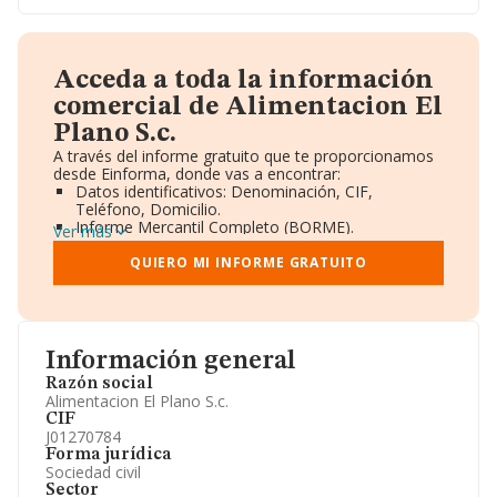
Acceda a toda la información
comercial de Alimentacion El
Plano S.c.
A través del informe gratuito que te proporcionamos
desde Einforma, donde vas a encontrar:
Datos identificativos: Denominación, CIF,
Teléfono, Domicilio.
Informe Mercantil Completo (BORME).
Ver más
Gráficos de Evolución Ventas y Empleados.
Consejo de Administración y Administradores.
QUIERO MI INFORME GRATUITO
Directivos y Ejecutivos.
Accionistas.
Participaciones y Vinculaciones en otras empresas.
Artículos de prensa publicados sobre la empresa.
Información oficial y registral complementaria.
Información general
Razón social
Alimentacion El Plano S.c.
CIF
J01270784
Forma jurídica
Sociedad civil
Sector