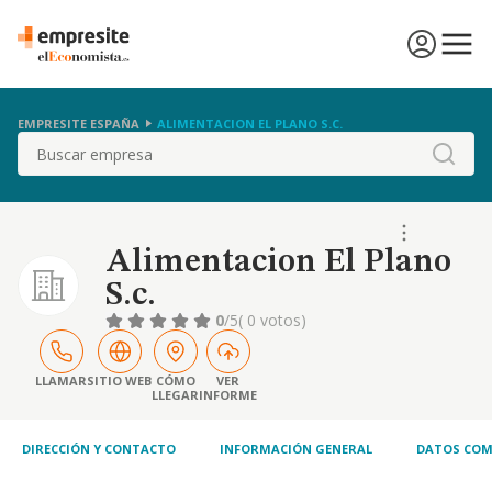
EMPRESITE ESPAÑA
ALIMENTACION EL PLANO S.C.
Buscar
Alimentacion El Plano
S.c.
0
/5
( 0 votos)
LLAMAR
SITIO WEB
CÓMO
VER
LLEGAR
INFORME
DIRECCIÓN Y CONTACTO
INFORMACIÓN GENERAL
DATOS COM