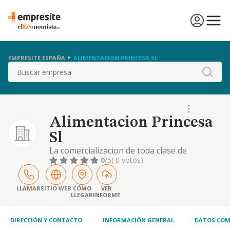
EMPRESITE ESPAÑA
ALIMENTACION PRINCESA SL
Buscar
Alimentacion Princesa
Sl
La comercializacion de toda clase de
productos perecederos destinados a la
0
/5
( 0 votos)
alimentacion.
LLAMAR
SITIO WEB
CÓMO
VER
LLEGAR
INFORME
DIRECCIÓN Y CONTACTO
INFORMACIÓN GENERAL
DATOS COM