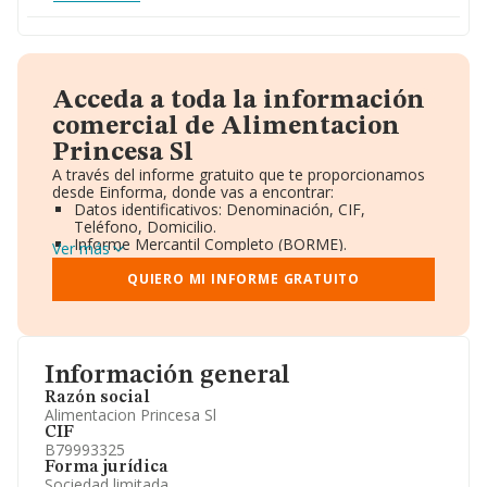
Acceda a toda la información
comercial de Alimentacion
Princesa Sl
A través del informe gratuito que te proporcionamos
desde Einforma, donde vas a encontrar:
Datos identificativos: Denominación, CIF,
Teléfono, Domicilio.
Informe Mercantil Completo (BORME).
Ver más
Gráficos de Evolución Ventas y Empleados.
Consejo de Administración y Administradores.
QUIERO MI INFORME GRATUITO
Directivos y Ejecutivos.
Accionistas.
Participaciones y Vinculaciones en otras empresas.
Artículos de prensa publicados sobre la empresa.
Información oficial y registral complementaria.
Información general
Razón social
Alimentacion Princesa Sl
CIF
B79993325
Forma jurídica
Sociedad limitada