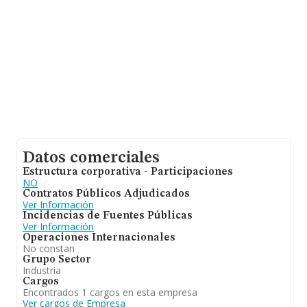
cuyas ventas han obtenido los 33 millones de euros.
Como información adicional de interés, la media de
empleados de las empresas es de 8. La antigüedad
desde la constitución es de 9 años.
Datos comerciales
Estructura corporativa - Participaciones
NO
Contratos Públicos Adjudicados
Ver Información
Incidencias de Fuentes Públicas
Ver Información
Operaciones Internacionales
No constan
Grupo Sector
Industria
Cargos
Encontrados 1 cargos en esta empresa
Ver cargos de Empresa