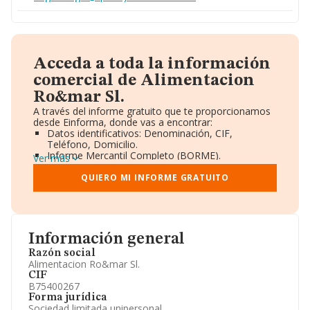
Acceda a toda la información
comercial de Alimentacion
Ro&mar Sl.
A través del informe gratuito que te proporcionamos
desde Einforma, donde vas a encontrar:
Datos identificativos: Denominación, CIF,
Teléfono, Domicilio.
Informe Mercantil Completo (BORME).
Ver más
Gráficos de Evolución Ventas y Empleados.
Consejo de Administración y Administradores.
QUIERO MI INFORME GRATUITO
Directivos y Ejecutivos.
Accionistas.
Participaciones y Vinculaciones en otras empresas.
Artículos de prensa publicados sobre la empresa.
Información oficial y registral complementaria.
Información general
Razón social
Alimentacion Ro&mar Sl.
CIF
B75400267
Forma jurídica
Sociedad limitada unipersonal