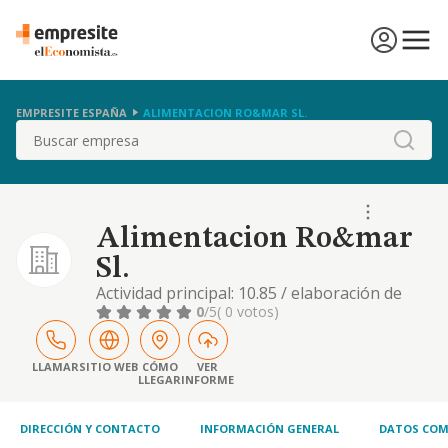
EMPRESITE ESPAÑA
ALIMENTACION RO&MAR SL.
Buscar
Alimentacion Ro&mar
Sl.
Actividad principal: 10.85 / elaboración de
platos y comidas preparados
0
/5
( 0 votos)
LLAMAR
SITIO WEB
CÓMO
VER
LLEGAR
INFORME
DIRECCIÓN Y CONTACTO
INFORMACIÓN GENERAL
DATOS COM