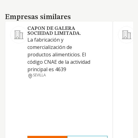
Empresas similares
Empresas similares
CAPON DE GALERA
SOCIEDAD LIMITADA.
La fabricación y
E
comercialización de
E
productos alimenticios. El
d
código CNAE de la actividad
S
principal es 4639
r
SEVILLA
v
i
a
d
a
t
c