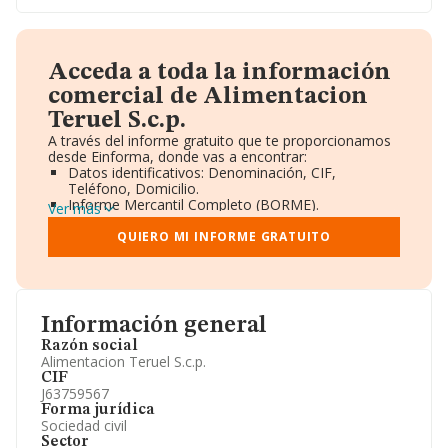
Acceda a toda la información
comercial de Alimentacion
Teruel S.c.p.
A través del informe gratuito que te proporcionamos
desde Einforma, donde vas a encontrar:
Datos identificativos: Denominación, CIF,
Teléfono, Domicilio.
Informe Mercantil Completo (BORME).
Ver más
Gráficos de Evolución Ventas y Empleados.
Consejo de Administración y Administradores.
QUIERO MI INFORME GRATUITO
Directivos y Ejecutivos.
Accionistas.
Participaciones y Vinculaciones en otras empresas.
Artículos de prensa publicados sobre la empresa.
Información oficial y registral complementaria.
Información general
Razón social
Alimentacion Teruel S.c.p.
CIF
J63759567
Forma jurídica
Sociedad civil
Sector