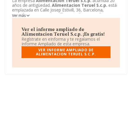
La empresa
Alimentacion Teruel S.c.p.
acumula 20
años de antigüedad.
Alimentacion Teruel S.c.p.
está
emplazada en Calle Josep Estivill, 36, Barcelona,
Barcelona. La empresa
Alimentacion Teruel S.c.p.
es
Ver más
Sociedad civil.
Ver el informe ampliado de
Alimentacion Teruel S.c.p. ¡Es gratis!
Regístrate en eInforma y te regalamos el
Informe Ampliado de esta empresa.
VER INFORME AMPLIADO DE
ALIMENTACION TERUEL S.C.P.