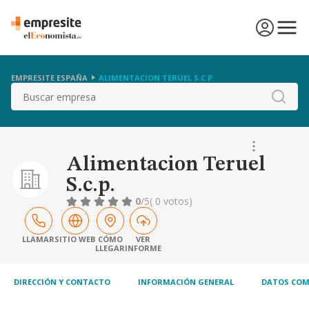
EMPRESITE ESPAÑA
ALIMENTACION TERUEL S.C.P.
Buscar
Alimentacion Teruel
S.c.p.
0
/5
( 0 votos)
LLAMAR
SITIO WEB
CÓMO
VER
LLEGAR
INFORME
DIRECCIÓN Y CONTACTO
INFORMACIÓN GENERAL
DATOS COM