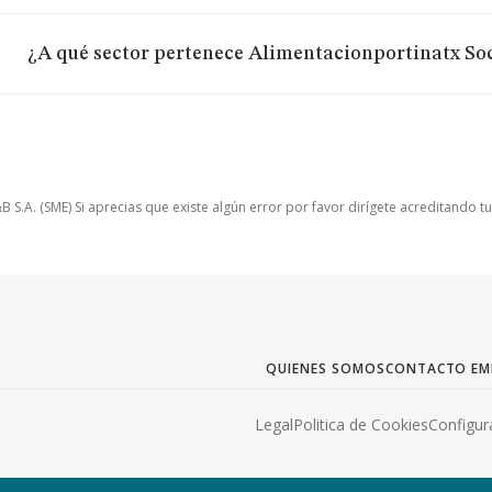
¿A qué sector pertenece Alimentacionportinatx So
.A. (SME) Si aprecias que existe algún error por favor dirígete acreditando t
QUIENES SOMOS
CONTACTO EM
Legal
Politica de Cookies
Configur