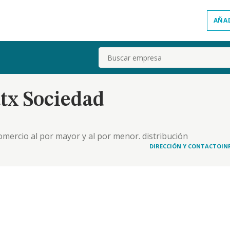
AÑA
Buscar
tx Sociedad
comercio al por mayor y al por menor. distribución
 inmobiliarias. 4. industrias manufactureras y
DIRECCIÓN Y CONTACTO
IN
estación de servicios. actividades de gestión