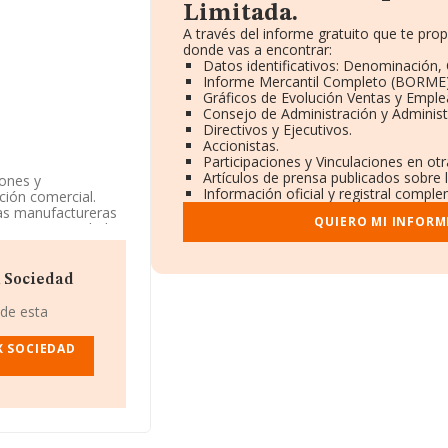
Limitada.
A través del informe gratuito que te pr
donde vas a encontrar:
Datos identificativos: Denominación, 
Informe Mercantil Completo (BORME)
Gráficos de Evolución Ventas y Emple
Consejo de Administración y Administ
Directivos y Ejecutivos.
Accionistas.
Participaciones y Vinculaciones en ot
Artículos de prensa publicados sobre 
iones y
Información oficial y registral comple
ción comercial.
rias manufactureras
QUIERO MI INFORM
ervicios. actividades
. Su CNAE
a compañía no tiene
x Sociedad
a contado con un
 de esta
X SOCIEDAD
ada
, NIF
s núm. 40 Piso 1 A,
pertenecientes al
lones de euros y la