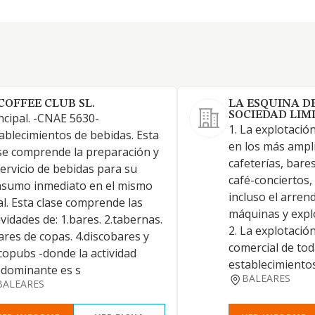
 COFFEE CLUB SL.
LA ESQUINA D
SOCIEDAD LIM
ncipal. -CNAE 5630-
1. La explotació
ablecimientos de bebidas. Esta
en los más ampl
se comprende la preparación y
cafeterías, bare
servicio de bebidas para su
café-conciertos,
nsumo inmediato en el mismo
incluso el arre
al. Esta clase comprende las
máquinas y expl
ividades de: 1.bares. 2.tabernas.
2. La explotación
ares de copas. 4.discobares y
comercial de tod
copubs -donde la actividad
establecimientos 
dominante es s
BALEARES
BALEARES