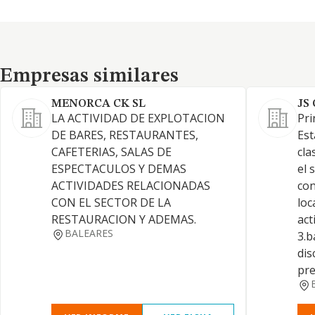
Empresas similares
Empresas similares
MENORCA CK SL
JS
LA ACTIVIDAD DE EXPLOTACION
Pri
DE BARES, RESTAURANTES,
Est
CAFETERIAS, SALAS DE
cla
ESPECTACULOS Y DEMAS
el 
ACTIVIDADES RELACIONADAS
co
CON EL SECTOR DE LA
loc
RESTAURACION Y ADEMAS.
act
BALEARES
3.b
dis
pre