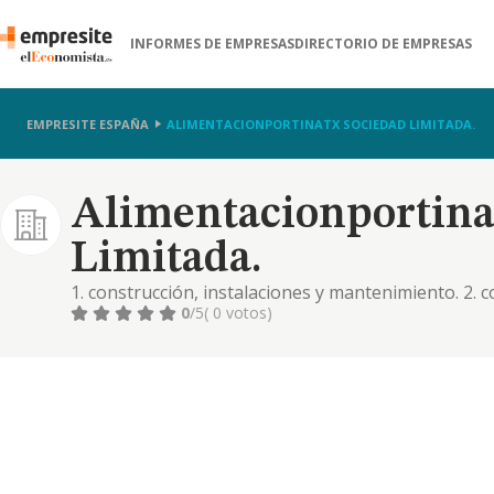
INFORMES DE EMPRESAS
DIRECTORIO DE EMPRESAS
EMPRESITE ESPAÑA
ALIMENTACIONPORTINATX SOCIEDAD LIMITADA.
Alimentacionportina
Limitada.
1. construcción, instalaciones y mantenimiento. 2. 
comercial. importación y exportación. 3. actividades
0
/5
( 0 votos)
textiles. 5. turismo, hostelería y restauración. 6. pr