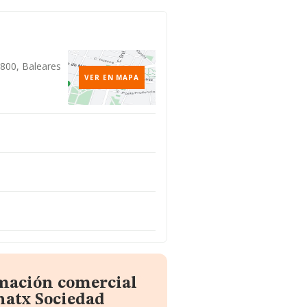
07800, Baleares
VER EN MAPA
rmación comercial
natx Sociedad