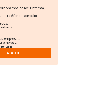
oporcionamos desde Einforma,
CIF, Teléfono, Domicilio.
.
ados.
radores.
ras empresas.
la empresa.
mentaria.
E GRATUITO