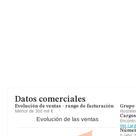
media entre todas las compañías es de 82 mil euros de ventas e
aportar ulterior información de interés en el ámbito sectorial, la
empleados es de 2; la media de antigüedad desde la constitución
Datos comerciales
Evolución de ventas - rango de facturación
Grupo 
Menor de 300 mil €
Hosteler
Cargos
Evolución de las ventas
Encontr
Ver car
Númer
0 (año 