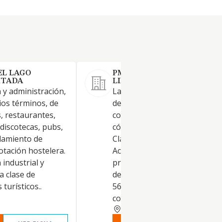
EL LAGO
PMB BANANAS SOCIEDAD
ITADA
LIMITADA.
n y administración,
La sociedad tiene por objeto 
ios términos, de
desarrollo de las actividades
s, restaurantes,
correspondientes a los sigui
 discotecas, pubs,
códigos y descripciones de la
ndamiento de
Clasificación Nacional de
otación hostelera.
Actividades Económicas: Activ
 industrial y
principal: 5630-Establecimien
a clase de
de bebidas. Otras actividades:
turísticos..
5610-Restaurantes y puestos
comidas
BALEARES