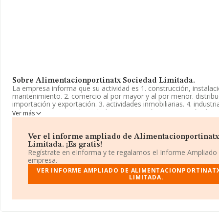
Sobre Alimentacionportinatx Sociedad Limitada.
La empresa informa que su actividad es 1. construcción, instalac
mantenimiento. 2. comercio al por mayor y al por menor. distribu
importación y exportación. 3. actividades inmobiliarias. 4. indust
y textiles. 5. turismo, hostelería y restauración. 6. prestación de s
Ver más
de gestión. La empresa está registrada como Sociedad Limitada
corresponde a 5630 con código 'Establecimientos de bebidas'. L
actividad en mercados exteriores.
Ver el informe ampliado de Alimentacionportinat
Limitada. ¡Es gratis!
Teniendo en cuenta la información a disposición de INFORMA, h
Regístrate en eInforma y te regalamos el Informe Ampliado
número de empleados inferior a la media de sector.
empresa.
VER INFORME AMPLIADO DE ALIMENTACIONPORTINAT
La empresa española
Alimentacionportinatx Sociedad Limit
LIMITADA.
B57876492, tiene su domicilio social establecido en Calle Canarie
(07800), Eivissa, en Isles Baleares, Islas Baleares.
Con los datos a disposición de INFORMA sobre 66.566 empresas 
sector, la facturación en el ámbito nacional alcanza los 5.524 mil