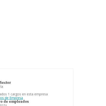
n 2015. Para
 media de
 es de 16 años.
Sector
ía
ados 1 cargos en esta empresa
gos de Empresa
o de empleados
2015)