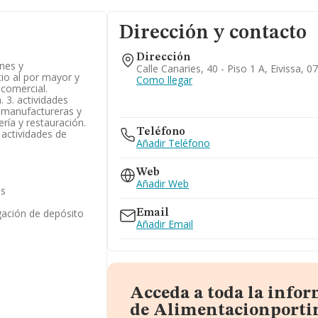
Dirección y contacto
Dirección
ones y
Calle Canaries, 40 - Piso 1 A, Eivissa, 
io al por mayor y
Como llegar
 comercial.
 3. actividades
as manufactureras y
lería y restauración.
Teléfono
. actividades de
Añadir Teléfono
Web
Añadir Web
as
gación de depósito
Email
Añadir Email
Acceda a toda la info
de Alimentacionporti