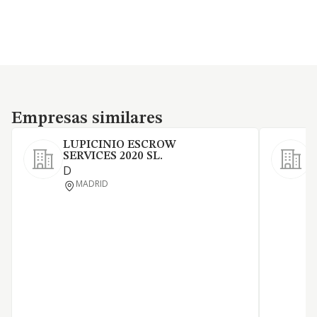
Empresas similares
Empresas similares
LUPICINIO ESCROW
SERVICES 2020 SL.
A
D
I
MADRID
d
a
p
s
a
a
h