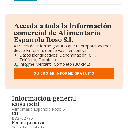
Acceda a toda la información
comercial de Alimentaria
Espanola Roso S.l.
A través del informe gratuito que te proporcionamos
desde Einforma, donde vas a encontrar:
Datos identificativos: Denominación, CIF,
Teléfono, Domicilio.
Informe Mercantil Completo (BORME).
Ver más
Gráficos de Evolución Ventas y Empleados.
Consejo de Administración y Administradores.
QUIERO MI INFORME GRATUITO
Directivos y Ejecutivos.
Accionistas.
Participaciones y Vinculaciones en otras empresas.
Artículos de prensa publicados sobre la empresa.
Información oficial y registral complementaria.
Información general
Razón social
Alimentaria Espanola Roso S.l.
CIF
B82702796
Forma jurídica
Sociedad limitada