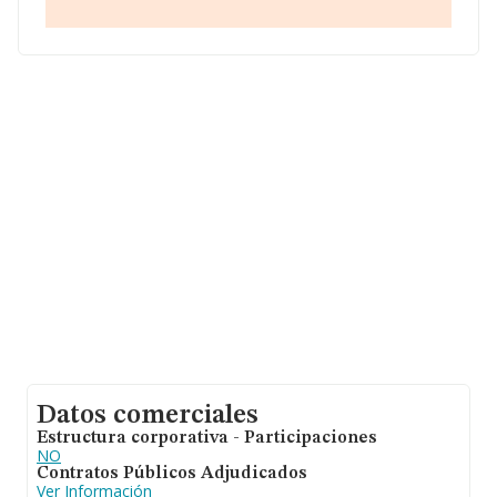
258 mil euros de ventas. En cuanto a la información
relativa a la provincia de Madrid, en la base de datos
INFORMA constan 2169 empresas, cuyas ventas han
alcanzado los 493 millones de euros. Por último, con el
fin de ampliar la información relativa al ámbito de la
empresa, la media de empleados de las empresas es de
1; la antigüedad alcanza los 21 años desde la
constitución.
Datos comerciales
Estructura corporativa - Participaciones
NO
Contratos Públicos Adjudicados
Ver Información