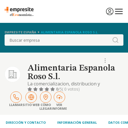
EMPRESITE ESPAÑA
ALIMENTARIA ESPANOLA ROSO S.L.
Buscar
Alimentaria Espanola
Roso S.l.
La comercializacion, distribucion y
exportacion, a traves de cualquier medio
0
/5
( 0 votos)
incluyendose internet, de todo tipo de
productos alimenticios, destinados al
consumo humano o animal.
LLAMAR
SITIO WEB
CÓMO
VER
LLEGAR
INFORME
DIRECCIÓN Y CONTACTO
INFORMACIÓN GENERAL
DATOS COM