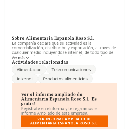
Sobre Alimentaria Espanola Roso S.l.
La compañía declara que su actividad es la
comercialización, distribución y exportación, a traves de
cualquier medio incluyendose internet, de todo tipo de
productos alimenticios, destinados al consumo humano
Ver más
o animal. La sociedad está registrada como Sociedad
Actividades relacionadas
Limitada. Su CNAE corresponde a 4611 con código
Alimentacion
Telecomunicaciones
'Intermediarios del comercio de materias primas
agrarias, animales vivos, materias primas textiles y
Internet
Productos alimenticios
productos semielaborados'. La sociedad no tiene
actividad en mercados exteriores.
La empresa
Alimentaria Espanola Roso S.L
, con CIF
Ver el informe ampliado de
B82702796, se encuentra en Calle Castello núm. 44 5 A,
Alimentaria Espanola Roso S.l. ¡Es
(28001), Madrid, Madrid.
gratis!
Regístrate en eInforma y te regalamos el
Con los datos a disposición de INFORMA sobre 9.296
Informe Ampliado de esta empresa.
empresas pertenecientes al sector, en el ámbito
VER INFORME AMPLIADO DE
nacional la facturación alcanza la cifra de 2.404 millones
ALIMENTARIA ESPANOLA ROSO S.L.
de euros y la media entre todas las compañías es de