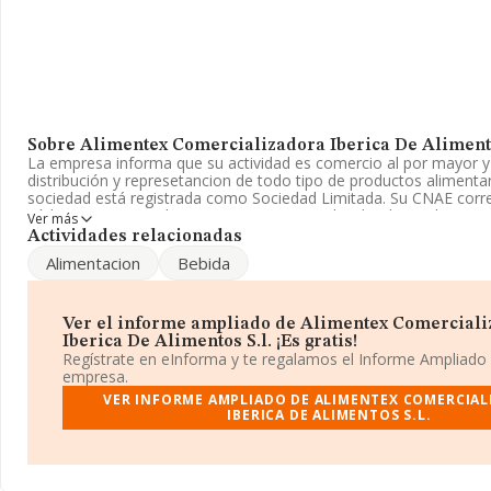
Sobre Alimentex Comercializadora Iberica De Alimento
La empresa informa que su actividad es comercio al por mayor 
distribución y represetancion de todo tipo de productos alimentar
sociedad está registrada como Sociedad Limitada. Su CNAE cor
código 'Comercio al por mayor, no especializado, de productos a
Ver más
y tabaco'. No realiza actividad de importación y/o exportación.
Actividades relacionadas
Alimentacion
Bebida
La sociedad española
Alimentex Comercializadora Iberica de
con número de identificación fiscal B06386460, está situada en 
Llano núm. 2, (06140), en el municipio de Talavera La Real, en B
Extremadura.
Ver el informe ampliado de Alimentex Comercial
Iberica De Alimentos S.l. ¡Es gratis!
En base a la información de la que dispone INFORMA sobre 23.7
Regístrate en eInforma y te regalamos el Informe Ampliado
nivel nacional la facturación asciende a 35.026 millones de euros
empresa.
todas las compañías es de 1 millón de euros de ventas en 2006. 
VER INFORME AMPLIADO DE ALIMENTEX COMERCIA
ulterior información de interés en el ámbito sectorial, la media 
IBERICA DE ALIMENTOS S.L.
empresas es de 4. La media de antigüedad desde la constitución 