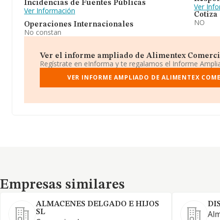
Incidencias de Fuentes Públicas
Ver Inf
Ver Información
Cotiza
NO
Operaciones Internacionales
No constan
Ver el informe ampliado de Alimentex Comercial
Regístrate en eInforma y te regalamos el Informe Ampl
VER INFORME AMPLIADO DE ALIMENTEX COMER
Empresas similares
Empresas similares
ALMACENES DELGADO E HIJOS
DI
SL
Alm