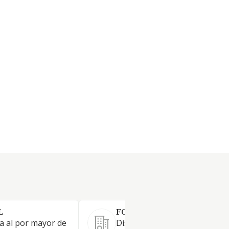
L
FOMDISA EXTREMADURA, 
a al por mayor de
Distribución y comercializaci