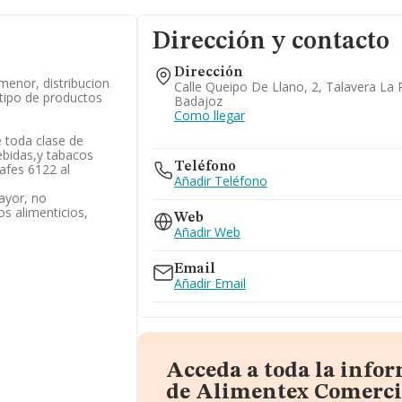
Dirección y contacto
Dirección
menor, distribucion
Calle Queipo De Llano, 2, Talavera La 
tipo de productos
Badajoz
Como llegar
 toda clase de
ebidas,y tabacos
Teléfono
rafes 6122 al
Añadir Teléfono
ayor, no
os alimenticios,
Web
Añadir Web
Email
Añadir Email
Acceda a toda la info
de Alimentex Comercia