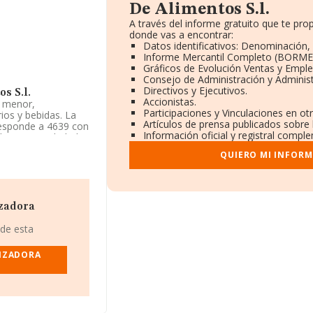
De Alimentos S.l.
A través del informe gratuito que te p
donde vas a encontrar:
Datos identificativos: Denominación, 
Informe Mercantil Completo (BORME
Gráficos de Evolución Ventas y Empl
Consejo de Administración y Adminis
Directivos y Ejecutivos.
s S.l.
Accionistas.
y menor,
Participaciones y Vinculaciones en o
ios y bebidas. La
Artículos de prensa publicados sobre
responde a 4639 con
Información oficial y registral compl
limenticios, bebidas
QUIERO MI INFORM
 Alimentos S.L
,
Calle Queipo De
adajoz,
izadora
63 compañías, a
 de esta
 y la media entre
Para aportar
LIZADORA
de empleados de las
es de 16 años.