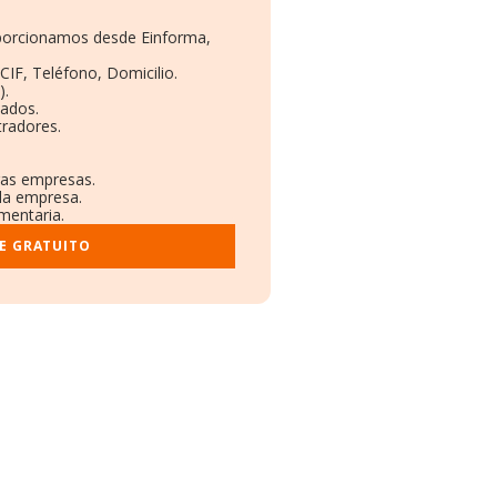
roporcionamos desde Einforma,
CIF, Teléfono, Domicilio.
).
eados.
tradores.
tras empresas.
 la empresa.
ementaria.
E GRATUITO