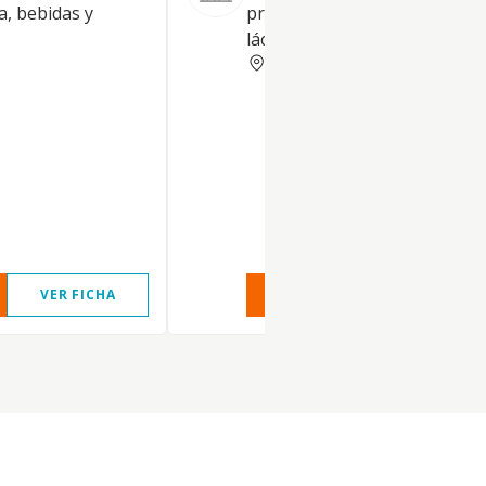
a, bebidas y
productos elaborados cárnico
lácteos.
BADAJOZ
VER FICHA
VER INFORME
VER FIC