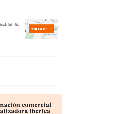
Real, 06140,
VER EN MAPA
rmación comercial
lizadora Iberica