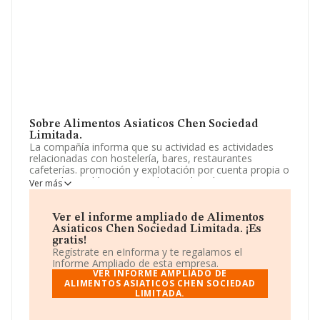
Sobre Alimentos Asiaticos Chen Sociedad
Limitada.
La compañía informa que su actividad es actividades
relacionadas con hostelería, bares, restaurantes
cafeterías. promoción y explotación por cuenta propia o
ajena de establecimientos destinados al negocio o
Ver más
servicio de hostelería, actividades relacionadas con
servicios hoteleros, gastronómicos y afines. La
sociedad está registrada como Sociedad Limitada. La
Ver el informe ampliado de Alimentos
actividad de referencia CNAE corresponde a '%cnae%',
Asiaticos Chen Sociedad Limitada. ¡Es
cuyo Código es 5611. La compañía no tiene actividad en
gratis!
mercados exteriores.
Regístrate en eInforma y te regalamos el
Informe Ampliado de esta empresa.
La sociedad
Alimentos Asiaticos Chen Sociedad
VER INFORME AMPLIADO DE
Limitada
ALIMENTOS ASIATICOS CHEN SOCIEDAD
, con número de identificación fiscal
LIMITADA.
B56156532, está situada en Calle Benita Asas
Manterola núm. 36, (19005), Guadalajara, Castilla-la
Mancha.