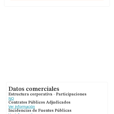
En relación con el sector y disponiendo de los datos de
hasta 142.938 empresas, en el ámbito nacional la
facturación alcanza la cifra de 31.947 millones de euros
y el promedio de la facturación de ventas entre todas
las compañías asciende a los 223 mil euros. En cuanto a
la información relativa a la provincia de Guadalajara, en
la base de datos de INFORMA aparecen 403 empresas,
cuyas ventas han alcanzado los 51 millones de euros.
Para aportar ulterior información de interés en el
ámbito sectorial, la antigüedad alcanza los 12 años
desde la constitución. La media de empleados es de 3.
Datos comerciales
Estructura corporativa - Participaciones
NO
Contratos Públicos Adjudicados
Ver Información
Incidencias de Fuentes Públicas