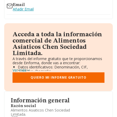
Email
Añadir Email
Acceda a toda la información
comercial de Alimentos
Asiaticos Chen Sociedad
Limitada.
A través del informe gratuito que te proporcionamos
desde Einforma, donde vas a encontrar:
Datos identificativos: Denominación, CIF,
Ver más
Teléfono, Domicilio.
Informe Mercantil Completo (BORME).
QUIERO MI INFORME GRATUITO
Gráficos de Evolución Ventas y Empleados.
Consejo de Administración y Administradores.
Directivos y Ejecutivos.
Accionistas.
Participaciones y Vinculaciones en otras empresas.
Información general
Artículos de prensa publicados sobre la empresa.
Información oficial y registral complementaria.
Razón social
Alimentos Asiaticos Chen Sociedad
Limitada.