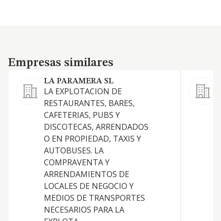
Empresas similares
Empresas similares
LA PARAMERA SL
LA EXPLOTACION DE
RESTAURANTES, BARES,
E
CAFETERIAS, PUBS Y
c
DISCOTECAS, ARRENDADOS
d
O EN PROPIEDAD, TAXIS Y
h
AUTOBUSES. LA
S
COMPRAVENTA Y
c
ARRENDAMIENTOS DE
C
LOCALES DE NEGOCIO Y
a
MEDIOS DE TRANSPORTES
NECESARIOS PARA LA