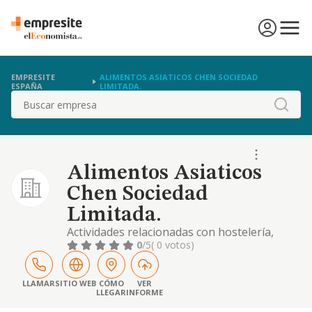
EMPRESITE
ALIMENTOS ASIATICOS CHEN SOCIEDAD
ESPAÑA
LIMITADA.
Buscar
Alimentos Asiaticos
Chen Sociedad
Limitada.
Actividades relacionadas con hostelería,
bares, restaurantes cafeterías. promoción y
0
/5
( 0 votos)
explotación por cuenta propia o ajena de
establecimientos destinados al negocio o
servicio de hostelería, actividades
LLAMAR
SITIO WEB
CÓMO
VER
LLEGAR
INFORME
relacionadas con servicios hoteleros,
gastronómicos y afines