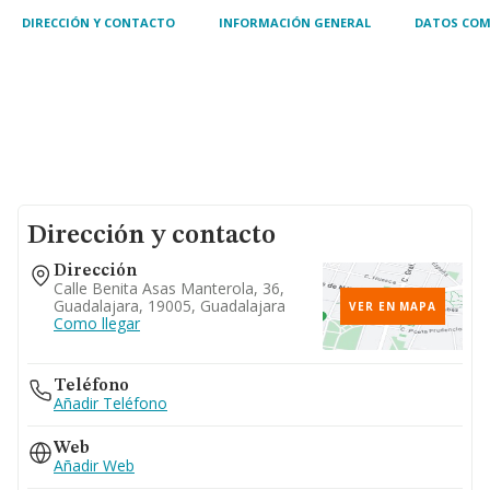
DIRECCIÓN Y CONTACTO
INFORMACIÓN GENERAL
DATOS COM
Dirección y contacto
Dirección
Calle Benita Asas Manterola, 36,
Guadalajara, 19005, Guadalajara
VER EN MAPA
Como llegar
Teléfono
Añadir Teléfono
Web
Añadir Web