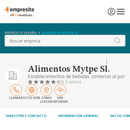
EMPRESITE ESPAÑA
ALIMENTOS MYTPE SL.
Buscar
Alimentos Mytpe Sl.
Establecimientos de bebidas. comercio al por
menor de productos alimenticios en
0
/5
( 0 votos)
establecimientos especializados
LLAMAR
SITIO WEB
CÓMO
VER
LLEGAR
INFORME
DIRECCIÓN Y CONTACTO
INFORMACIÓN GENERAL
DATOS COM