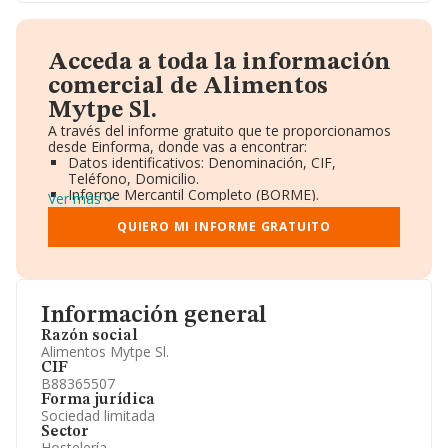
Acceda a toda la información
comercial de Alimentos
Mytpe Sl.
A través del informe gratuito que te proporcionamos
desde Einforma, donde vas a encontrar:
Datos identificativos: Denominación, CIF,
Teléfono, Domicilio.
Informe Mercantil Completo (BORME).
Ver más
Gráficos de Evolución Ventas y Empleados.
Consejo de Administración y Administradores.
QUIERO MI INFORME GRATUITO
Directivos y Ejecutivos.
Accionistas.
Participaciones y Vinculaciones en otras empresas.
Artículos de prensa publicados sobre la empresa.
Información oficial y registral complementaria.
Información general
Razón social
Alimentos Mytpe Sl.
CIF
B88365507
Forma jurídica
Sociedad limitada
Sector
Hostelería