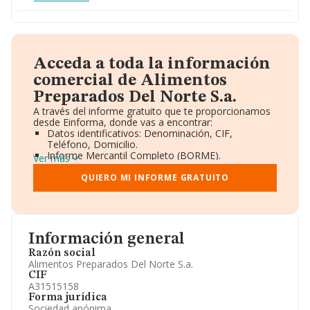
Acceda a toda la información
comercial de Alimentos
Preparados Del Norte S.a.
A través del informe gratuito que te proporcionamos
desde Einforma, donde vas a encontrar:
Datos identificativos: Denominación, CIF,
Teléfono, Domicilio.
Informe Mercantil Completo (BORME).
Ver más
Gráficos de Evolución Ventas y Empleados.
Consejo de Administración y Administradores.
QUIERO MI INFORME GRATUITO
Directivos y Ejecutivos.
Accionistas.
Participaciones y Vinculaciones en otras empresas.
Artículos de prensa publicados sobre la empresa.
Información oficial y registral complementaria.
Información general
Razón social
Alimentos Preparados Del Norte S.a.
CIF
A31515158
Forma jurídica
Sociedad anónima