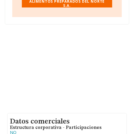
de 253 mil euros. En cuanto a la información relativa a
ALIMENTOS PREPARADOS DEL NORTE
S.A.
la provincia de Navarra, en la base de datos INFORMA
constan 579 empresas, cuyas ventas han obtenido los
130 millones de euros. Como información adicional de
interés, la media de empleados es de 3. La antigüedad
alcanza los 19 años desde la constitución.
Datos comerciales
Estructura corporativa - Participaciones
NO