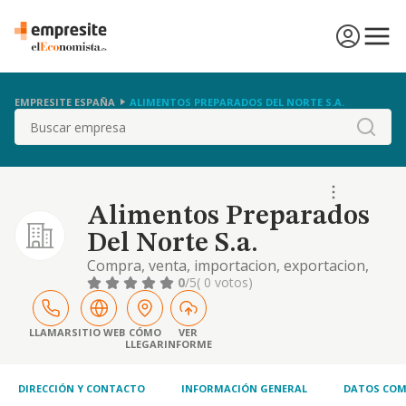
EMPRESITE ESPAÑA
ALIMENTOS PREPARADOS DEL NORTE S.A.
Buscar
Alimentos Preparados
Del Norte S.a.
Compra, venta, importacion, exportacion,
almacenamiento distribucion y
0
/5
( 0 votos)
comercializacion en general de toda clase de
alimentos elaborados, semielaborados y
preparados en caliente y congelados. y
LLAMAR
SITIO WEB
CÓMO
VER
LLEGAR
INFORME
otros.
DIRECCIÓN Y CONTACTO
INFORMACIÓN GENERAL
DATOS COM