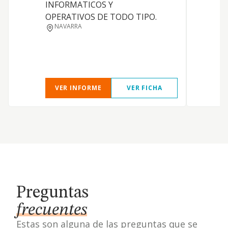
INFORMATICOS Y
a
OPERATIVOS DE TODO TIPO.
y
NAVARRA
a
o
VER INFORME
VER FICHA
Preguntas
frecuentes
Estas son alguna de las preguntas que se