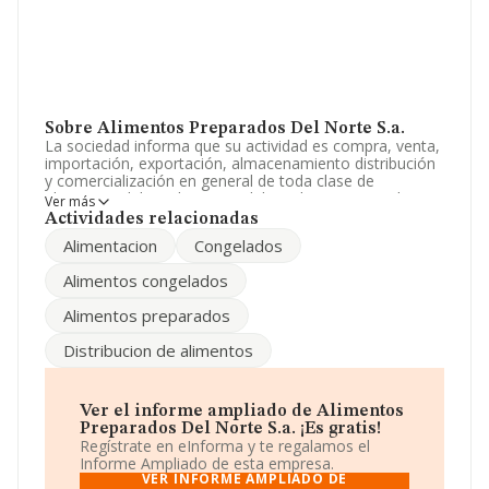
Sobre Alimentos Preparados Del Norte S.a.
La sociedad informa que su actividad es compra, venta,
importación, exportación, almacenamiento distribución
y comercialización en general de toda clase de
alimentos elaborados, semielaborados y preparados en
Ver más
caliente y congelados. y otros. La sociedad está
Actividades relacionadas
registrada como Sociedad Anónima. Su CNAE
Alimentacion
Congelados
corresponde a 6920 con código 'Actividades de
contabilidad, teneduría de libros, auditoría y asesoría
Alimentos congelados
fiscal'. La empresa no tiene actividad en mercados
exteriores.
Alimentos preparados
La empresa española
Alimentos Preparados del
Distribucion de alimentos
Norte S.A
, NIF A31515158, se encuentra en Avenida
Zaragoza núm. 3 1, (31003), en el municipio de
Pamplona, Navarra.
Ver el informe ampliado de Alimentos
En relación con el sector y disponiendo de los datos de
Preparados Del Norte S.a. ¡Es gratis!
hasta 56.819 empresas, a nivel nacional la facturación
Regístrate en eInforma y te regalamos el
asciende a 14.430 millones de euros y se estima que el
Informe Ampliado de esta empresa.
promedio de la facturación entre todas las empresas es
VER INFORME AMPLIADO DE