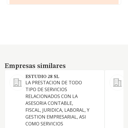
Empresas similares
Empresas similares
ESTUDIO 28 SL
LA PRESTACION DE TODO
L
TIPO DE SERVICIOS
a
RELACIONADOS CON LA
d
ASESORIA CONTABLE,
j
FISCAL, JURIDICA, LABORAL, Y
f
GESTION EMPRESARIAL, ASI
m
COMO SERVICIOS
e