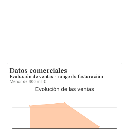
nacional alcanza los 31.947 millones de euros y en 2020
la media de facturación de ventas entre todas las
compañías alcanza los 223 mil euros. Teniendo en
cuenta la información sobre Madrid, en la base de datos
de INFORMA aparecen 26093 empresas, cuyas ventas
en 2020 han alcanzado los 8.671 millones de euros.
Como información adicional de interés, la antigüedad
alcanza los 12 años desde la constitución. La media de
empleados de las empresas es de 3.
Datos comerciales
Evolución de ventas - rango de facturación
Menor de 300 mil €
Evolución de las ventas