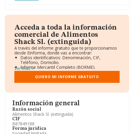
Acceda a toda la información
comercial de Alimentos
Shack Sl. (extinguida)
A través del informe gratuito que te proporcionamos
desde Einforma, donde vas a encontrar:
Datos identificativos: Denominación, CIF,
Teléfono, Domicilio.
Informe Mercantil Completo (BORME).
Ver más
Gráficos de Evolución Ventas y Empleados.
Consejo de Administración y Administradores.
QUIERO MI INFORME GRATUITO
Directivos y Ejecutivos.
Accionistas.
Participaciones y Vinculaciones en otras empresas.
Artículos de prensa publicados sobre la empresa.
Información oficial y registral complementaria.
Información general
Razón social
Alimentos Shack Sl. (extinguida)
CIF
B87849188
Forma jurídica
Sociedad limitada