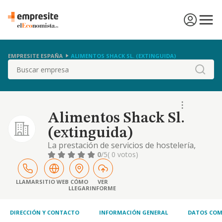
EMPRESITE ESPAÑA
ALIMENTOS SHACK SL. (EXTINGUIDA)
Buscar
Alimentos Shack Sl.
(extinguida)
La prestación de servicios de hostelería,
restauración, cafetería, bares, catering, así
0
/5
( 0 votos)
como la compra-venta de productos
alimenticios y bebidas de todas clases, y la
representación comercial de productos de
LLAMAR
SITIO WEB
CÓMO
VER
LLEGAR
INFORME
consumo relacionados con dichas
actividades;
DIRECCIÓN Y CONTACTO
INFORMACIÓN GENERAL
DATOS COM