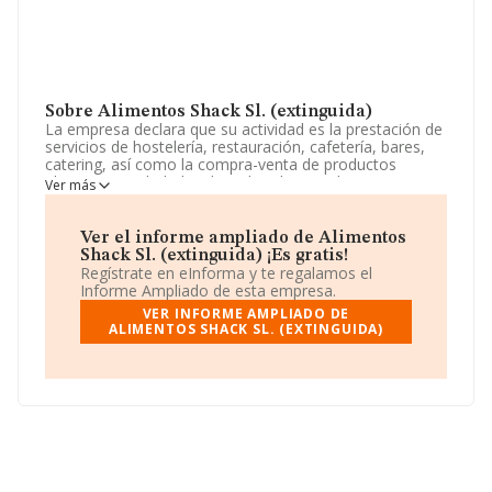
Sobre Alimentos Shack Sl. (extinguida)
La empresa declara que su actividad es la prestación de
servicios de hostelería, restauración, cafetería, bares,
catering, así como la compra-venta de productos
alimenticios y bebidas de todas clases, y la
Ver más
representación comercial de productos de consumo
relacionados con dichas actividades;. La sociedad está
registrada como Sociedad Limitada. Clasifica su
Ver el informe ampliado de Alimentos
actividad CNAE como '%cnae%', código 5611. La
Shack Sl. (extinguida) ¡Es gratis!
compañía no tiene actividad en mercados exteriores.
Regístrate en eInforma y te regalamos el
Informe Ampliado de esta empresa.
El número de empleados ha bajado un 60% y teniendo
VER INFORME AMPLIADO DE
en cuenta la información a disposición de INFORMA, ha
ALIMENTOS SHACK SL. (EXTINGUIDA)
contado con un número de empleados inferior a la
media de sector.
La compañía
Alimentos Shack S.L. (extinguida)
, con
CIF B87849188, tiene domicilio fiscal en Calle Olid núm.
15 Piso 3 E, (28010), Madrid, Madrid.
En base a la información de la que dispone INFORMA
sobre 142.938 compañías, la facturación en el ámbito