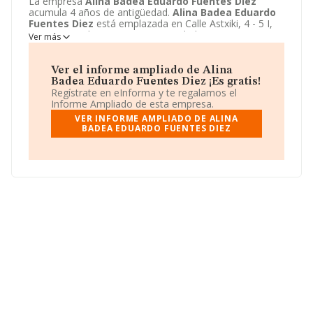
La empresa
Alina Badea Eduardo Fuentes Diez
acumula 4 años de antigüedad.
Alina Badea Eduardo
Fuentes Diez
está emplazada en Calle Astxiki, 4 - 5 I,
Durango, Bizkaia. Centra su actividad CNAE como 5630
Ver más
- Servicios de bebidas. La empresa
Alina Badea
Eduardo Fuentes Diez
es Sociedad civil.
Ver el informe ampliado de Alina
Badea Eduardo Fuentes Diez ¡Es gratis!
Regístrate en eInforma y te regalamos el
Informe Ampliado de esta empresa.
VER INFORME AMPLIADO DE ALINA
BADEA EDUARDO FUENTES DIEZ