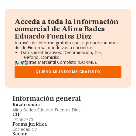
Acceda a toda la información
comercial de Alina Badea
Eduardo Fuentes Diez
A través del informe gratuito que te proporcionamos
desde Einforma, donde vas a encontrar:
Datos identificativos: Denominación, CIF,
Teléfono, Domicilio.
Informe Mercantil Completo (BORME).
Ver más
Gráficos de Evolución Ventas y Empleados.
Consejo de Administración y Administradores.
QUIERO MI INFORME GRATUITO
Directivos y Ejecutivos.
Accionistas.
Participaciones y Vinculaciones en otras empresas.
Artículos de prensa publicados sobre la empresa.
Información oficial y registral complementaria.
Información general
Razón social
Alina Badea Eduardo Fuentes Diez
CIF
J72562770
Forma jurídica
Sociedad civil
Sector