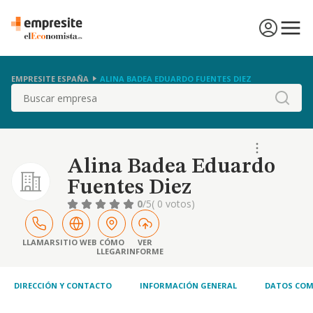
EMPRESITE ESPAÑA
ALINA BADEA EDUARDO FUENTES DIEZ
Buscar
Alina Badea Eduardo
Fuentes Diez
0
/5
( 0 votos)
LLAMAR
SITIO WEB
CÓMO
VER
LLEGAR
INFORME
DIRECCIÓN Y CONTACTO
INFORMACIÓN GENERAL
DATOS COM