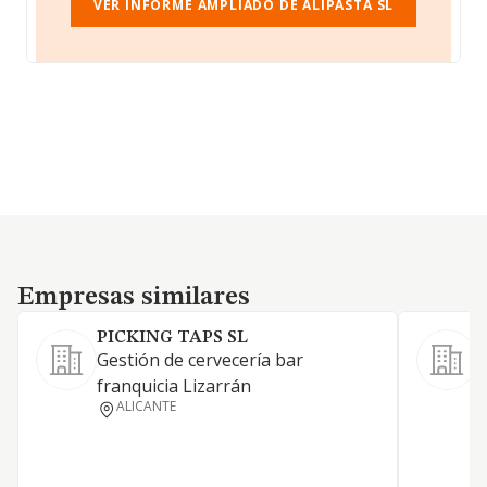
VER INFORME AMPLIADO DE ALIPASTA SL
Empresas similares
Empresas similares
PICKING TAPS SL
Gestión de cervecería bar
E
franquicia Lizarrán
ALICANTE
B