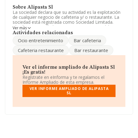
Sobre Alipasta Sl
La sociedad declara que su actividad es la explotación
de cualquier negocio de cafeteria y/ o restaurante. La
sociedad está registrada como Sociedad Limitada.
Clasifica su actividad CNAE como '%cnae%', código
Ver más
5611. La compañía no tiene actividad en mercados
Actividades relacionadas
exteriores.
Ocio entretenimiento
Bar cafeteria
Ha habido un incremento en cuanto al número de
Cafeteria restaurante
Bar restaurante
empleados y atendiendo a los datos disponibles en
INFORMA, ese número ha estado por encima de la
media de sector.
Ver el informe ampliado de Alipasta Sl
La sociedad española
Alipasta S.L
, B54425285, se
¡Es gratis!
encuentra en Calle Sol Naciente núm. 12 Plt 2, (03016),
Regístrate en eInforma y te regalamos el
Alicante, Comunidad Valenciana.
Informe Ampliado de esta empresa.
VER INFORME AMPLIADO DE ALIPASTA
Con los datos a disposición de INFORMA sobre 142.938
SL
empresas pertenecientes al sector, a nivel nacional la
facturación asciende a 31.947 millones de euros y la
media entre todas las compañías es de 223 mil euros
de ventas en 2023. Como información adicional de
interés, la media de empleados es de 3. La antigüedad
desde la constitución es de 12 años.