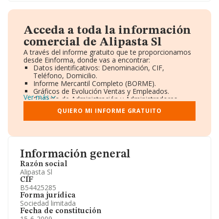
Acceda a toda la información
comercial de Alipasta Sl
A través del informe gratuito que te proporcionamos
desde Einforma, donde vas a encontrar:
Datos identificativos: Denominación, CIF,
Teléfono, Domicilio.
Informe Mercantil Completo (BORME).
Gráficos de Evolución Ventas y Empleados.
Ver más
Consejo de Administración y Administradores.
Directivos y Ejecutivos.
QUIERO MI INFORME GRATUITO
Accionistas.
Participaciones y Vinculaciones en otras empresas.
Artículos de prensa publicados sobre la empresa.
Información oficial y registral complementaria.
Información general
Razón social
Alipasta Sl
CIF
B54425285
Forma jurídica
Sociedad limitada
Fecha de constitución
15-6-2009