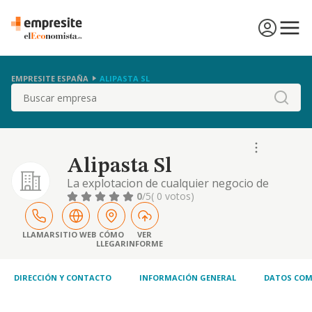
EMPRESITE ESPAÑA
ALIPASTA SL
Buscar
Alipasta Sl
La explotacion de cualquier negocio de
cafeteria y/ o restaurante.
0
/5
( 0 votos)
LLAMAR
SITIO WEB
CÓMO
VER
LLEGAR
INFORME
DIRECCIÓN Y CONTACTO
INFORMACIÓN GENERAL
DATOS COM