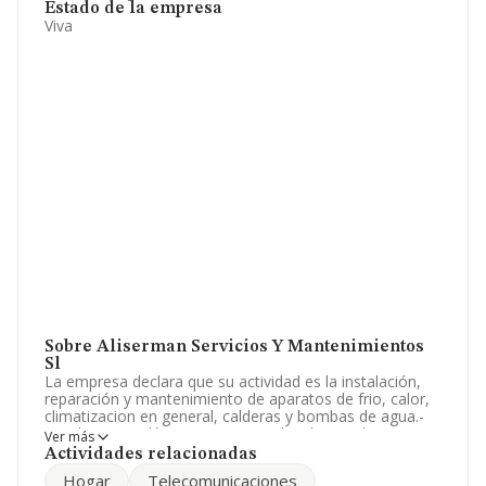
Estado de la empresa
Viva
Sobre Aliserman Servicios Y Mantenimientos
Sl
La empresa declara que su actividad es la instalación,
reparación y mantenimiento de aparatos de frio, calor,
climatizacion en general, calderas y bombas de agua.-
instalaciones eléctricas en general, así como la
Ver más
reparación y mantenimiento de redes eléctricas. La
Actividades relacionadas
empresa es una Sociedad Limitada. Clasifica su
Hogar
Telecomunicaciones
actividad CNAE como 'Fontanería, instalaciones de