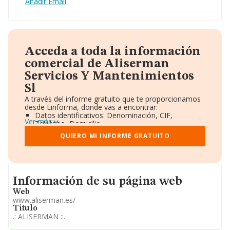
Añadir Email
Acceda a toda la información
comercial de Aliserman
Servicios Y Mantenimientos
Sl
A través del informe gratuito que te proporcionamos
desde Einforma, donde vas a encontrar:
Datos identificativos: Denominación, CIF,
Ver más
Teléfono, Domicilio.
Informe Mercantil Completo (BORME).
QUIERO MI INFORME GRATUITO
Gráficos de Evolución Ventas y Empleados.
Consejo de Administración y Administradores.
Directivos y Ejecutivos.
Accionistas.
Participaciones y Vinculaciones en otras empresas.
Informacion de su página web
Información de su página web
Artículos de prensa publicados sobre la empresa.
Información oficial y registral complementaria.
Web
www.aliserman.es/
Titulo
.: ALISERMAN ::.