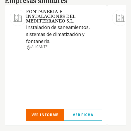
Empresas similares
FONTANERIA E
INSTALACIONES DEL
S
MEDITERRANEO S.L.
i
Instalación de saneamientos,
d
sistemas de climatización y
c
fontanería.
ALICANTE
VER INFORME
VER FICHA