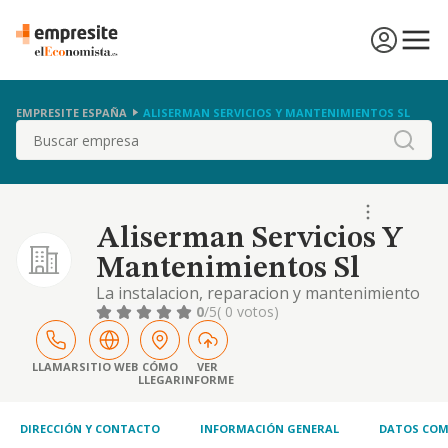
EMPRESITE ESPAÑA
ALISERMAN SERVICIOS Y MANTENIMIENTOS SL
Buscar
Aliserman Servicios Y
Mantenimientos Sl
La instalacion, reparacion y mantenimiento
de aparatos de frio, calor, climatizacion en
0
/5
( 0 votos)
general, calderas y bombas de agua.-
instalaciones electricas en general, asi como
la reparacion y mantenimiento de redes
LLAMAR
SITIO WEB
CÓMO
VER
LLEGAR
INFORME
electricas
DIRECCIÓN Y CONTACTO
INFORMACIÓN GENERAL
DATOS COM