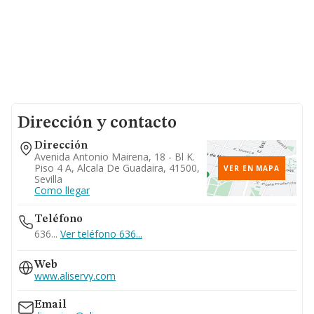
Dirección y contacto
Dirección
Avenida Antonio Mairena, 18 - Bl K.
Piso 4 A, Alcala De Guadaira, 41500,
VER EN MAPA
Sevilla
Como llegar
Teléfono
636...
Ver teléfono 636...
Web
www.aliservy.com
Email