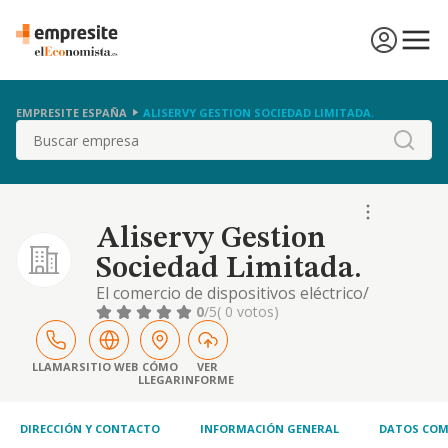
EMPRESITE ESPAÑA
ALISERVY GESTION SOCIEDAD LIMITADA.
Buscar
Aliservy Gestion
Sociedad Limitada.
El comercio de dispositivos eléctrico/
electrónicos, informáticos, servicios de
0
/5
( 0 votos)
mantenimiento informático y de redes
hardware y software y productos
deconsumo
LLAMAR
SITIO WEB
CÓMO
VER
LLEGAR
INFORME
DIRECCIÓN Y CONTACTO
INFORMACIÓN GENERAL
DATOS COM