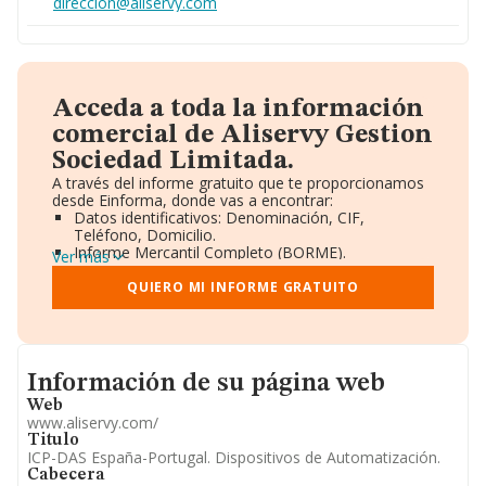
direccion@aliservy.com
Acceda a toda la información
comercial de Aliservy Gestion
Sociedad Limitada.
A través del informe gratuito que te proporcionamos
desde Einforma, donde vas a encontrar:
Datos identificativos: Denominación, CIF,
Teléfono, Domicilio.
Informe Mercantil Completo (BORME).
Ver más
Gráficos de Evolución Ventas y Empleados.
Consejo de Administración y Administradores.
QUIERO MI INFORME GRATUITO
Directivos y Ejecutivos.
Accionistas.
Participaciones y Vinculaciones en otras empresas.
Artículos de prensa publicados sobre la empresa.
Informacion de su página web
Información oficial y registral complementaria.
Información de su página web
Web
www.aliservy.com/
Titulo
ICP-DAS España-Portugal. Dispositivos de Automatización.
Cabecera