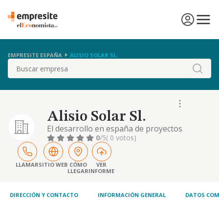
EMPRESITE ESPAÑA
ALISIO SOLAR SL.
Buscar
Alisio Solar Sl.
El desarrollo en españa de proyectos
fotovoltaicos. la prestación de los mismos
0
/5
( 0 votos)
servicios para otras empresas. si las
disposiciones legales exigieren para el
ejercicio de alguna de las actividades
LLAMAR
SITIO WEB
CÓMO
VER
LLEGAR
INFORME
comprendidas en el objeto social alguna
autorización administrativa, o la inscripción
en registros ..
DIRECCIÓN Y CONTACTO
INFORMACIÓN GENERAL
DATOS COM