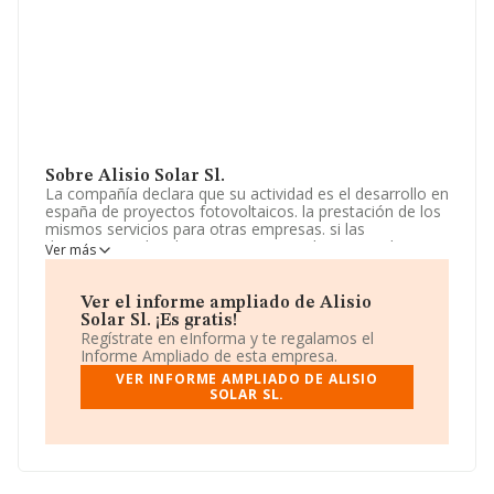
Sobre Alisio Solar Sl.
La compañía declara que su actividad es el desarrollo en
españa de proyectos fotovoltaicos. la prestación de los
mismos servicios para otras empresas. si las
disposiciones legales exigieren para el ejercicio de
Ver más
alguna de las actividades comprendidas en el objeto
social alguna autorización administrativa, o la
inscripción en registros. La empresa está registrada
Ver el informe ampliado de Alisio
como Sociedad Limitada. Clasifica su actividad CNAE
Solar Sl. ¡Es gratis!
como 'Transporte de energía eléctrica', código 3512. No
Regístrate en eInforma y te regalamos el
realiza actividad de importación y/o exportación.
Informe Ampliado de esta empresa.
VER INFORME AMPLIADO DE ALISIO
En cuanto al rendimiento de la compañía en 2024,
SOLAR SL.
comparado con el año anterior, el ebitda ha
permanecido igual en 2024. Los beneficios se han
mantenido iguales en 2024.
La dirección de correo es
diego.iglesias@ignis.es
.