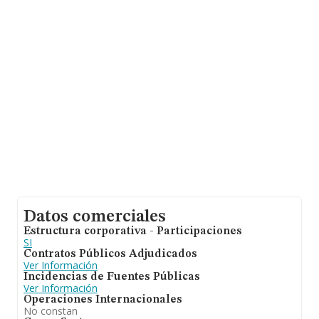
La empresa
Alisio Solar S.L
, con NIF B88185160, tiene
domicilio fiscal en Calle Cardenal Marcelo Spinola núm.
4 Piso 1 Dr, (28016), en el municipio de Madrid, Madrid.
En relación con el sector y disponiendo de los datos de
hasta 46.044 empresas, a nivel nacional la facturación
asciende a 23.269 millones de euros y la media entre
todas las compañías es de 505 mil euros de ventas en
2024. Respecto a la información de la provincia
(hablamos de Madrid), en la base de datos INFORMA
constan 16069 empresas, cuyas ventas en 2024 han
alcanzado los 10.073 millones de euros. Por último, con
el fin de ampliar la información relativa al ámbito de la
empresa, la media de antigüedad desde la constitución
es de 14 años. La media de empleados es de 1.
Datos comerciales
Estructura corporativa - Participaciones
SI
Contratos Públicos Adjudicados
Ver Información
Incidencias de Fuentes Públicas
Ver Información
Operaciones Internacionales
No constan