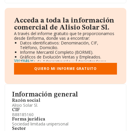
Acceda a toda la información
comercial de Alisio Solar Sl.
A través del informe gratuito que te proporcionamos
desde Einforma, donde vas a encontrar:
Datos identificativos: Denominación, CIF,
Teléfono, Domicilio.
Informe Mercantil Completo (BORME).
Gráficos de Evolución Ventas y Empleados.
Ver más
Consejo de Administración y Administradores.
Directivos y Ejecutivos.
QUIERO MI INFORME GRATUITO
Accionistas.
Participaciones y Vinculaciones en otras empresas.
Artículos de prensa publicados sobre la empresa.
Información oficial y registral complementaria.
Información general
Razón social
Alisio Solar Sl.
CIF
B88185160
Forma jurídica
Sociedad limitada unipersonal
Sector