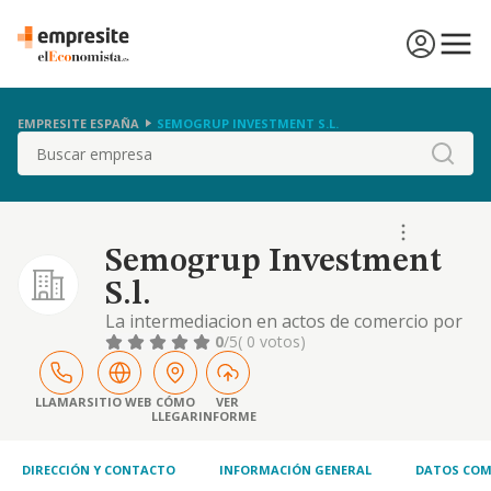
EMPRESITE ESPAÑA
SEMOGRUP INVESTMENT S.L.
Buscar
Semogrup Investment
S.l.
La intermediacion en actos de comercio por
cuenta de sus comitentes, en todas las fases
0
/5
( 0 votos)
de comercializacion de toda clase de
productos. la tasacion, la mediacion y el
corretaje, en la compra, venta, traspaso o
LLAMAR
SITIO WEB
CÓMO
VER
LLEGAR
INFORME
arrendamie
DIRECCIÓN Y CONTACTO
INFORMACIÓN GENERAL
DATOS COM