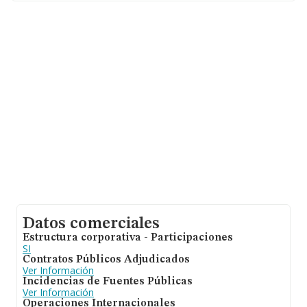
En relación con el sector y disponiendo de los datos de
hasta 36.850 empresas, la facturación en el ámbito
nacional alcanza los 5.912 millones de euros y la media
entre todas las compañías es de 160 mil euros de
ventas en 2024. Por último, con el fin de ampliar la
información relativa al ámbito de la empresa, la
antigüedad alcanza los 16 años desde la constitución.
Los empleados de media son 2.
Datos comerciales
Estructura corporativa - Participaciones
SI
Contratos Públicos Adjudicados
Ver Información
Incidencias de Fuentes Públicas
Ver Información
Operaciones Internacionales