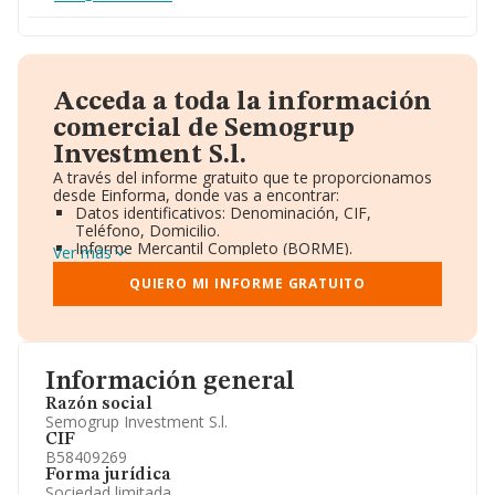
Acceda a toda la información
comercial de Semogrup
Investment S.l.
A través del informe gratuito que te proporcionamos
desde Einforma, donde vas a encontrar:
Datos identificativos: Denominación, CIF,
Teléfono, Domicilio.
Informe Mercantil Completo (BORME).
Ver más
Gráficos de Evolución Ventas y Empleados.
Consejo de Administración y Administradores.
QUIERO MI INFORME GRATUITO
Directivos y Ejecutivos.
Accionistas.
Participaciones y Vinculaciones en otras empresas.
Artículos de prensa publicados sobre la empresa.
Información oficial y registral complementaria.
Información general
Razón social
Semogrup Investment S.l.
CIF
B58409269
Forma jurídica
Sociedad limitada