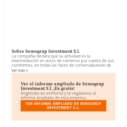
Sobre Semogrup Investment S.l.
La compañía declara que su actividad es la
intermediación en actos de comercio por cuenta de sus
comitentes, en todas las fases de comercialización de
toda clase de productos. la tasacion, la mediación y el
Ver más
corretaje, en la compra, venta, traspaso o arrendamie.
La empresa está registrada como Sociedad Limitada.
Tiene CNAE: 6832 - 'Gestión y administración de la
Ver el informe ampliado de Semogrup
propiedad inmobiliaria'. La empresa no tiene actividad
Investment S.l. ¡Es gratis!
en mercados exteriores.
Regístrate en eInforma y te regalamos el
Informe Ampliado de esta empresa.
La dirección de correo es
info@aliven.com
.
VER INFORME AMPLIADO DE SEMOGRUP
INVESTMENT S.L.
La empresa española
Semogrup Investment S.L
, con
NIF B58409269, está situada en Calle Tortora núm. 6,
(08186), en el municipio de Lliça D'amunt, en Barcelona,
Cataluña.