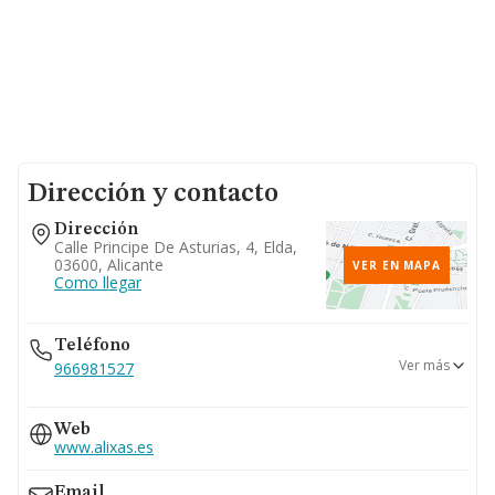
Dirección y contacto
Dirección
Calle Principe De Asturias, 4, Elda,
03600, Alicante
VER EN MAPA
Como llegar
Teléfono
Ver más
966981527
965380021
Web
www.alixas.es
Email