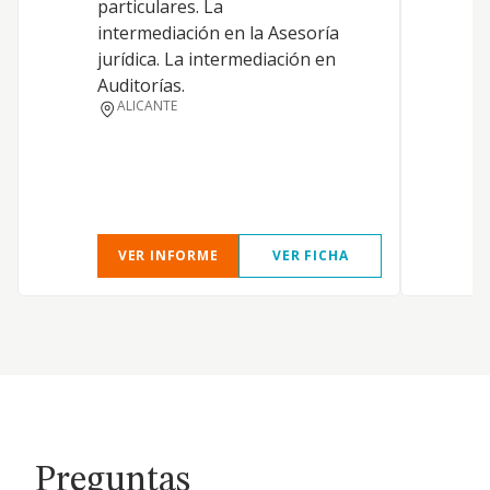
particulares. La
intermediación en la Asesoría
jurídica. La intermediación en
Auditorías.
F
ALICANTE
VER INFORME
VER FICHA
Preguntas