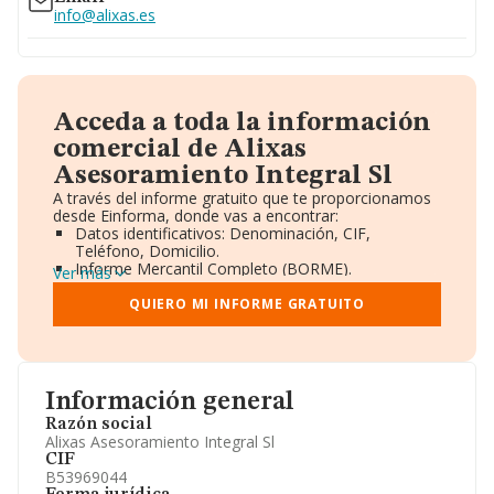
info@alixas.es
Acceda a toda la información
comercial de Alixas
Asesoramiento Integral Sl
A través del informe gratuito que te proporcionamos
desde Einforma, donde vas a encontrar:
Datos identificativos: Denominación, CIF,
Teléfono, Domicilio.
Informe Mercantil Completo (BORME).
Ver más
Gráficos de Evolución Ventas y Empleados.
Consejo de Administración y Administradores.
QUIERO MI INFORME GRATUITO
Directivos y Ejecutivos.
Accionistas.
Participaciones y Vinculaciones en otras empresas.
Artículos de prensa publicados sobre la empresa.
Información oficial y registral complementaria.
Información general
Razón social
Alixas Asesoramiento Integral Sl
CIF
B53969044