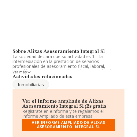
Sobre Alixas Asesoramiento Integral Sl
La sociedad declara que su actividad es 1. - la
intermediación en la prestación de servicios
profesionales de asesoramiento fiscal, laboral,
contable, juridico y mercantil.- 2. - la intermediación
Ver más
inmobiliaria.- 3. - así como agente de entidades de
Actividades relacionadas
credito y s. La empresa aparece inscrita en el Registro
Inmobiliarias
Mercantil como Sociedad Limitada. Tiene CNAE: 6920 -
'Actividades de contabilidad, teneduría de libros,
auditoría y asesoría fiscal'. No realiza actividad de
importación y/o exportación.
Ver el informe ampliado de Alixas
Asesoramiento Integral Sl ¡Es gratis!
El número de empleados ha sido el mismo con respecto
Regístrate en eInforma y te regalamos el
al 2023 y teniendo en cuenta la información disponible
Informe Ampliado de esta empresa.
en INFORMA, ha dispuesto de un número de
VER INFORME AMPLIADO DE ALIXAS
empleados por encima de la media de sector.
ASESORAMIENTO INTEGRAL SL
Dentro del ranking de empresas elaborado por