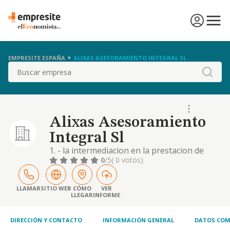
EMPRESITE ESPAÑA
ALIXAS ASESORAMIENTO INTEGRAL SL
Buscar
Alixas Asesoramiento
Integral Sl
1. - la intermediacion en la prestacion de
servicios profesionales de asesoramiento
0
/5
( 0 votos)
fiscal, laboral, contable, juridico y mercantil.-
2. - la intermediacion inmobiliaria.- 3. - asi
como agente de entidades de credito y s
LLAMAR
SITIO WEB
CÓMO
VER
LLEGAR
INFORME
DIRECCIÓN Y CONTACTO
INFORMACIÓN GENERAL
DATOS COM