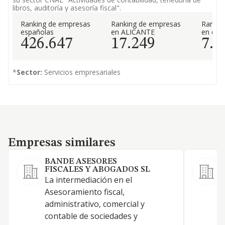
libros, auditoría y asesoría fiscal".
Ranking de empresas
Ranking de empresas
Rankin
españolas
en ALICANTE
en el 
426.647
17.249
7.6
*
Sector:
Servicios empresariales
Empresas similares
Empresas similares
BANDE ASESORES
FISCALES Y ABOGADOS SL
La intermediación en el
L
Asesoramiento fiscal,
administrativo, comercial y
contable de sociedades y