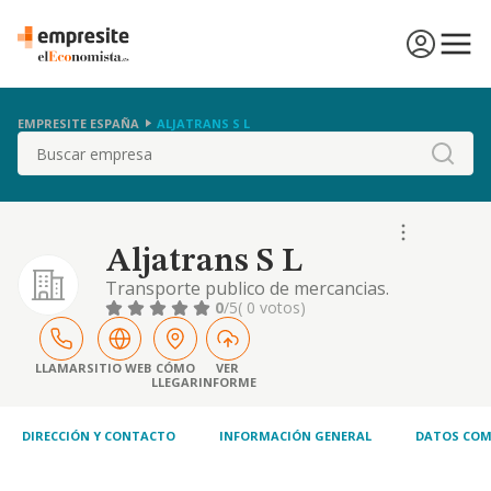
EMPRESITE ESPAÑA
ALJATRANS S L
Buscar
Aljatrans S L
Transporte publico de mercancias.
0
/5
( 0 votos)
LLAMAR
SITIO WEB
CÓMO
VER
LLEGAR
INFORME
DIRECCIÓN Y CONTACTO
INFORMACIÓN GENERAL
DATOS COM