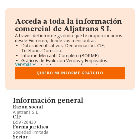
Acceda a toda la información
comercial de Aljatrans S L
A través del informe gratuito que te proporcionamos
desde Einforma, donde vas a encontrar:
Datos identificativos: Denominación, CIF,
Teléfono, Domicilio.
Informe Mercantil Completo (BORME).
Gráficos de Evolución Ventas y Empleados.
Ver más
Consejo de Administración y Administradores.
Directivos y Ejecutivos.
QUIERO MI INFORME GRATUITO
Accionistas.
Participaciones y Vinculaciones en otras empresas.
Artículos de prensa publicados sobre la empresa.
Información oficial y registral complementaria.
Información general
Razón social
Aljatrans S L
CIF
B59726430
Forma jurídica
Sociedad limitada
Sector