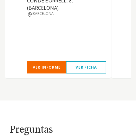
CONDE BORRELL, 8,
c
(BARCELONA).
BARCELONA
VER INFORME
VER FICHA
Preguntas