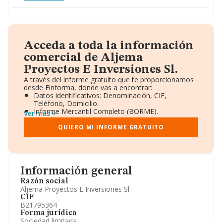
Acceda a toda la información
comercial de Aljema
Proyectos E Inversiones Sl.
A través del informe gratuito que te proporcionamos
desde Einforma, donde vas a encontrar:
Datos identificativos: Denominación, CIF,
Teléfono, Domicilio.
Informe Mercantil Completo (BORME).
Ver más
Gráficos de Evolución Ventas y Empleados.
Consejo de Administración y Administradores.
QUIERO MI INFORME GRATUITO
Directivos y Ejecutivos.
Accionistas.
Participaciones y Vinculaciones en otras empresas.
Artículos de prensa publicados sobre la empresa.
Información oficial y registral complementaria.
Información general
Razón social
Aljema Proyectos E Inversiones Sl.
CIF
B21795364
Forma jurídica
Sociedad limitada