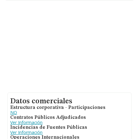
En base a la información de la que dispone INFORMA
sobre 67.991 compañías, la facturación en el ámbito
nacional alcanza los 7.139 millones de euros y la media
entre todas las compañías es de 105 mil euros de
ventas. Respecto a la información de la provincia
(hablamos de Cádiz), en la base de datos INFORMA
constan 1239 empresas, con ventas de hasta 52
millones de euros. Por último, con el fin de ampliar la
información relativa al ámbito de la empresa, la media
de empleados de las empresas es de 1; la antigüedad
desde la constitución es de 13 años.
Datos comerciales
Estructura corporativa - Participaciones
NO
Contratos Públicos Adjudicados
Ver Información
Incidencias de Fuentes Públicas
Ver Información
Operaciones Internacionales