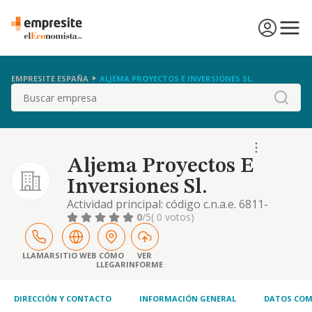
EMPRESITE ESPAÑA
ALJEMA PROYECTOS E INVERSIONES SL.
Buscar
Aljema Proyectos E
Inversiones Sl.
Actividad principal: código c.n.a.e. 6811-
compraventa de bienes inmobiliarios por
0
/5
( 0 votos)
cuenta propia. otras actividades: código
c.n.a.e. 6812-promoción inmobiliaria. código
c.n.a.e. 6820-alquiler de bienes inmobiliarios
LLAMAR
SITIO WEB
CÓMO
VER
LLEGAR
INFORME
por cuenta propia. código c.n.a.e. 6831-
servicio de intermediación paraactividades
DIRECCIÓN Y CONTACTO
INFORMACIÓN GENERAL
DATOS COM