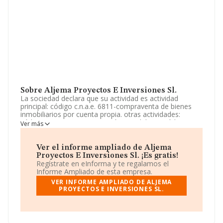
Sobre Aljema Proyectos E Inversiones Sl.
La sociedad declara que su actividad es actividad
principal: código c.n.a.e. 6811-compraventa de bienes
inmobiliarios por cuenta propia. otras actividades:
código c.n.a.e. 6812-promoción inmobiliaria. código
Ver más
c.n.a.e. 6820-alquiler de bienes inmobiliarios por cuenta
propia. código c.n.a.e. 6831-servicio de intermediación
paraactividades. La sociedad está registrada como
Ver el informe ampliado de Aljema
Sociedad Limitada. Clasifica su actividad CNAE como
Proyectos E Inversiones Sl. ¡Es gratis!
'%cnae%', código 6811. No realiza actividad de
Regístrate en eInforma y te regalamos el
importación y/o exportación.
Informe Ampliado de esta empresa.
VER INFORME AMPLIADO DE ALJEMA
La compañía
Aljema Proyectos e Inversiones S.L
,
PROYECTOS E INVERSIONES SL.
B21795364, tiene su domicilio social establecido en
Calle Pio Xii núm. 23 Piso 3, (11540), en el municipio de
Sanlucar De Barrameda, Cádiz, Andalucía.