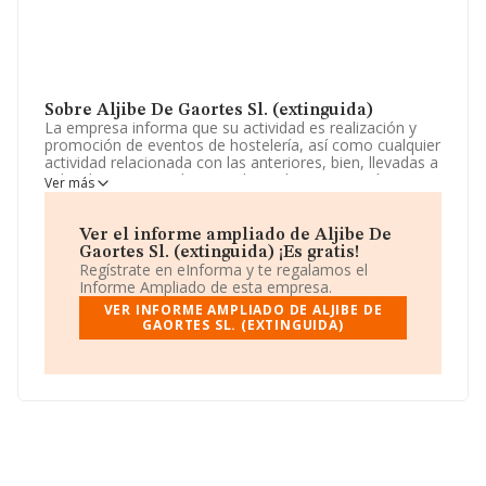
Sobre Aljibe De Gaortes Sl. (extinguida)
La empresa informa que su actividad es realización y
promoción de eventos de hostelería, así como cualquier
actividad relacionada con las anteriores, bien, llevadas a
cabo directamente bien mediante la participación en
Ver más
otras sociedades. La empresa está registrada como
Sociedad Limitada. Su CNAE corresponde a 5611 con
código '%cnae%'. No realiza actividad de importación
Ver el informe ampliado de Aljibe De
y/o exportación.
Gaortes Sl. (extinguida) ¡Es gratis!
Regístrate en eInforma y te regalamos el
La sociedad
Aljibe de Gaortes S.L. (extinguida)
, con
Informe Ampliado de esta empresa.
NIF B87490702, está situada en Calle Magdalena núm.
VER INFORME AMPLIADO DE ALJIBE DE
8 Piso 1 Dr, (28012), en el municipio de Madrid, Madrid.
GAORTES SL. (EXTINGUIDA)
Con los datos a disposición de INFORMA sobre 142.938
empresas pertenecientes al sector, la facturación en el
ámbito nacional alcanza los 31.947 millones de euros y
la media entre todas las compañías es de 223 mil euros
de ventas. Respecto a la información de la provincia
(hablamos de Madrid), en la base de datos INFORMA
constan 26093 empresas, con ventas de hasta 8.671
millones de euros. Para aportar ulterior información de