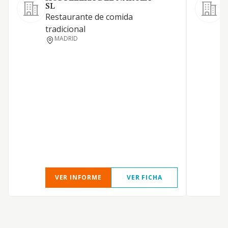
SL
A
Restaurante de comida
tradicional
MADRID
VER INFORME
VER FICHA