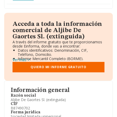
Acceda a toda la información
comercial de Aljibe De
Gaortes Sl. (extinguida)
A través del informe gratuito que te proporcionamos
desde Einforma, donde vas a encontrar:
Datos identificativos: Denominación, CIF,
Teléfono, Domicilio.
Informe Mercantil Completo (BORME).
Ver más
Gráficos de Evolución Ventas y Empleados.
Consejo de Administración y Administradores.
QUIERO MI INFORME GRATUITO
Directivos y Ejecutivos.
Accionistas.
Participaciones y Vinculaciones en otras empresas.
Artículos de prensa publicados sobre la empresa.
Información oficial y registral complementaria.
Información general
Razón social
Aljibe De Gaortes Sl. (extinguida)
CIF
B87490702
Forma jurídica
Sociedad limitada unipersonal