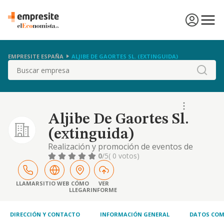
EMPRESITE ESPAÑA
ALJIBE DE GAORTES SL. (EXTINGUIDA)
Buscar
Aljibe De Gaortes Sl.
(extinguida)
Realización y promoción de eventos de
hostelería, así como cualquier actividad
0
/5
( 0 votos)
relacionada con las anteriores, bien, llevadas
a cabo directamente bien mediante la
participación en otras sociedades
LLAMAR
SITIO WEB
CÓMO
VER
LLEGAR
INFORME
DIRECCIÓN Y CONTACTO
INFORMACIÓN GENERAL
DATOS COM