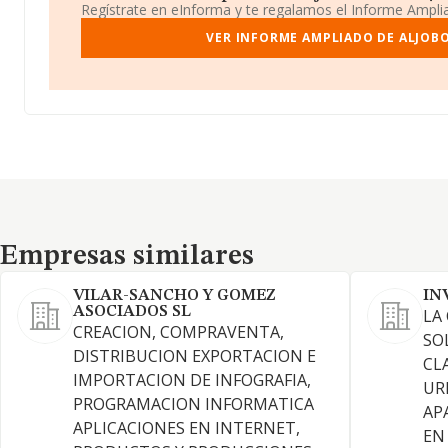
Regístrate en eInforma y te regalamos el Informe Ampl
VER INFORME AMPLIADO DE ALJOBO
Empresas similares
Empresas similares
VILAR-SANCHO Y GOMEZ
IN
ASOCIADOS SL
LA
CREACION, COMPRAVENTA,
SO
DISTRIBUCION EXPORTACION E
CL
IMPORTACION DE INFOGRAFIA,
UR
PROGRAMACION INFORMATICA
AP
APLICACIONES EN INTERNET,
EN