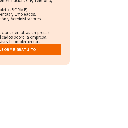
Denominación, CIF, Teléfono,
pleto (BORME).
Ventas y Empleados.
ión y Administradores.
laciones en otras empresas.
blicados sobre la empresa.
egistral complementaria.
INFORME GRATUITO