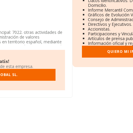
Datos identificativos: 
Domicilio.
Informe Mercantil Com
Gráficos de Evolución 
Consejo de Administrac
Directivos y Ejecutivos.
Accionistas.
cipal: 7022. otras actividades de
Participaciones y Vincu
nistración de valores
Artículos de prensa pu
 en territorio español, mediante
Información oficial y r
nscrita en el Registro Mercantil
go 7020. No realiza actividad de
QUIERO MI 
atis!
le Antonio Calvo núm. 1 Piso 7 D,
 de esta empresa.
OBAL SL.
.271 empresas, en el ámbito
os y la media entre todas las
información sobre Madrid, en la
tas han alcanzado los 8.058
or la media de antigüedad desde
resas es de 2.