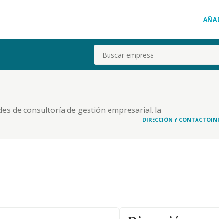
AÑA
Buscar
ades de consultoría de gestión empresarial. la
epresentativos de los fondos propios de entidades
DIRECCIÓN Y CONTACTO
IN
orrespondiente organización de medios...