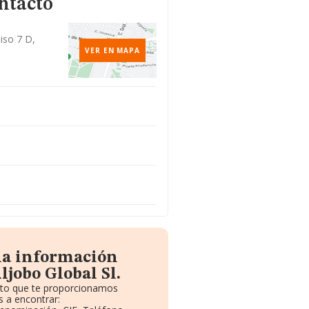
ntacto
Piso 7 D,
VER EN MAPA
la información
ljobo Global Sl.
uito que te proporcionamos
 a encontrar: