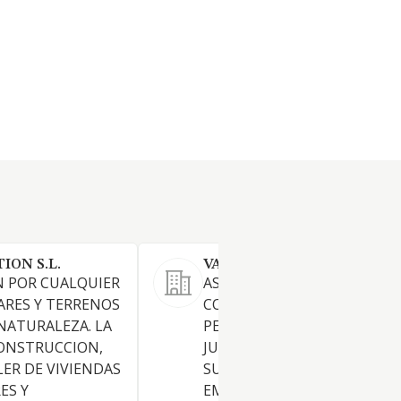
ION S.L.
VALCRISMA SL
N POR CUALQUIER
ASESORAMIENTO Y
ARES Y TERRENOS
CONSULTORIA TANTO DE
NATURALEZA. LA
PERSONAS FISICAS COMO
ONSTRUCCION,
JURIDICAS, CUALQUIERA QUE
LER DE VIVIENDAS
SU FORMA U ORGANIZACION
ES Y
EMPRESARIAL O NO, EN TOD