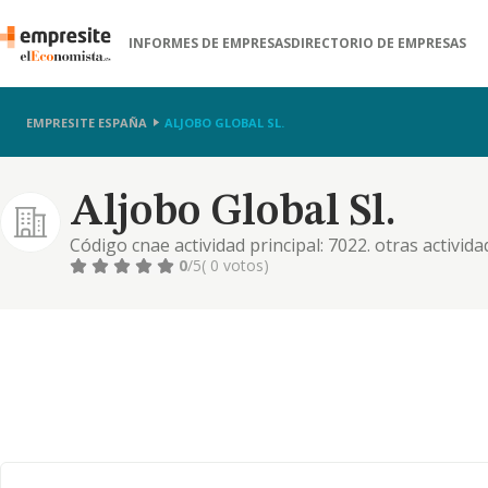
INFORMES DE EMPRESAS
DIRECTORIO DE EMPRESAS
EMPRESITE ESPAÑA
ALJOBO GLOBAL SL.
Aljobo Global Sl.
Código cnae actividad principal: 7022. otras activid
actividad de gestión y administración de valores r
0
/5
( 0 votos)
no residentes en territorio español, mediante la c