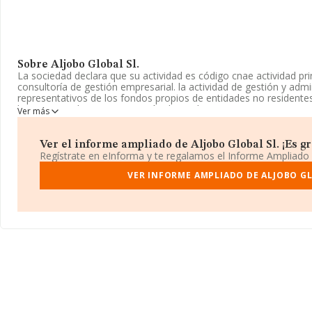
Sobre Aljobo Global Sl.
La sociedad declara que su actividad es código cnae actividad prin
consultoría de gestión empresarial. la actividad de gestión y admi
representativos de los fondos propios de entidades no residentes
la correspondiente organización de medios.. La empresa aparece i
Ver más
como Sociedad Limitada. Su actividad CNAE es '%cnae%' con códi
importación y/o exportación.
Ver el informe ampliado de Aljobo Global Sl. ¡Es gr
La compañía
Aljobo Global S.L
, B87999454, se encuentra en Cal
Regístrate en eInforma y te regalamos el Informe Ampliado
(28027), en el municipio de Madrid, Madrid.
VER INFORME AMPLIADO DE ALJOBO GL
En relación con el sector y disponiendo de los datos de hasta 72
nacional la facturación alcanza la cifra de 15.184 millones de eur
compañías es de 210 mil euros de ventas. Teniendo en cuenta la 
base de datos de INFORMA aparecen 24646 empresas, cuyas ven
millones de euros. Finalmente, para completar los datos de sect
la constitución es de 13 años. La media de empleados de las emp