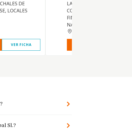
 CHALES DE
LAS MATERIAS RELACIONAD
SE, LOCALES
CON EL AMBITO ECONOMIC
FINANCIERO O DE ANALOGA
NATU
MADRID
VER FICHA
VER INFORME
VER FIC
.?
al Sl.?