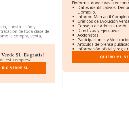
Einforma, donde vas a encontr
Datos identificativos: Deno
Domicilio.
Informe Mercantil Comple
Gráficos de Evolución Vent
Consejo de Administración 
ria, construcción y
Directivos y Ejecutivos.
tratación de toda clase de
Accionistas.
í como la compra, venta,
Participaciones y Vinculaci
enes inm. La empresa es una
Artículos de prensa publica
tiene actividad en mercados
Información oficial y regis
erde Sl. ¡Es gratis!
QUIERO MI IN
 de esta empresa.
 RIO VERDE SL.
93422863, está situada en
icipio de Marbella, en
1.218 empresas, la
 euros y en 2023 la media de
mil euros. Respecto a la
de datos INFORMA constan
uros. Por último, con el fin
edia de antigüedad desde la