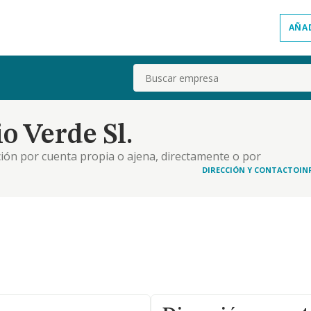
AÑA
Buscar
o Verde Sl.
ación por cuenta propia o ajena, directamente o por
stalaciones, en fincas rústicas, o urbanas, así
DIRECCIÓN Y CONTACTO
IN
cualquier título de toda clase de bienes inm.