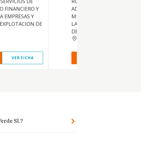
 SERVICIOS DE
RURALES Y AQUELLAS
 FINANCIERO Y
ADAPTADAS PARA
A EMPRESAS Y
MINUSVALIDOS Y PERSONAS
 EXPLOTACION DE
LA TERCERA EDAD. EL COME
DE TODA
MALAGA
VER FICHA
VER INFORME
VER FIC
erde Sl.?