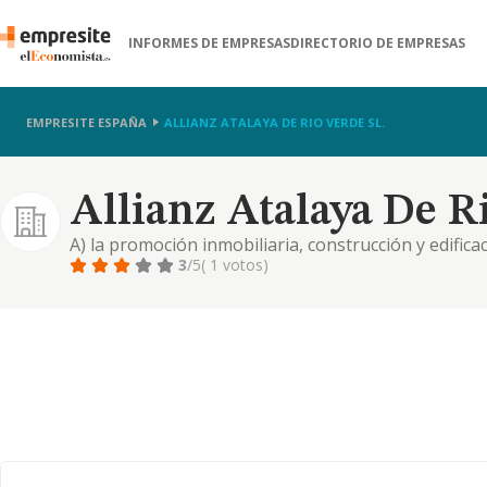
INFORMES DE EMPRESAS
DIRECTORIO DE EMPRESAS
EMPRESITE ESPAÑA
ALLIANZ ATALAYA DE RIO VERDE SL.
Allianz Atalaya De Ri
A) la promoción inmobiliaria, construcción y edific
subcontratación de toda clase de edificio, obras e in
3
/5
( 1 votos)
como la compra, venta, arrendamiento o cesión por 