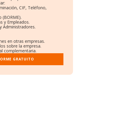
ar:
minación, CIF, Teléfono,
to (BORME).
as y Empleados.
y Administradores.
ones en otras empresas.
dos sobre la empresa.
tral complementaria.
FORME GRATUITO