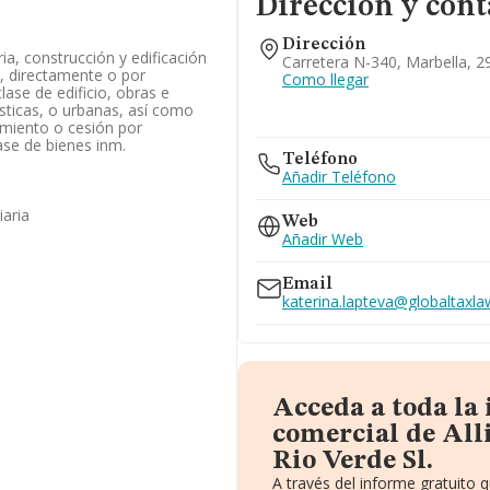
Dirección y cont
Dirección
ia, construcción y edificación
Carretera N-340, Marbella, 
, directamente o por
Como llegar
ase de edificio, obras e
ústicas, o urbanas, así como
amiento o cesión por
lase de bienes inm.
Teléfono
Añadir Teléfono
iaria
Web
Añadir Web
Email
katerina.lapteva@globaltaxla
Acceda a toda la
comercial de All
Rio Verde Sl.
A través del informe gratuito