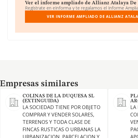
Ver el informe ampliado de Allianz Atalaya De R
Regístrate en eInforma y te regalamos el Informe Ampl
VER INFORME AMPLIADO DE ALLIANZ ATALAY
Empresas similares
Empresas similares
COLINAS DE LA DUQUESA SL
PL
(EXTINGUIDA)
AR
LA SOCIEDAD TIENE POR OBJETO
LA
COMPRAR Y VENDER SOLARES,
CO
TERRENOS Y TODA CLASE DE
VE
FINCAS RUSTICAS O URBANAS LA
PA
URBANIZACION, PARCELACION Y
AP