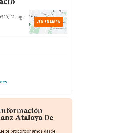
acto
29600, Malaga
VER EN MAPA
w.es
 información
ianz Atalaya De
 que te proporcionamos desde