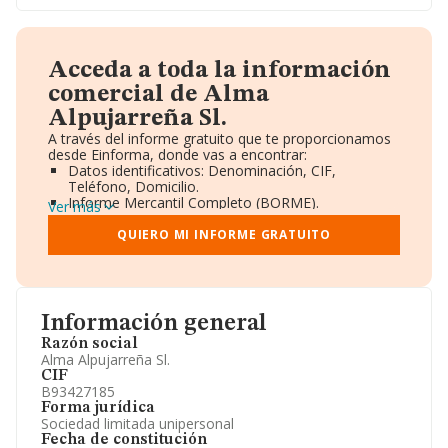
Acceda a toda la información
comercial de Alma
Alpujarreña Sl.
A través del informe gratuito que te proporcionamos
desde Einforma, donde vas a encontrar:
Datos identificativos: Denominación, CIF,
Teléfono, Domicilio.
Informe Mercantil Completo (BORME).
Ver más
Gráficos de Evolución Ventas y Empleados.
Consejo de Administración y Administradores.
QUIERO MI INFORME GRATUITO
Directivos y Ejecutivos.
Accionistas.
Participaciones y Vinculaciones en otras empresas.
Artículos de prensa publicados sobre la empresa.
Información oficial y registral complementaria.
Información general
Razón social
Alma Alpujarreña Sl.
CIF
B93427185
Forma jurídica
Sociedad limitada unipersonal
Fecha de constitución