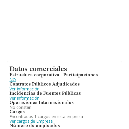
estima que el promedio de la facturación entre todas
las empresas es de 223 mil euros. En relación con la
información de la provincia de Málaga, en la base de
datos INFORMA constan 10205 empresas, con ventas
en el año 2015 de 1.858 millones de euros. Finalmente,
para completar los datos de sector, en 2015, la
antigüedad desde la constitución es de 12 años. Los
empleados de media son 3.
Datos comerciales
Estructura corporativa - Participaciones
NO
Contratos Públicos Adjudicados
Ver Información
Incidencias de Fuentes Públicas
Ver Información
Operaciones Internacionales
No constan
Cargos
Encontrados 1 cargos en esta empresa
Ver cargos de Empresa
Número de empleados