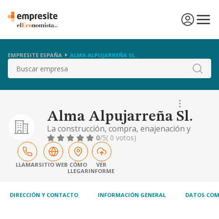
EMPRESITE ESPAÑA
ALMA ALPUJARREÑA SL.
Buscar
Alma Alpujarreña Sl.
La construcción, compra, enajenación y
explotación de hoteles, moteles, residencias,
0
/5
( 0 votos)
albergues, camping, restaurantes, clubs,
cafeterías, bares, teatros, cines, círculos o
salones de recreo, salas de fiestas y
LLAMAR
SITIO WEB
CÓMO
VER
LLEGAR
INFORME
cualesquiera otros similares, y de edificios y
explotaciones complementarias de
urbanizaci
DIRECCIÓN Y CONTACTO
INFORMACIÓN GENERAL
DATOS COM