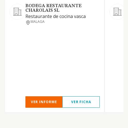
BODEGA RESTAURANTE
CHAROLAIS SL
S
Restaurante de cocina vasca
MALAGA
L
H
P
VER INFORME
VER FICHA