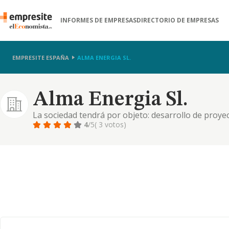
INFORMES DE EMPRESAS
DIRECTORIO DE EMPRESAS
EMPRESITE ESPAÑA
ALMA ENERGIA SL.
Alma Energia Sl.
La sociedad tendrá por objeto: desarrollo de proye
basados en energías renovables: energía solar térmi
4
/5
( 3 votos)
biomasa, energía eólica, energía mareomotriz, de 
pilas