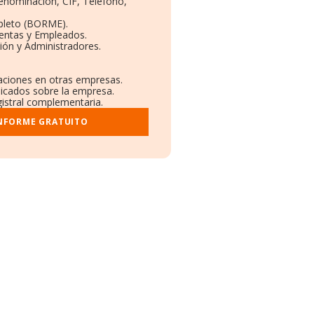
Denominación, CIF, Teléfono,
pleto (BORME).
Ventas y Empleados.
ión y Administradores.
laciones en otras empresas.
licados sobre la empresa.
gistral complementaria.
INFORME GRATUITO