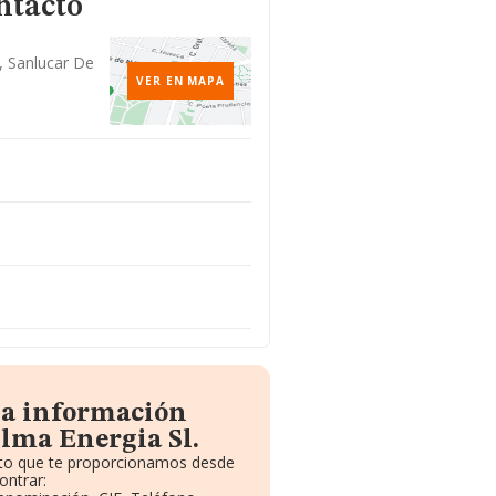
ntacto
j, Sanlucar De
VER EN MAPA
la información
lma Energia Sl.
uito que te proporcionamos desde
ontrar: