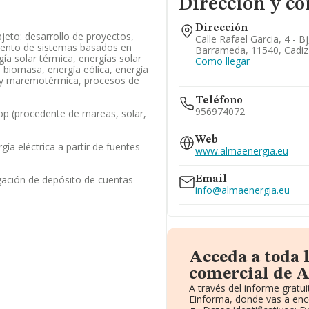
Dirección y co
Dirección
jeto: desarrollo de proyectos,
Calle Rafael Garcia, 4 - B
iento de sistemas basados en
Barrameda, 11540, Cadiz
ía solar térmica, energías solar
Como llegar
a biomasa, energía eólica, energía
 y maremotérmica, procesos de
Teléfono
956974072
op (procedente de mareas, solar,
Web
ía eléctrica a partir de fuentes
www.almaenergia.eu
gación de depósito de cuentas
Email
info@almaenergia.eu
Acceda a toda 
comercial de A
A través del informe grat
Einforma, donde vas a enc