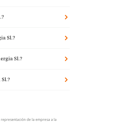
.?
a Sl.?
ergia Sl.?
 Sl.?
u representación de la empresa a la