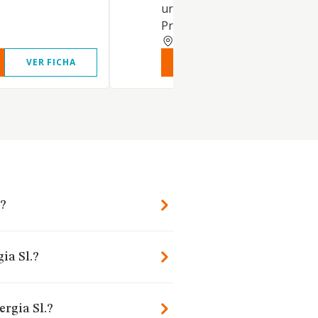
urbanos. Código C.N.A.E. 3519
Prod
CADIZ
VER FICHA
VER INFORME
VER FIC
.?
ia Sl.?
rgia Sl.?