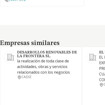
Empresas similares
Empresas similares
DESARROLLOS RENOVABLES DE
EL
LA FRONTERA SL.
EL
la realización de toda clase de
EX
actividades, obras y servicios
PR
relacionados con los negocios
CU
CADIZ
CO