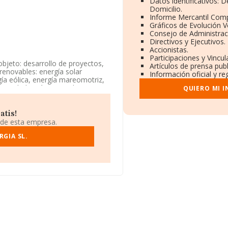
Datos identificativos: 
Domicilio.
Informe Mercantil Com
Gráficos de Evolución 
Consejo de Administrac
Directivos y Ejecutivos.
Accionistas.
Participaciones y Vincu
bjeto: desarrollo de proyectos,
Artículos de prensa pub
enovables: energía solar
Información oficial y re
gía eólica, energía mareomotriz,
 sociedad está registrada como
QUIERO MI 
a 'Transporte de energía
ión y/o exportación.
atis!
974072 y el correo electrónico
 de esta empresa.
GIA SL.
cal B72266497, tiene su domicilio
nlucar De Barrameda, en Cádiz,
44 compañías, en el ámbito
os y el promedio de la facturación
. En cuanto a la información
onstan 169 empresas, cuyas
de ampliar la información relativa
igüedad alcanza los 14 años