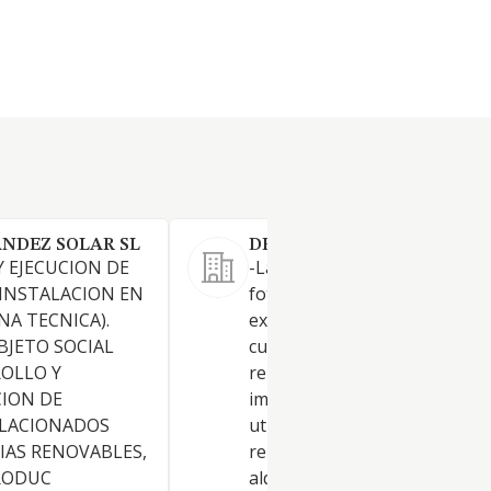
ANDEZ SOLAR SL
DE SOL A SOL APA SL.
Y EJECUCION DE
-La producción de energía so
INSTALACION EN
fotovoltaica, construcción y
NA TECNICA).
explotación de parques solar
BJETO SOCIAL
cualquier otra actividad
ROLLO Y
relacionada con el estudio,
CION DE
implantación, desarrollo y
LACIONADOS
utilización de las energías
IAS RENOVABLES,
renovables. - Compra, venta 
RODUC
alquiler de terrenos rústicos 