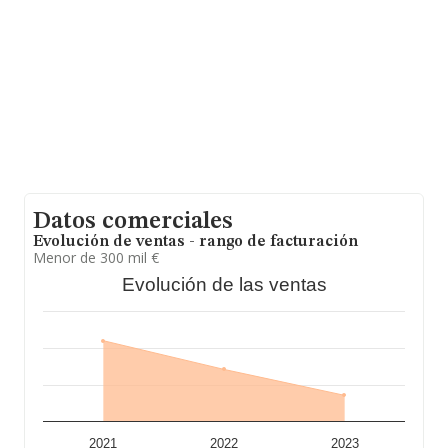
las empresas es de 789 mil euros. En relación con la
información de la provincia de Madrid, en la base de
datos de INFORMA aparecen 221 empresas, cuyas
ventas han obtenido los 211 millones de euros. Como
información adicional de interés, la media de empleados
es de 5; la antigüedad desde la constitución es de 16
años.
Datos comerciales
Evolución de ventas - rango de facturación
Menor de 300 mil €
Evolución de las ventas
2021
2022
2023