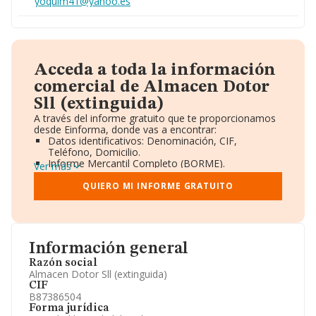
yoquim41@yahoo.es
Acceda a toda la información
comercial de Almacen Dotor
Sll (extinguida)
A través del informe gratuito que te proporcionamos
desde Einforma, donde vas a encontrar:
Datos identificativos: Denominación, CIF,
Teléfono, Domicilio.
Informe Mercantil Completo (BORME).
Ver más
Gráficos de Evolución Ventas y Empleados.
Consejo de Administración y Administradores.
QUIERO MI INFORME GRATUITO
Directivos y Ejecutivos.
Accionistas.
Participaciones y Vinculaciones en otras empresas.
Artículos de prensa publicados sobre la empresa.
Información oficial y registral complementaria.
Información general
Razón social
Almacen Dotor Sll (extinguida)
CIF
B87386504
Forma jurídica