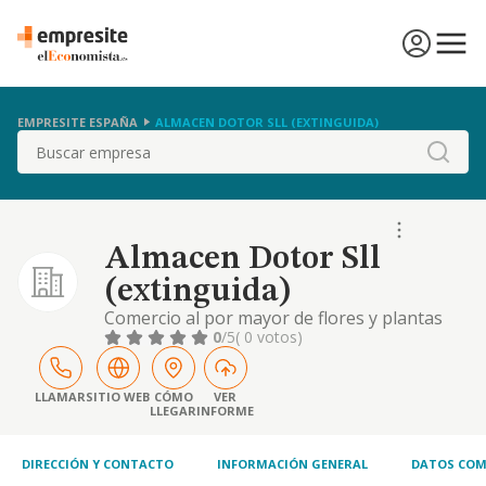
EMPRESITE ESPAÑA
ALMACEN DOTOR SLL (EXTINGUIDA)
Buscar
Almacen Dotor Sll
(extinguida)
Comercio al por mayor de flores y plantas
0
/5
( 0 votos)
LLAMAR
SITIO WEB
CÓMO
VER
LLEGAR
INFORME
DIRECCIÓN Y CONTACTO
INFORMACIÓN GENERAL
DATOS COM