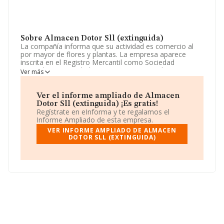
Sobre Almacen Dotor Sll (extinguida)
La compañía informa que su actividad es comercio al
por mayor de flores y plantas. La empresa aparece
inscrita en el Registro Mercantil como Sociedad
Limitada. Su actividad CNAE es 'Comercio al por mayor
Ver más
de flores y plantas' con código 4622. La sociedad no
tiene actividad en mercados exteriores.
Ver el informe ampliado de Almacen
Ha contado con el mismo número de empleados y
Dotor Sll (extinguida) ¡Es gratis!
atendiendo a los datos disponibles en INFORMA, el
Regístrate en eInforma y te regalamos el
número de empleados de la compañía ha estado por
Informe Ampliado de esta empresa.
debajo de la media de sector.
VER INFORME AMPLIADO DE ALMACEN
DOTOR SLL (EXTINGUIDA)
Su correo es
yoquim41@yahoo.es
.
La empresa española
Almacén Dotor Sll
(extinguida)
, con NIF B87386504, se encuentra en
Calle Felipe Ii núm. 4 Piso 1 A, (28982), en el municipio
de Parla, Madrid.
Con los datos a disposición de INFORMA sobre 1.971
empresas pertenecientes al sector, a nivel nacional la
facturación asciende a 1.556 millones de euros y se
estima que el promedio de la facturación entre todas