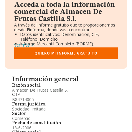
Acceda a toda la información
comercial de Almacen De
Frutas Castilla S.l.
A través del informe gratuito que te proporcionamos
desde Einforma, donde vas a encontrar:
Datos identificativos: Denominación, CIF,
Teléfono, Domicilio.
Informe Mercantil Completo (BORME).
Ver más
Gráficos de Evolución Ventas y Empleados.
Consejo de Administración y Administradores.
QUIERO MI INFORME GRATUITO
Directivos y Ejecutivos.
Accionistas.
Participaciones y Vinculaciones en otras empresas.
Artículos de prensa publicados sobre la empresa.
Información oficial y registral complementaria.
Información general
Razón social
Almacen De Frutas Castilla S.l.
CIF
B84714005
Forma jurídica
Sociedad limitada
Sector
Comercio
Fecha de constitución
13-6-2006