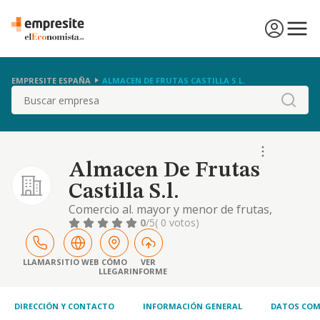
EMPRESITE ESPAÑA
ALMACEN DE FRUTAS CASTILLA S.L.
Buscar
Almacen De Frutas
Castilla S.l.
Comercio al. mayor y menor de frutas,
verduras, hortalizas y todo tipo de
0
/5
( 0 votos)
productos alimenticios,.
LLAMAR
SITIO WEB
CÓMO
VER
LLEGAR
INFORME
DIRECCIÓN Y CONTACTO
INFORMACIÓN GENERAL
DATOS COM