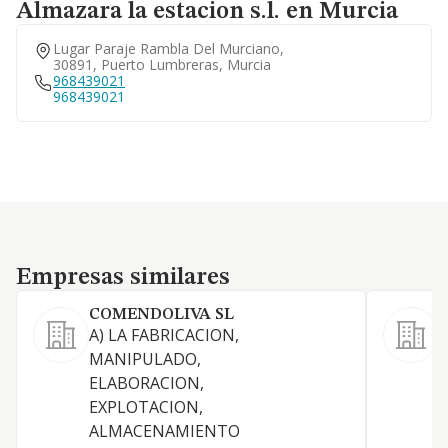
Almazara la estacion s.l. en Murcia
Lugar Paraje Rambla Del Murciano,
30891, Puerto Lumbreras, Murcia
968439021
968439021
Empresas similares
Empresas similares
COMENDOLIVA SL
A) LA FABRICACION,
-
MANIPULADO,
o
ELABORACION,
r
EXPLOTACION,
d
ALMACENAMIENTO
h