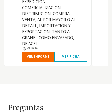
EXPEDICION,
a
COMERCIALIZACION,
c
DISTRIBUCION, COMPRA
h
VENTA, AL POR MAYOR O AL
(
DETALL, IMPORTACION Y
a
EXPORTACION, TANTO A
GRANEL COMO ENVASADO,
DE ACEI
MURCIA
VER INFORME
VER FICHA
Preguntas