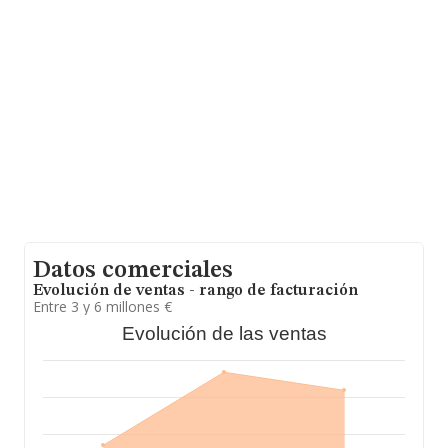
provincia (hablamos de Murcia), en la base de datos de
INFORMA aparecen 43 empresas, con ventas en 2023
de hasta 24 millones de euros. Como información
adicional de interés, los empleados de media son 5; la
antigüedad alcanza los 30 años desde la constitución.
Datos comerciales
Evolución de ventas - rango de facturación
Entre 3 y 6 millones €
Evolución de las ventas