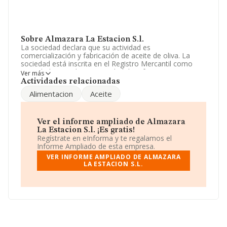
Sobre Almazara La Estacion S.l.
La sociedad declara que su actividad es
comercialización y fabricación de aceite de oliva. La
sociedad está inscrita en el Registro Mercantil como
Sociedad Limitada. La actividad de referencia CNAE
Ver más
corresponde a 'Fabricación de aceite de oliva', cuyo
Actividades relacionadas
Código es 1043. La empresa opera en el mercado de las
Alimentacion
Aceite
exportaciones.
Es posible ponerse en contacto con la empresa a través
del teléfono 968439021 y su email es
Ver el informe ampliado de Almazara
almazaralaestacion@yahoo.es
. Puedes visitar su sitio
La Estacion S.l. ¡Es gratis!
web:
www.almazaralaestacion.com
.
Regístrate en eInforma y te regalamos el
Informe Ampliado de esta empresa.
La empresa
Almazara La Estación S.L
, CIF
VER INFORME AMPLIADO DE ALMAZARA
B30481345, está situada en Lugar Paraje Estación núm.
LA ESTACION S.L.
S/N, (30890), en el municipio de Puerto Lumbreras,
Murcia.
En base a la información de la que dispone INFORMA
sobre 2.222 compañías, a nivel nacional la facturación
asciende a 11.182 millones de euros y se calcula un
promedio de facturación de 5 millones de euros entre
todas las compañías. Respecto a la información de la