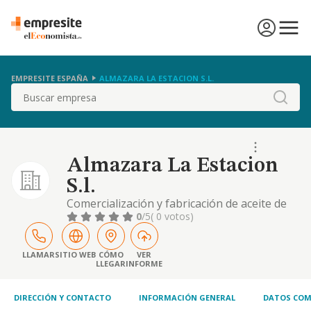
EMPRESITE ESPAÑA
ALMAZARA LA ESTACION S.L.
Buscar
Almazara La Estacion
S.l.
Comercialización y fabricación de aceite de
oliva
0
/5
( 0 votos)
LLAMAR
SITIO WEB
CÓMO
VER
LLEGAR
INFORME
DIRECCIÓN Y CONTACTO
INFORMACIÓN GENERAL
DATOS COM