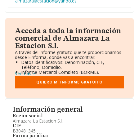
almazaralaestacion@yahoo.es
Acceda a toda la información
comercial de Almazara La
Estacion S.l.
A través del informe gratuito que te proporcionamos
desde Einforma, donde vas a encontrar:
Datos identificativos: Denominación, CIF,
Teléfono, Domicilio.
Informe Mercantil Completo (BORME).
Ver más
Gráficos de Evolución Ventas y Empleados.
Consejo de Administración y Administradores.
QUIERO MI INFORME GRATUITO
Directivos y Ejecutivos.
Accionistas.
Participaciones y Vinculaciones en otras empresas.
Artículos de prensa publicados sobre la empresa.
Información oficial y registral complementaria.
Información general
Razón social
Almazara La Estacion S.l.
CIF
B30481345
Forma jurídica